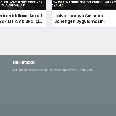
 İran İddiası: ‘Askeri
İtalya İspanya Sınırında
Yok Ettik, Abluka İçin
Schengen Uygulamasını
lar’
Askıya Aldı
Hakkımızda
İletişim
Künye
Gizlilik Politikası
Çerez Politikası