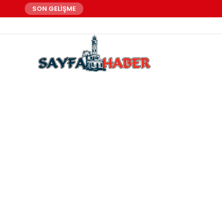
SON GELİŞME