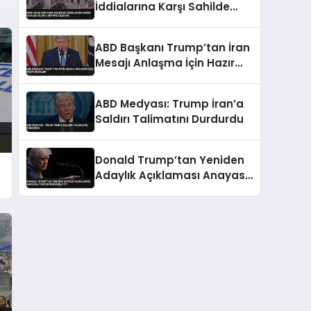
İddialarına Karşı Sahilde
Silahlı Devriye Geziyor
ABD Başkanı Trump’tan İran
Mesajı Anlaşma İçin Hazır
Değiller
ABD Medyası: Trump İran’a
Saldırı Talimatını Durdurdu
Donald Trump’tan Yeniden
Adaylık Açıklaması Anayasa
Tartışması Başlattı