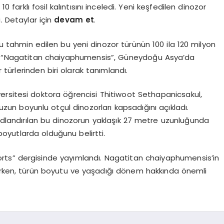
arklı fosil kalıntısını inceledi. Yeni keşfedilen dinozor
. Detaylar için
devam et
.
ğu tahmin edilen bu yeni dinozor türünün 100 ila 120 milyon
ti. “Nagatitan chaiyaphumensis”, Güneydoğu Asya’da
türlerinden biri olarak tanımlandı.
ersitesi doktora öğrencisi Thitiwoot Sethapanicsakul,
zun boyunlu otçul dinozorları kapsadığını açıkladı.
adlandırılan bu dinozorun yaklaşık 27 metre uzunluğunda
oyutlarda olduğunu belirtti.
ports” dergisinde yayımlandı. Nagatitan chaiyaphumensis’in
letirken, türün boyutu ve yaşadığı dönem hakkında önemli