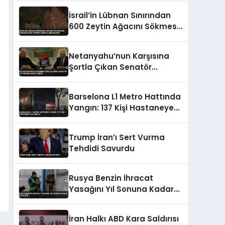
İsrail’in Lübnan Sınırından
600 Zeytin Ağacını Sökmesi
Uydu Görüntüleriyle
Belgelendi
Netanyahu’nun Karşısına
Şortla Çıkan Senatör
Fetterman Dikkat Çekti
Barselona L1 Metro Hattında
Yangın: 137 Kişi Hastaneye
Kaldırıldı
Trump İran’ı Sert Vurma
Tehdidi Savurdu
Rusya Benzin İhracat
Yasağını Yıl Sonuna Kadar
Uzatıyor
İran Halkı ABD Kara Saldırısı