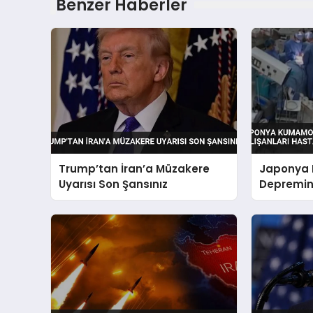
Benzer Haberler
Trump’tan İran’a Müzakere
Japonya
Uyarısı Son Şansınız
Depremind
Hastayı 