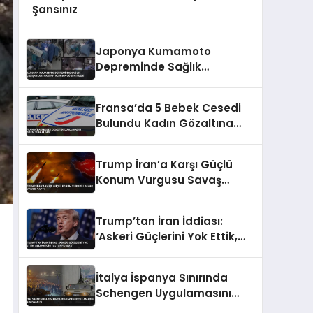
Şansınız
Japonya Kumamoto
Depreminde Sağlık
Çalışanları Hastayı Koruma
Görüntüleri
Fransa’da 5 Bebek Cesedi
Bulundu Kadın Gözaltına
Alındı
Trump İran’a Karşı Güçlü
Konum Vurgusu Savaş
Uyarısı Yaptı
Trump’tan İran İddiası:
‘Askeri Güçlerini Yok Ettik,
Abluka İçin Yalvarıyorlar’
İtalya İspanya Sınırında
Schengen Uygulamasını
Askıya Aldı