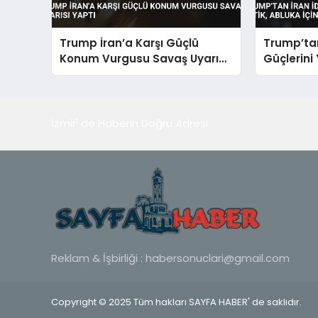
Trump İran’a Karşı Güçlü
Trump’tan
Konum Vurgusu Savaş Uyarısı
Güçlerini 
Yaptı
Yalvarıyor
İzmir' de Haberin Doğru Adresi
Reklam & İşbirliği :
habersonuclari@gmail.com
Copyright © 2025 Tüm hakları SAYFA HABER' de saklıdır.