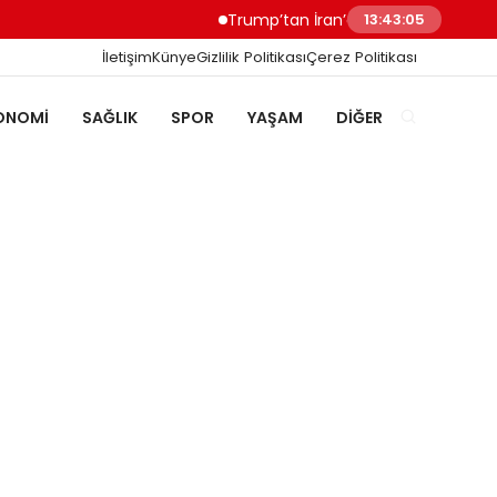
Trump’tan İran’a Müzakere Uyarısı Son Şan
13:43:06
İletişim
Künye
Gizlilik Politikası
Çerez Politikası
ONOMI
SAĞLIK
SPOR
YAŞAM
DIĞER