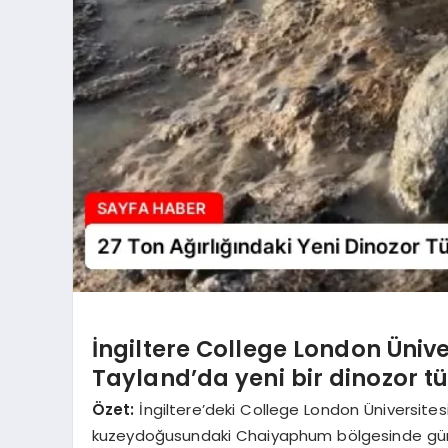
İngiltere College London Üniver
Tayland’da yeni bir dinozor tür
Özet:
İngiltere’deki College London Üniversites
kuzeydoğusundaki Chaiyaphum bölgesinde gün y