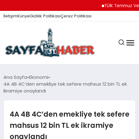
TÜİK Temmuz Verileri Aç
İletişim
Künye
Gizlilik Politikası
Çerez Politikası
ANA SAYFA
Ana Sayfa
Ekonomi
4A 4B 4C’den emekliye tek sefere mahsus 12 bin TL ek
ikramiye onaylandı
GÜNDEM
4A 4B 4C’den emekliye tek sefere
İZMIR HABERLERI
mahsus 12 bin TL ek ikramiye
onaylandı