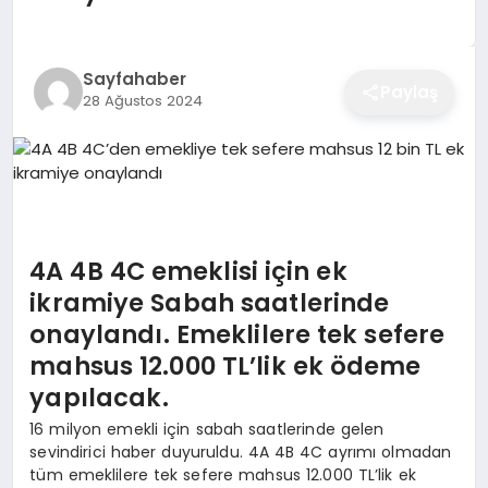
EĞITIM
Sayfahaber
Paylaş
28 Ağustos 2024
EKONOMI
SAĞLIK
SPOR
4A 4B 4C emeklisi için ek
ikramiye Sabah saatlerinde
onaylandı. Emeklilere tek sefere
YAŞAM
mahsus 12.000 TL’lik ek ödeme
yapılacak.
DIĞER
16 milyon emekli için sabah saatlerinde gelen
sevindirici haber duyuruldu. 4A 4B 4C ayrımı olmadan
tüm emeklilere tek sefere mahsus 12.000 TL’lik ek