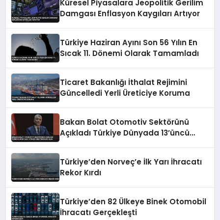
Küresel Piyasalara Jeopolitik Gerilim
Damgası Enflasyon Kaygıları Artıyor
Türkiye Haziran Ayını Son 56 Yılın En
Sıcak 11. Dönemi Olarak Tamamladı
Ticaret Bakanlığı İthalat Rejimini
Güncelledi Yerli Üreticiye Koruma
Bakan Bolat Otomotiv Sektörünü
Açıkladı Türkiye Dünyada 13’üncü
Üretim Üssü Oldu
Türkiye’den Norveç’e İlk Yarı İhracatı
Rekor Kırdı
Türkiye’den 82 Ülkeye Binek Otomobil
İhracatı Gerçekleşti