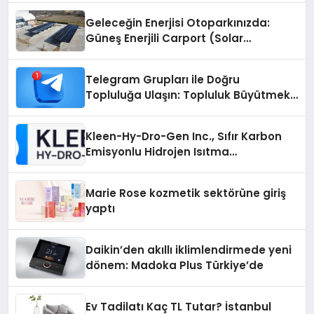
Geleceğin Enerjisi Otoparkınızda:
Güneş Enerjili Carport (Solar
Otopark) Nedir?
Telegram Grupları ile Doğru
Topluluğa Ulaşın: Topluluk Büyütmek
İsteyenlere Telegram Dizinleri
Kleen-Hy-Dro-Gen Inc., Sıfır Karbon
Emisyonlu Hidrojen Isıtma
Teknolojisinde ISO ve TSSA
Düzenleyici Onaylarını Aldı
Marie Rose kozmetik sektörüne giriş
yaptı
Daikin’den akıllı iklimlendirmede yeni
dönem: Madoka Plus Türkiye’de
Ev Tadilatı Kaç TL Tutar? İstanbul