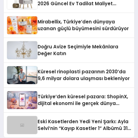
2026 Güncel Ev Tadilat Maliyet
Rehberi
Mirabellix, Türkiye’den dünyaya
uzanan güçlü büyümesini sürdürüyor
Doğru Avize Seçimiyle Mekânlara
Değer Katın
Küresel rinoplasti pazarının 2030’da
9,6 milyar dolara ulaşması bekleniyor
Türkiye’den küresel pazara: ShopinX,
dijital ekonomi ile gerçek dünya
alışverişini bir araya getirmeyi
hedefliyor
Eski Kasetlerden Yedi Yeni Şarkı: Ayla
Selvi’nin “Kayıp Kasetler 1” Albümü 31
Temmuz’da Çıktı