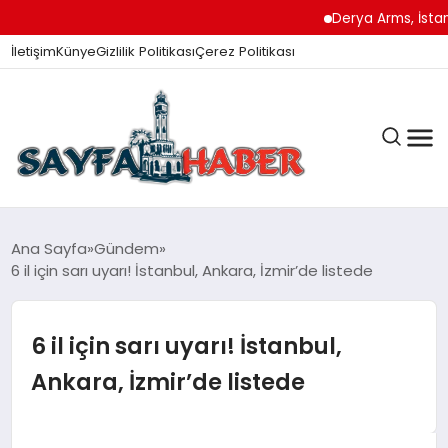
Derya Arms, İstanbul P
İletişim
Künye
Gizlilik Politikası
Çerez Politikası
ANA SAYFA
Ana Sayfa
Gündem
6 il için sarı uyarı! İstanbul, Ankara, İzmir’de listede
GÜNDEM
6 il için sarı uyarı! İstanbul,
Ankara, İzmir’de listede
İZMIR HABERLERI