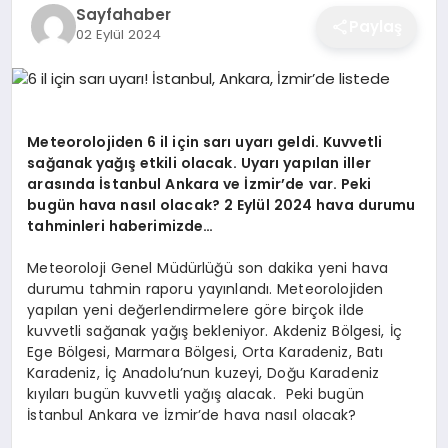
Sayfahaber
EĞITIM
Paylaş
02 Eylül 2024
EKONOMI
Meteorolojiden 6 il için sarı uyarı geldi. Kuvvetli
sağanak yağış etkili olacak. Uyarı yapılan iller
SAĞLIK
arasında İstanbul Ankara ve İzmir’de var. Peki
bugün hava nasıl olacak? 2 Eylül 2024 hava durumu
tahminleri haberimizde…
SPOR
Meteoroloji Genel Müdürlüğü son dakika yeni hava
durumu tahmin raporu yayınlandı. Meteorolojiden
yapılan yeni değerlendirmelere göre birçok ilde
YAŞAM
kuvvetli sağanak yağış bekleniyor. Akdeniz Bölgesi, İç
Ege Bölgesi, Marmara Bölgesi, Orta Karadeniz, Batı
Karadeniz, İç Anadolu’nun kuzeyi, Doğu Karadeniz
DIĞER
kıyıları bugün kuvvetli yağış alacak. Peki bugün
İstanbul Ankara ve İzmir’de hava nasıl olacak?