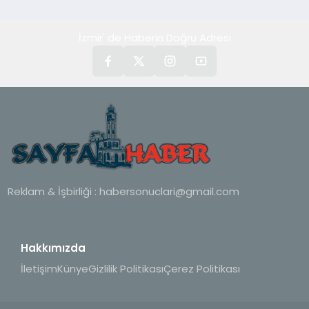
İzmir' de Haberin Doğru Adresi
Reklam & İşbirliği :
habersonuclari@gmail.com
Hakkımızda
İletişim
Künye
Gizlilik Politikası
Çerez Politikası