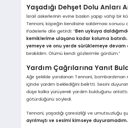
Yaşadığı Dehşet Dolu Anları A
İsrail askerlerinin evine baskın yapıp vahşi bir
Tennani, köpeğin kendisine saldırması sonucu ağ
ifadelerle dile getirdi: “
Ben uykuya daldığımda 
kemiklerime ulaşana kadar koluma batırdı. B
yemeye ve onu yerde sürüklemeye devam e
bırakıldım. Ölümü kendi gözlerimle gördüm.”
Yardım Çağrılarına Yanıt Bul
Ağır şekilde yaralanan Tennani, bombardıman 
içinde yardım beklediğini belirtti. Sesini duyur
düşe kalka yürüyerek yardım bulduğunu anlattı
götürdüğünü söyledi.
Tennani, yaşadığı çaresizliği ve umutsuzluğu şu s
ayrılmıştı ve sesimi kimseye duyuramadım.