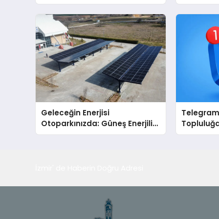
Dürüst ve İnsan Odaklı Destek
Geleceğin Enerjisi
Telegram 
Otoparkınızda: Güneş Enerjili
Topluluğa
Carport (Solar Otopark)
Büyütmek
Nedir?
Telegram 
İzmir' de Haberin Doğru Adresi