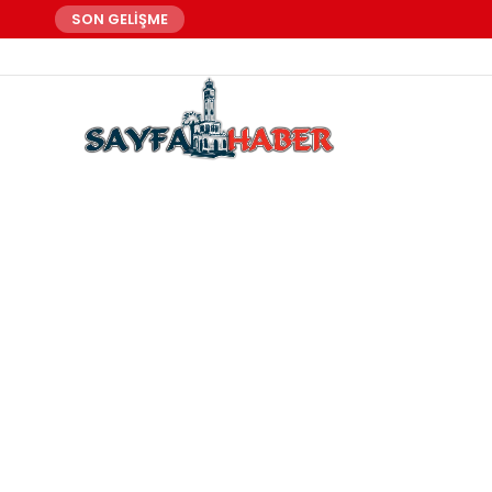
SON GELİŞME