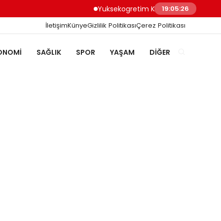
Yuksekogretim Kurumu Dijital Donusum Ic
19:05:26
İletişim
Künye
Gizlilik Politikası
Çerez Politikası
ONOMI
SAĞLIK
SPOR
YAŞAM
DIĞER