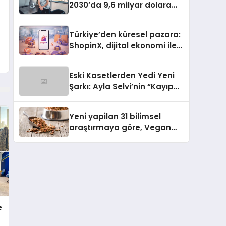
2030’da 9,6 milyar dolara
ulaşması bekleniyor
Türkiye’den küresel pazara:
ShopinX, dijital ekonomi ile
gerçek dünya alışverişini bir
araya getirmeyi hedefliyor
Eski Kasetlerden Yedi Yeni
Şarkı: Ayla Selvi’nin “Kayıp
Kasetler 1” Albümü 31
Temmuz’da Çıktı
Yeni yapilan 31 bilimsel
araştırmaya göre, Vegan
Köpek Maması ve Vegan
Kedi Mamasının İyi
Sindirildiğini Ortaya Koydu
e