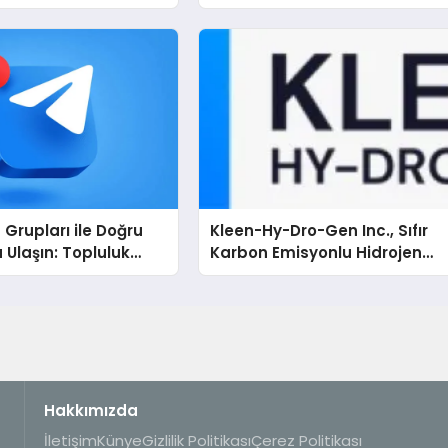
Grupları ile Doğru
Kleen-Hy-Dro-Gen Inc., Sıfır
 Ulaşın: Topluluk
Karbon Emisyonlu Hidrojen
 İsteyenlere
Isıtma Teknolojisinde ISO ve
Dizinleri
TSSA Düzenleyici Onaylarını
Aldı
Hakkımızda
İletişim
Künye
Gizlilik Politikası
Çerez Politikası