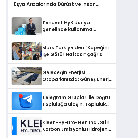
Eşya Arızalarında Dürüst ve İnsan
Odaklı Destek
Tencent Hy3 dünya
genelinde kullanıma
sunuldu
Mars Türkiye’den “Köpeğini
İşe Götür Haftası” çağrısı
Geleceğin Enerjisi
Otoparkınızda: Güneş Enerjili
Carport (Solar Otopark)
Nedir?
Telegram Grupları ile Doğru
Topluluğa Ulaşın: Topluluk
Büyütmek İsteyenlere
Telegram Dizinleri
Kleen-Hy-Dro-Gen Inc., Sıfır
Karbon Emisyonlu Hidrojen
Isıtma Teknolojisinde ISO ve