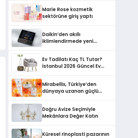
TSSA Düzenleyici Onaylarını
Marie Rose kozmetik
Aldı
sektörüne giriş yaptı
Daikin’den akıllı
iklimlendirmede yeni
dönem: Madoka Plus
Türkiye’de
Ev Tadilatı Kaç TL Tutar?
İstanbul 2026 Güncel Ev
Tadilat Maliyet Rehberi
Mirabellix, Türkiye’den
dünyaya uzanan güçlü
büyümesini sürdürüyor
Doğru Avize Seçimiyle
Mekânlara Değer Katın
Küresel rinoplasti pazarının