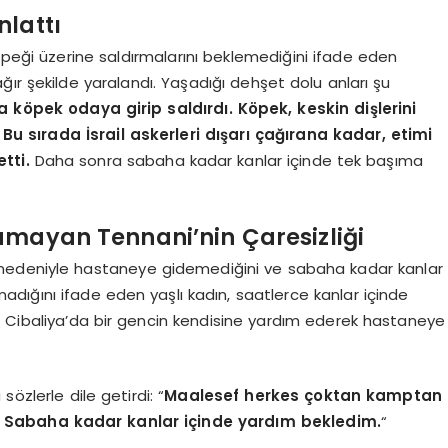
nlattı
 köpeği üzerine saldırmalarını beklemediğini ifade eden
ır şekilde yaralandı. Yaşadığı dehşet dolu anları şu
köpek odaya girip saldırdı. Köpek, keskin dişlerini
u sırada İsrail askerleri dışarı çağırana kadar, etimi
tti.
Daha sonra sabaha kadar kanlar içinde tek başıma
amayan Tennani’nin Çaresizliği
nedeniyle hastaneye gidemediğini ve sabaha kadar kanlar
amadığını ifade eden yaşlı kadın, saatlerce kanlar içinde
. Cibaliya’da bir gencin kendisine yardım ederek hastaneye
özlerle dile getirdi: “
Maalesef herkes çoktan kamptan
 Sabaha kadar kanlar içinde yardım bekledim.
“