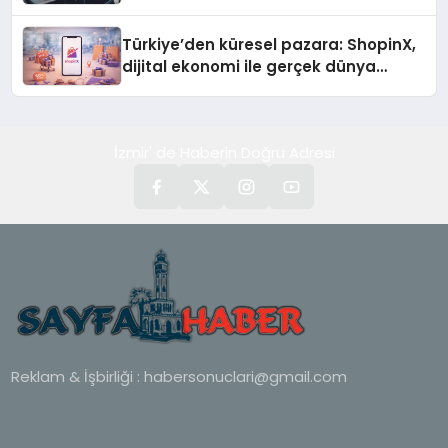
Türkiye’den küresel pazara: ShopinX,
dijital ekonomi ile gerçek dünya
alışverişini bir araya getirmeyi
hedefliyor
İzmir' de Haberin Doğru Adresi
Reklam & İşbirliği :
habersonuclari@gmail.com