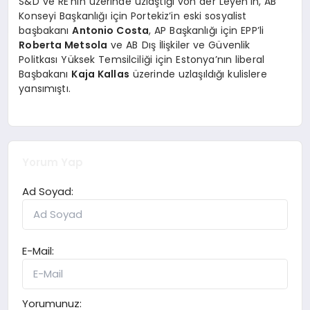
S&D ve RE’nin üzerinde uzlaştığı von der Leyen’in, AB
Konseyi Başkanlığı için Portekiz’in eski sosyalist
başbakanı
Antonio Costa
, AP Başkanlığı için EPP’li
Roberta Metsola
ve AB Dış İlişkiler ve Güvenlik
Politkası Yüksek Temsilciliği için Estonya’nın liberal
Başbakanı
Kaja Kallas
üzerinde uzlaşıldığı kulislere
yansımıştı.
Yorum Yap
Ad Soyad:
E-Mail:
Yorumunuz: