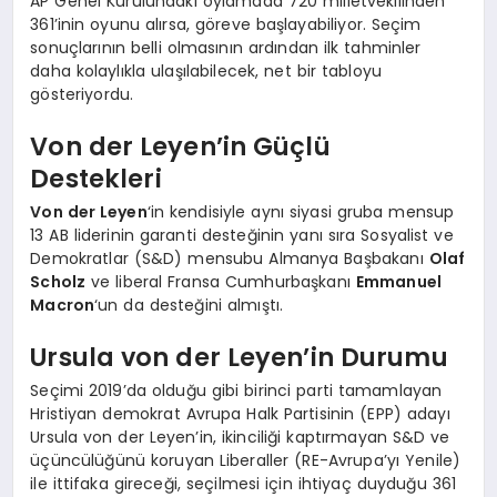
AP Genel Kurulundaki oylamada 720 milletvekilinden
361’inin oyunu alırsa, göreve başlayabiliyor. Seçim
sonuçlarının belli olmasının ardından ilk tahminler
daha kolaylıkla ulaşılabilecek, net bir tabloyu
gösteriyordu.
Von der Leyen’in Güçlü
Destekleri
Von der Leyen
‘in kendisiyle aynı siyasi gruba mensup
13 AB liderinin garanti desteğinin yanı sıra Sosyalist ve
Demokratlar (S&D) mensubu Almanya Başbakanı
Olaf
Scholz
ve liberal Fransa Cumhurbaşkanı
Emmanuel
Macron
‘un da desteğini almıştı.
Ursula von der Leyen’in Durumu
Seçimi 2019’da olduğu gibi birinci parti tamamlayan
Hristiyan demokrat Avrupa Halk Partisinin (EPP) adayı
Ursula von der Leyen’in, ikinciliği kaptırmayan S&D ve
üçüncülüğünü koruyan Liberaller (RE-Avrupa’yı Yenile)
ile ittifaka gireceği, seçilmesi için ihtiyaç duyduğu 361