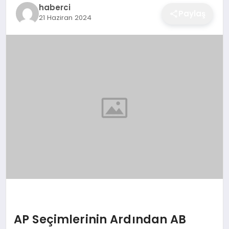
haberci
EĞITIM
Paylaş
21 Haziran 2024
EKONOMI
SAĞLIK
SPOR
YAŞAM
DIĞER
AP Seçimlerinin Ardından AB