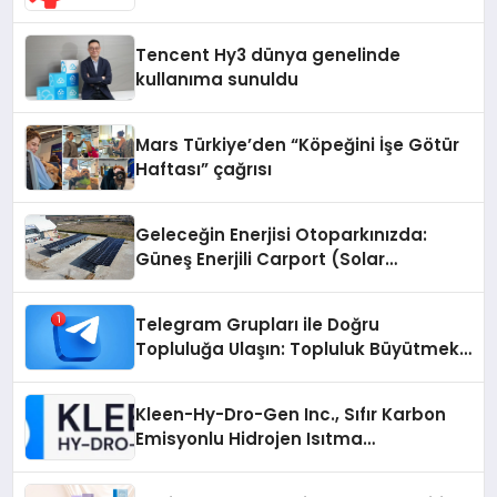
Odaklı Destek
Tencent Hy3 dünya genelinde
kullanıma sunuldu
Mars Türkiye’den “Köpeğini İşe Götür
Haftası” çağrısı
Geleceğin Enerjisi Otoparkınızda:
Güneş Enerjili Carport (Solar
Otopark) Nedir?
Telegram Grupları ile Doğru
Topluluğa Ulaşın: Topluluk Büyütmek
İsteyenlere Telegram Dizinleri
Kleen-Hy-Dro-Gen Inc., Sıfır Karbon
Emisyonlu Hidrojen Isıtma
Teknolojisinde ISO ve TSSA
Düzenleyici Onaylarını Aldı