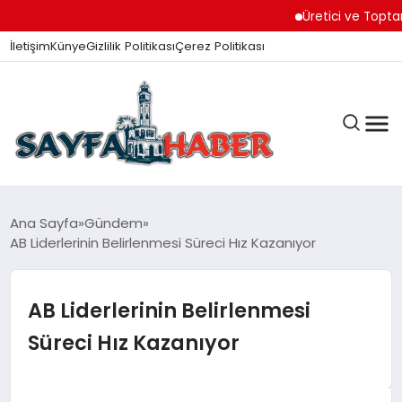
Üretici ve Toptancılar 
İletişim
Künye
Gizlilik Politikası
Çerez Politikası
ANA SAYFA
Ana Sayfa
Gündem
AB Liderlerinin Belirlenmesi Süreci Hız Kazanıyor
GÜNDEM
AB Liderlerinin Belirlenmesi
Süreci Hız Kazanıyor
İZMIR HABERLERI