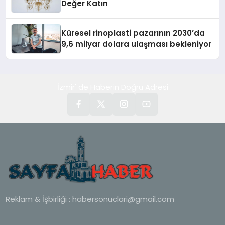
Değer Katın
Küresel rinoplasti pazarının 2030’da
9,6 milyar dolara ulaşması bekleniyor
İzmir' de Haberin Doğru Adresi
Reklam & İşbirliği :
habersonuclari@gmail.com