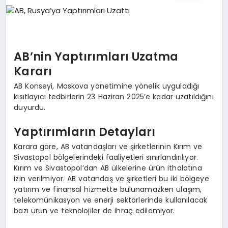
EĞITIM
EKONOMI
AB’nin Yaptırımları Uzatma
Kararı
SAĞLIK
AB Konseyi, Moskova yönetimine yönelik uyguladığı
kısıtlayıcı tedbirlerin 23 Haziran 2025’e kadar uzatıldığını
duyurdu.
SPOR
Yaptırımların Detayları
Karara göre, AB vatandaşları ve şirketlerinin Kırım ve
Sivastopol bölgelerindeki faaliyetleri sınırlandırılıyor.
YAŞAM
Kırım ve Sivastopol’dan AB ülkelerine ürün ithalatına
izin verilmiyor. AB vatandaş ve şirketleri bu iki bölgeye
yatırım ve finansal hizmette bulunamazken ulaşım,
DIĞER
telekomünikasyon ve enerji sektörlerinde kullanılacak
bazı ürün ve teknolojiler de ihraç edilemiyor.