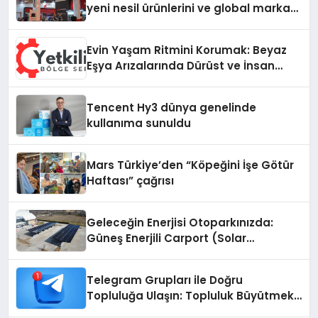
yeni nesil ürünlerini ve global marka
vizyonunu sergiledi
Evin Yaşam Ritmini Korumak: Beyaz
Eşya Arızalarında Dürüst ve İnsan
Odaklı Destek
Tencent Hy3 dünya genelinde
kullanıma sunuldu
Mars Türkiye’den “Köpeğini İşe Götür
Haftası” çağrısı
Geleceğin Enerjisi Otoparkınızda:
Güneş Enerjili Carport (Solar
Otopark) Nedir?
Telegram Grupları ile Doğru
Topluluğa Ulaşın: Topluluk Büyütmek
İsteyenlere Telegram Dizinleri