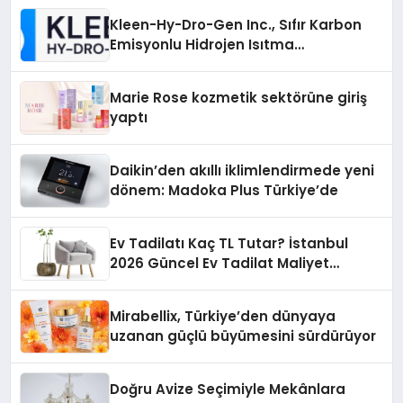
Kleen-Hy-Dro-Gen Inc., Sıfır Karbon
Emisyonlu Hidrojen Isıtma
Teknolojisinde ISO ve TSSA
Düzenleyici Onaylarını Aldı
Marie Rose kozmetik sektörüne giriş
yaptı
Daikin’den akıllı iklimlendirmede yeni
dönem: Madoka Plus Türkiye’de
Ev Tadilatı Kaç TL Tutar? İstanbul
2026 Güncel Ev Tadilat Maliyet
Rehberi
Mirabellix, Türkiye’den dünyaya
uzanan güçlü büyümesini sürdürüyor
Doğru Avize Seçimiyle Mekânlara