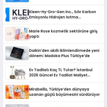
İsteyenlere Telegram Dizinleri
Kleen-Hy-Dro-Gen Inc., Sıfır Karbon
Emisyonlu Hidrojen Isıtma
Teknolojisinde ISO ve TSSA
Düzenleyici Onaylarını Aldı
Marie Rose kozmetik sektörüne giriş
yaptı
Daikin’den akıllı iklimlendirmede yeni
dönem: Madoka Plus Türkiye’de
Ev Tadilatı Kaç TL Tutar? İstanbul
2026 Güncel Ev Tadilat Maliyet
Rehberi
Mirabellix, Türkiye’den dünyaya
uzanan güçlü büyümesini sürdürüyor