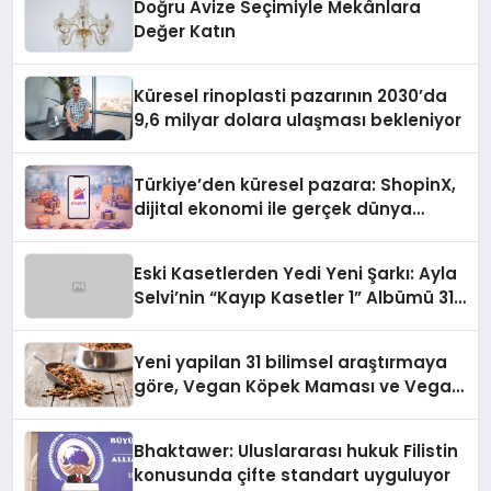
Doğru Avize Seçimiyle Mekânlara
Değer Katın
Küresel rinoplasti pazarının 2030’da
9,6 milyar dolara ulaşması bekleniyor
Türkiye’den küresel pazara: ShopinX,
dijital ekonomi ile gerçek dünya
alışverişini bir araya getirmeyi
hedefliyor
Eski Kasetlerden Yedi Yeni Şarkı: Ayla
Selvi’nin “Kayıp Kasetler 1” Albümü 31
Temmuz’da Çıktı
Yeni yapilan 31 bilimsel araştırmaya
göre, Vegan Köpek Maması ve Vegan
Kedi Mamasının İyi Sindirildiğini
Ortaya Koydu
Bhaktawer: Uluslararası hukuk Filistin
konusunda çifte standart uyguluyor