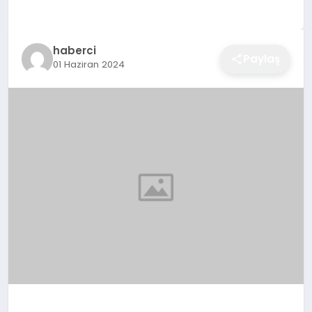
EĞITIM
haberci
Paylaş
01 Haziran 2024
EKONOMI
SAĞLIK
SPOR
YAŞAM
DIĞER