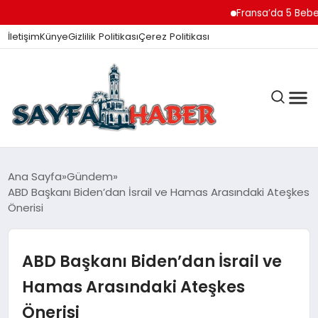
Fransa’da 5 Bebek Ces
İletişim
Künye
Gizlilik Politikası
Çerez Politikası
ANA SAYFA
Ana Sayfa
Gündem
ABD Başkanı Biden’dan İsrail ve Hamas Arasındaki Ateşkes
Önerisi
GÜNDEM
ABD Başkanı Biden’dan İsrail ve
İZMIR HABERLERI
Hamas Arasındaki Ateşkes
Önerisi