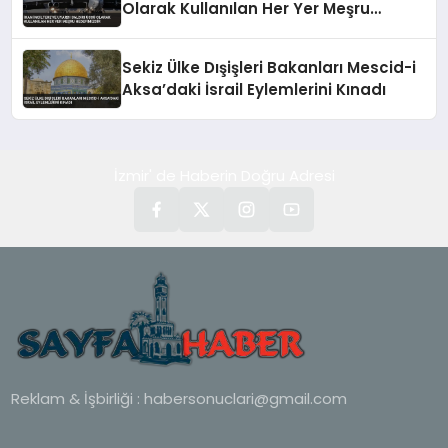
Olarak Kullanılan Her Yer Meşru
Hedefimizdir
Sekiz Ülke Dışişleri Bakanları Mescid-i
Aksa’daki İsrail Eylemlerini Kınadı
İzmir' de Haberin Doğru Adresi
Reklam & İşbirliği :
habersonuclari@gmail.com