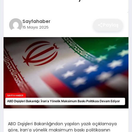
EĞITIM
Sayfahaber
Paylaş
15 Mayıs 2025
EKONOMI
SAĞLIK
SPOR
YAŞAM
DIĞER
ABD Dışişleri Bakanlığından yapılan yazılı açıklamaya
göre, İran’a yönelik maksimum baskı politikasının