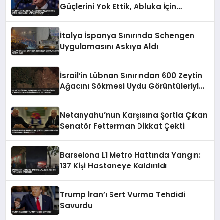
Güçlerini Yok Ettik, Abluka İçin
Yalvarıyorlar’
İtalya İspanya Sınırında Schengen
Uygulamasını Askıya Aldı
İsrail’in Lübnan Sınırından 600 Zeytin
Ağacını Sökmesi Uydu Görüntüleriyle
Belgelendi
Netanyahu’nun Karşısına Şortla Çıkan
Senatör Fetterman Dikkat Çekti
Barselona L1 Metro Hattında Yangın:
137 Kişi Hastaneye Kaldırıldı
Trump İran’ı Sert Vurma Tehdidi
Savurdu