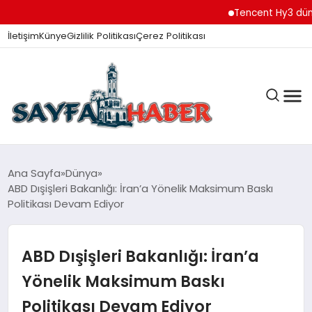
Tencent Hy3 dünya gen
İletişim
Künye
Gizlilik Politikası
Çerez Politikası
ANA SAYFA
Ana Sayfa
Dünya
ABD Dışişleri Bakanlığı: İran’a Yönelik Maksimum Baskı
Politikası Devam Ediyor
GÜNDEM
ABD Dışişleri Bakanlığı: İran’a
İZMIR HABERLERI
Yönelik Maksimum Baskı
Politikası Devam Ediyor