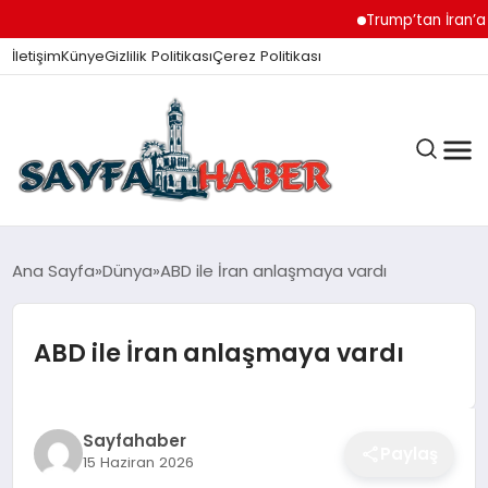
Trump’tan İran’a Müzak
İletişim
Künye
Gizlilik Politikası
Çerez Politikası
ANA SAYFA
Ana Sayfa
Dünya
ABD ile İran anlaşmaya vardı
ABD ile İran anlaşmaya vardı
GÜNDEM
İZMIR HABERLERI
Sayfahaber
Paylaş
15 Haziran 2026