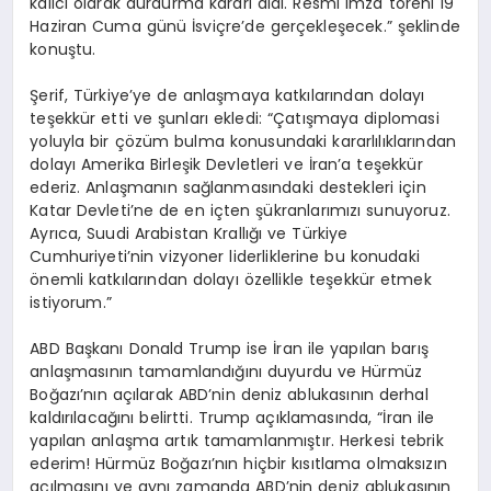
kalıcı olarak durdurma kararı aldı. Resmi imza töreni 19
Haziran Cuma günü İsviçre’de gerçekleşecek.” şeklinde
konuştu.
Şerif, Türkiye’ye de anlaşmaya katkılarından dolayı
teşekkür etti ve şunları ekledi: “Çatışmaya diplomasi
yoluyla bir çözüm bulma konusundaki kararlılıklarından
dolayı Amerika Birleşik Devletleri ve İran’a teşekkür
ederiz. Anlaşmanın sağlanmasındaki destekleri için
Katar Devleti’ne de en içten şükranlarımızı sunuyoruz.
Ayrıca, Suudi Arabistan Krallığı ve Türkiye
Cumhuriyeti’nin vizyoner liderliklerine bu konudaki
önemli katkılarından dolayı özellikle teşekkür etmek
istiyorum.”
ABD Başkanı Donald Trump ise İran ile yapılan barış
anlaşmasının tamamlandığını duyurdu ve Hürmüz
Boğazı’nın açılarak ABD’nin deniz ablukasının derhal
kaldırılacağını belirtti. Trump açıklamasında, “İran ile
yapılan anlaşma artık tamamlanmıştır. Herkesi tebrik
ederim! Hürmüz Boğazı’nın hiçbir kısıtlama olmaksızın
açılmasını ve aynı zamanda ABD’nin deniz ablukasının