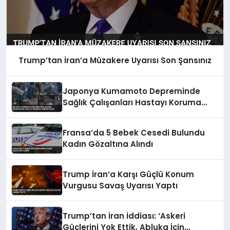
Trump’tan İran’a Müzakere Uyarısı Son Şansınız
Japonya Kumamoto Depreminde
Sağlık Çalışanları Hastayı Koruma
Görüntüleri
Fransa’da 5 Bebek Cesedi Bulundu
Kadın Gözaltına Alındı
Trump İran’a Karşı Güçlü Konum
Vurgusu Savaş Uyarısı Yaptı
Trump’tan İran İddiası: ‘Askeri
Güçlerini Yok Ettik, Abluka İçin