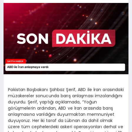
EĞITIM
EKONOMI
SAĞLIK
SPOR
Pakistan Başbakanı Şahbaz Şerif, ABD ile İran arasındaki
YAŞAM
müzakereler sonucunda barış anlaşması imzalandığını
duyurdu. Şerif, yaptığı açıklamada, “Yoğun
görüşmelerin ardından, ABD ve İran arasında barış
anlaşmasına varıldığını duyurmaktan memnuniyet
DIĞER
duyuyoruz. Her iki taraf da Lübnan da dahil olmak
üzere tüm cephelerdeki askeri operasyonları derhal ve