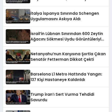
Yalvarıyorlar’
İtalya İspanya Sınırında Schengen
Uygulamasını Askıya Aldı
İsrail’in Lübnan Sınırından 600 Zeytin
Ağacını Sökmesi Uydu Görüntüleriyle
Belgelendi
Netanyahu’nun Karşısına Şortla Çıkan
Senatör Fetterman Dikkat Çekti
Barselona L1 Metro Hattında Yangın:
137 Kişi Hastaneye Kaldırıldı
Trump İran’ı Sert Vurma Tehdidi
Savurdu