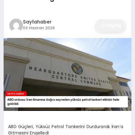
EĞITIM
Sayfahaber
Paylaş
03 Haziran 2026
EKONOMI
SAĞLIK
SPOR
YAŞAM
DIĞER
ABD Güçleri, Yüksüz Petrol Tankerini Durdurarak İran’a
Gitmesini Engelledi