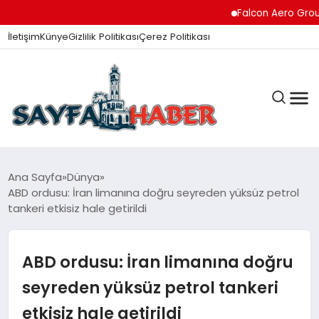
Falcon Aero Group, Hav
İletişim
Künye
Gizlilik Politikası
Çerez Politikası
ANA SAYFA
Ana Sayfa
Dünya
ABD ordusu: İran limanına doğru seyreden yüksüz petrol
tankeri etkisiz hale getirildi
GÜNDEM
ABD ordusu: İran limanına doğru
İZMIR HABERLERI
seyreden yüksüz petrol tankeri
etkisiz hale getirildi