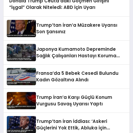
Donald Trump Ceuta’daki Göçmen Girişini
“İşgal” Olarak Niteledi: ABD İçin Uyarı
Trump’tan İran’a Müzakere Uyarısı
Son Şansınız
Japonya Kumamoto Depreminde
Sağlık Çalışanları Hastayı Koruma
Görüntüleri
Fransa’da 5 Bebek Cesedi Bulundu
Kadın Gözaltına Alındı
Trump İran’a Karşı Güçlü Konum
Vurgusu Savaş Uyarısı Yaptı
Trump’tan İran İddiası: ‘Askeri
Güçlerini Yok Ettik, Abluka İçin