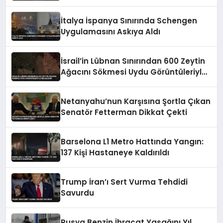
Yalvarıyorlar’
İtalya İspanya Sınırında Schengen
Uygulamasını Askıya Aldı
İsrail’in Lübnan Sınırından 600 Zeytin
Ağacını Sökmesi Uydu Görüntüleriyle
Belgelendi
Netanyahu’nun Karşısına Şortla Çıkan
Senatör Fetterman Dikkat Çekti
Barselona L1 Metro Hattında Yangın:
137 Kişi Hastaneye Kaldırıldı
Trump İran’ı Sert Vurma Tehdidi
Savurdu
Rusya Benzin İhracat Yasağını Yıl