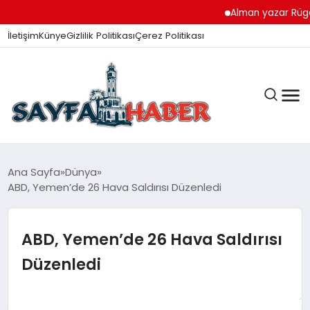
Alman yazar Rügemer: ‘
İletişim
Künye
Gizlilik Politikası
Çerez Politikası
ANA SAYFA
Ana Sayfa
Dünya
ABD, Yemen’de 26 Hava Saldırısı Düzenledi
GÜNDEM
ABD, Yemen’de 26 Hava Saldırısı
Düzenledi
İZMIR HABERLERI