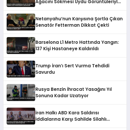
Ağacını Sökmesi Uydu Görüntüleriyle
Belgelendi
Netanyahu’nun Karşısına Şortla Çıkan
Senatör Fetterman Dikkat Çekti
Barselona L1 Metro Hattında Yangın:
137 Kişi Hastaneye Kaldırıldı
Trump İran’ı Sert Vurma Tehdidi
Savurdu
Rusya Benzin İhracat Yasağını Yıl
Sonuna Kadar Uzatıyor
İran Halkı ABD Kara Saldırısı
İddialarına Karşı Sahilde Silahlı
Devriye Geziyor