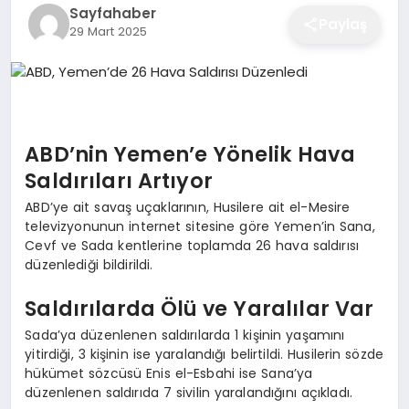
Sayfahaber
EĞITIM
Paylaş
29 Mart 2025
EKONOMI
ABD’nin Yemen’e Yönelik Hava
SAĞLIK
Saldırıları Artıyor
ABD’ye ait savaş uçaklarının, Husilere ait el-Mesire
SPOR
televizyonunun internet sitesine göre Yemen’in Sana,
Cevf ve Sada kentlerine toplamda 26 hava saldırısı
düzenlediği bildirildi.
YAŞAM
Saldırılarda Ölü ve Yaralılar Var
Sada’ya düzenlenen saldırılarda 1 kişinin yaşamını
yitirdiği, 3 kişinin ise yaralandığı belirtildi. Husilerin sözde
DIĞER
hükümet sözcüsü Enis el-Esbahi ise Sana’ya
düzenlenen saldırıda 7 sivilin yaralandığını açıkladı.