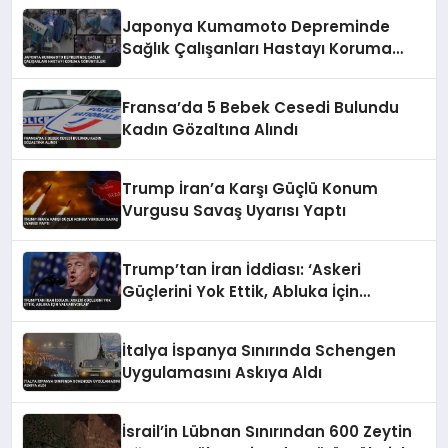
Japonya Kumamoto Depreminde
Sağlık Çalışanları Hastayı Koruma
Görüntüleri
Fransa’da 5 Bebek Cesedi Bulundu
Kadın Gözaltına Alındı
Trump İran’a Karşı Güçlü Konum
Vurgusu Savaş Uyarısı Yaptı
Trump’tan İran İddiası: ‘Askeri
Güçlerini Yok Ettik, Abluka İçin
Yalvarıyorlar’
İtalya İspanya Sınırında Schengen
Uygulamasını Askıya Aldı
İsrail’in Lübnan Sınırından 600 Zeytin