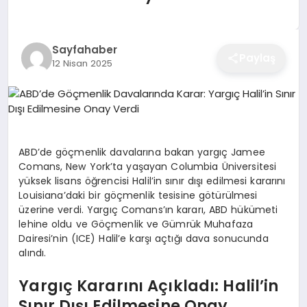
EĞITIM
Sayfahaber
Paylaş
12 Nisan 2025
EKONOMI
SAĞLIK
ABD’de göçmenlik davalarına bakan yargıç Jamee
SPOR
Comans, New York’ta yaşayan Columbia Üniversitesi
yüksek lisans öğrencisi Halil’in sınır dışı edilmesi kararını
Louisiana’daki bir göçmenlik tesisine götürülmesi
üzerine verdi. Yargıç Comans’ın kararı, ABD hükümeti
YAŞAM
lehine oldu ve Göçmenlik ve Gümrük Muhafaza
Dairesi’nin (ICE) Halil’e karşı açtığı dava sonucunda
alındı.
DIĞER
Yargıç Kararını Açıkladı: Halil’in
Sınır Dışı Edilmesine Onay