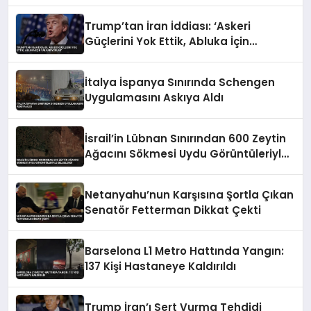
Trump’tan İran İddiası: ‘Askeri
Güçlerini Yok Ettik, Abluka İçin
Yalvarıyorlar’
İtalya İspanya Sınırında Schengen
Uygulamasını Askıya Aldı
İsrail’in Lübnan Sınırından 600 Zeytin
Ağacını Sökmesi Uydu Görüntüleriyle
Belgelendi
Netanyahu’nun Karşısına Şortla Çıkan
Senatör Fetterman Dikkat Çekti
Barselona L1 Metro Hattında Yangın:
137 Kişi Hastaneye Kaldırıldı
Trump İran’ı Sert Vurma Tehdidi