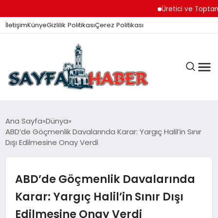
Üretici ve Toptancılar D
İletişim
Künye
Gizlilik Politikası
Çerez Politikası
ANA SAYFA
Ana Sayfa
Dünya
ABD’de Göçmenlik Davalarında Karar: Yargıç Halil’in Sınır
Dışı Edilmesine Onay Verdi
GÜNDEM
ABD’de Göçmenlik Davalarında
İZMIR HABERLERI
Karar: Yargıç Halil’in Sınır Dışı
Edilmesine Onay Verdi