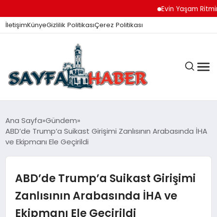
Evin Yaşam Ritmini Ko
İletişim
Künye
Gizlilik Politikası
Çerez Politikası
ANA SAYFA
Ana Sayfa
Gündem
ABD’de Trump’a Suikast Girişimi Zanlısının Arabasında İHA
ve Ekipmanı Ele Geçirildi
GÜNDEM
ABD’de Trump’a Suikast Girişimi
İZMIR HABERLERI
Zanlısının Arabasında İHA ve
Ekipmanı Ele Geçirildi