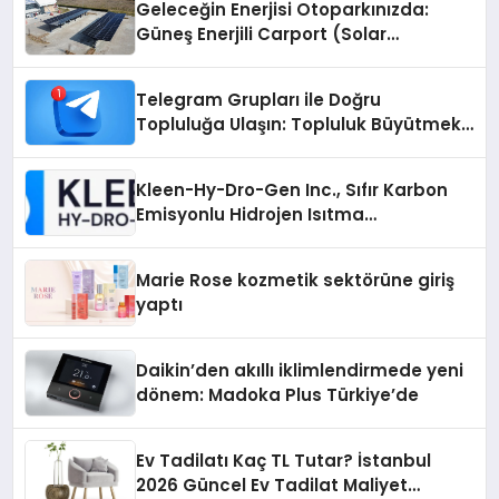
Geleceğin Enerjisi Otoparkınızda:
Güneş Enerjili Carport (Solar
Otopark) Nedir?
Telegram Grupları ile Doğru
Topluluğa Ulaşın: Topluluk Büyütmek
İsteyenlere Telegram Dizinleri
Kleen-Hy-Dro-Gen Inc., Sıfır Karbon
Emisyonlu Hidrojen Isıtma
Teknolojisinde ISO ve TSSA
Düzenleyici Onaylarını Aldı
Marie Rose kozmetik sektörüne giriş
yaptı
Daikin’den akıllı iklimlendirmede yeni
dönem: Madoka Plus Türkiye’de
Ev Tadilatı Kaç TL Tutar? İstanbul
2026 Güncel Ev Tadilat Maliyet