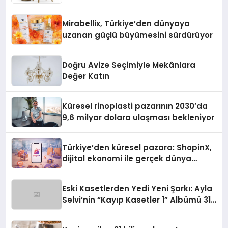
Rehberi
Mirabellix, Türkiye’den dünyaya
uzanan güçlü büyümesini sürdürüyor
Doğru Avize Seçimiyle Mekânlara
Değer Katın
Küresel rinoplasti pazarının 2030’da
9,6 milyar dolara ulaşması bekleniyor
Türkiye’den küresel pazara: ShopinX,
dijital ekonomi ile gerçek dünya
alışverişini bir araya getirmeyi
hedefliyor
Eski Kasetlerden Yedi Yeni Şarkı: Ayla
Selvi’nin “Kayıp Kasetler 1” Albümü 31
Temmuz’da Çıktı