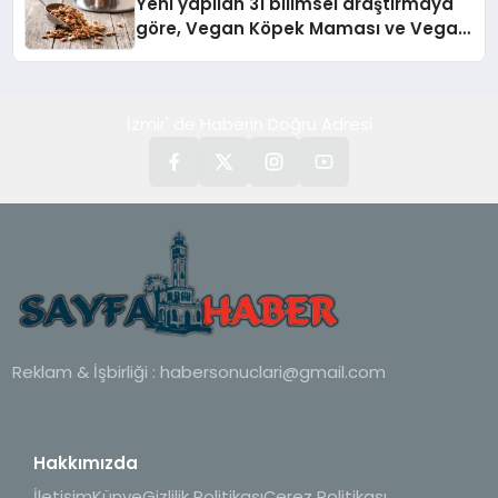
Yeni yapilan 31 bilimsel araştırmaya
göre, Vegan Köpek Maması ve Vegan
Kedi Mamasının İyi Sindirildiğini
Ortaya Koydu
İzmir' de Haberin Doğru Adresi
Reklam & İşbirliği :
habersonuclari@gmail.com
Hakkımızda
İletişim
Künye
Gizlilik Politikası
Çerez Politikası