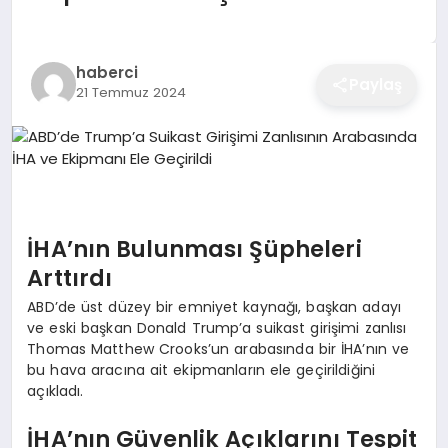
EĞITIM
haberci
Paylaş
21 Temmuz 2024
EKONOMI
SAĞLIK
SPOR
İHA’nın Bulunması Şüpheleri
Arttırdı
ABD’de üst düzey bir emniyet kaynağı, başkan adayı
YAŞAM
ve eski başkan Donald Trump’a suikast girişimi zanlısı
Thomas Matthew Crooks’un arabasında bir İHA’nın ve
bu hava aracına ait ekipmanların ele geçirildiğini
açıkladı.
DIĞER
İHA’nın Güvenlik Açıklarını Tespit