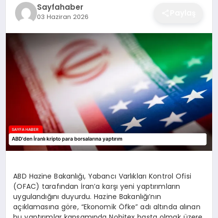
Sayfahaber
EĞITIM
Paylaş
03 Haziran 2026
EKONOMI
SAĞLIK
SPOR
YAŞAM
ABD Hazine Bakanlığı, Yabancı Varlıkları Kontrol Ofisi
(OFAC) tarafından İran’a karşı yeni yaptırımların
DIĞER
uygulandığını duyurdu. Hazine Bakanlığı’nın
açıklamasına göre, “Ekonomik Öfke” adı altında alınan
bu yaptırımlar kapsamında Nobitex başta olmak üzere