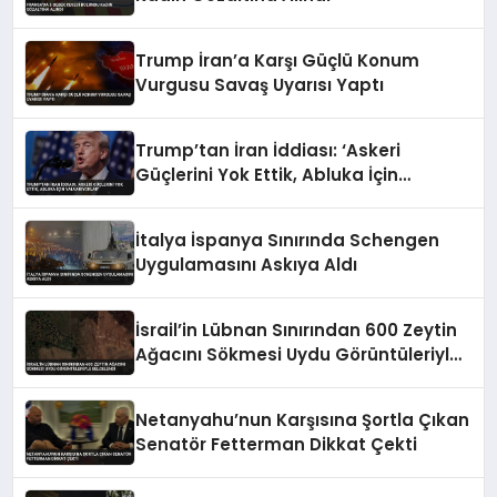
Trump İran’a Karşı Güçlü Konum
Vurgusu Savaş Uyarısı Yaptı
Trump’tan İran İddiası: ‘Askeri
Güçlerini Yok Ettik, Abluka İçin
Yalvarıyorlar’
İtalya İspanya Sınırında Schengen
Uygulamasını Askıya Aldı
İsrail’in Lübnan Sınırından 600 Zeytin
Ağacını Sökmesi Uydu Görüntüleriyle
Belgelendi
Netanyahu’nun Karşısına Şortla Çıkan
Senatör Fetterman Dikkat Çekti