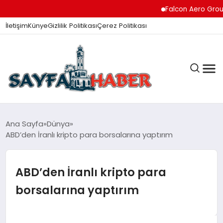
Falcon Aero Group, Küre
İletişim
Künye
Gizlilik Politikası
Çerez Politikası
ANA SAYFA
Ana Sayfa
Dünya
ABD’den İranlı kripto para borsalarına yaptırım
GÜNDEM
ABD’den İranlı kripto para
borsalarına yaptırım
İZMIR HABERLERI