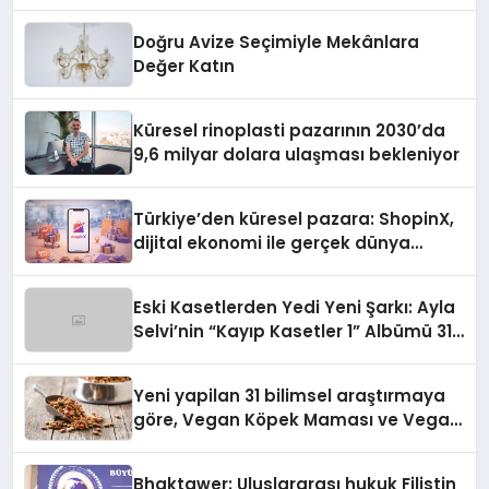
Doğru Avize Seçimiyle Mekânlara
Değer Katın
Küresel rinoplasti pazarının 2030’da
9,6 milyar dolara ulaşması bekleniyor
Türkiye’den küresel pazara: ShopinX,
dijital ekonomi ile gerçek dünya
alışverişini bir araya getirmeyi
hedefliyor
Eski Kasetlerden Yedi Yeni Şarkı: Ayla
Selvi’nin “Kayıp Kasetler 1” Albümü 31
Temmuz’da Çıktı
Yeni yapilan 31 bilimsel araştırmaya
göre, Vegan Köpek Maması ve Vegan
Kedi Mamasının İyi Sindirildiğini
Ortaya Koydu
Bhaktawer: Uluslararası hukuk Filistin