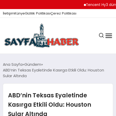
Tencent Hy3 dünya gen
İletişim
Künye
Gizlilik Politikası
Çerez Politikası
ANA SAYFA
Ana Sayfa
Gündem
ABD’nin Teksas Eyaletinde Kasırga Etkili Oldu: Houston
Sular Altında
GÜNDEM
ABD’nin Teksas Eyaletinde
İZMIR HABERLERI
Kasırga Etkili Oldu: Houston
Sular Altında