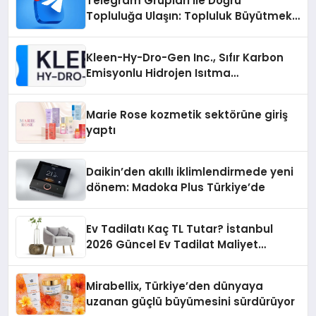
Telegram Grupları ile Doğru
Topluluğa Ulaşın: Topluluk Büyütmek
İsteyenlere Telegram Dizinleri
Kleen-Hy-Dro-Gen Inc., Sıfır Karbon
Emisyonlu Hidrojen Isıtma
Teknolojisinde ISO ve TSSA
Düzenleyici Onaylarını Aldı
Marie Rose kozmetik sektörüne giriş
yaptı
Daikin’den akıllı iklimlendirmede yeni
dönem: Madoka Plus Türkiye’de
Ev Tadilatı Kaç TL Tutar? İstanbul
2026 Güncel Ev Tadilat Maliyet
Rehberi
Mirabellix, Türkiye’den dünyaya
uzanan güçlü büyümesini sürdürüyor