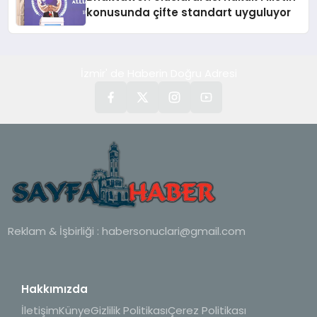
konusunda çifte standart uyguluyor
İzmir' de Haberin Doğru Adresi
Reklam & İşbirliği :
habersonuclari@gmail.com
Hakkımızda
İletişim
Künye
Gizlilik Politikası
Çerez Politikası