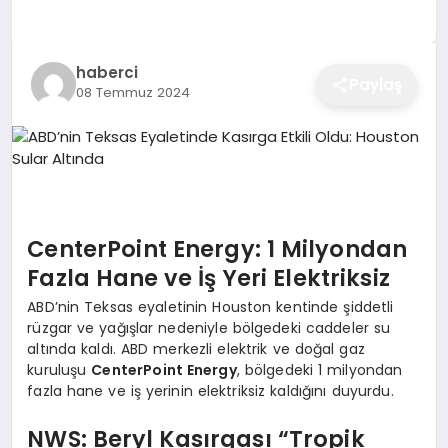
EĞITIM
haberci
Paylaş
08 Temmuz 2024
EKONOMI
SAĞLIK
SPOR
CenterPoint Energy: 1 Milyondan
Fazla Hane ve İş Yeri Elektriksiz
ABD’nin Teksas eyaletinin Houston kentinde şiddetli
YAŞAM
rüzgar ve yağışlar nedeniyle bölgedeki caddeler su
altında kaldı. ABD merkezli elektrik ve doğal gaz
kuruluşu
CenterPoint Energy
, bölgedeki 1 milyondan
fazla hane ve iş yerinin elektriksiz kaldığını duyurdu.
DIĞER
NWS: Beryl Kasırgası “Tropik