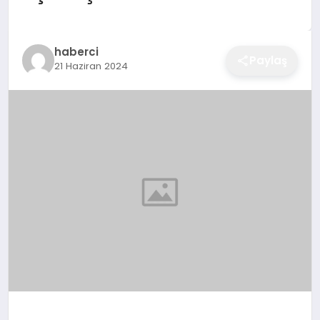
EĞITIM
haberci
Paylaş
21 Haziran 2024
EKONOMI
SAĞLIK
SPOR
YAŞAM
DIĞER