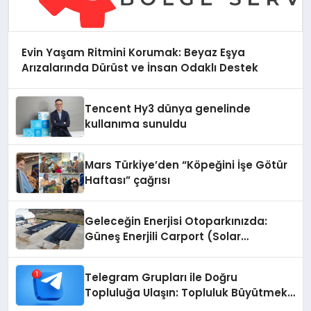
Evin Yaşam Ritmini Korumak: Beyaz Eşya
Arızalarında Dürüst ve İnsan Odaklı Destek
Tencent Hy3 dünya genelinde
kullanıma sunuldu
Mars Türkiye’den “Köpeğini İşe Götür
Haftası” çağrısı
Geleceğin Enerjisi Otoparkınızda:
Güneş Enerjili Carport (Solar
Otopark) Nedir?
Telegram Grupları ile Doğru
Topluluğa Ulaşın: Topluluk Büyütmek
İsteyenlere Telegram Dizinleri