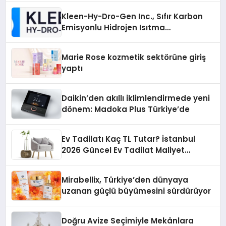
Kleen-Hy-Dro-Gen Inc., Sıfır Karbon
Emisyonlu Hidrojen Isıtma
Teknolojisinde ISO ve TSSA
Düzenleyici Onaylarını Aldı
Marie Rose kozmetik sektörüne giriş
yaptı
Daikin’den akıllı iklimlendirmede yeni
dönem: Madoka Plus Türkiye’de
Ev Tadilatı Kaç TL Tutar? İstanbul
2026 Güncel Ev Tadilat Maliyet
Rehberi
Mirabellix, Türkiye’den dünyaya
uzanan güçlü büyümesini sürdürüyor
Doğru Avize Seçimiyle Mekânlara