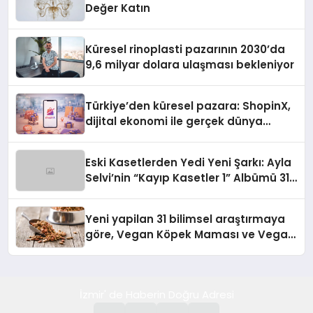
Değer Katın
Küresel rinoplasti pazarının 2030’da
9,6 milyar dolara ulaşması bekleniyor
Türkiye’den küresel pazara: ShopinX,
dijital ekonomi ile gerçek dünya
alışverişini bir araya getirmeyi
hedefliyor
Eski Kasetlerden Yedi Yeni Şarkı: Ayla
Selvi’nin “Kayıp Kasetler 1” Albümü 31
Temmuz’da Çıktı
Yeni yapilan 31 bilimsel araştırmaya
göre, Vegan Köpek Maması ve Vegan
Kedi Mamasının İyi Sindirildiğini
Ortaya Koydu
İzmir' de Haberin Doğru Adresi