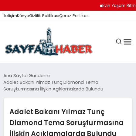
Evin Yaşam Ritmini K
İletişim
Künye
Gizlilik Politikası
Çerez Politikası
ANA SAYFA
Ana Sayfa
Gündem
Adalet Bakanı Yılmaz Tunç Diamond Tema
Soruşturmasına İlişkin Açıklamalarda Bulundu
GÜNDEM
Adalet Bakanı Yılmaz Tunç
İZMIR HABERLERI
Diamond Tema Soruşturmasına
İlişkin Açıklamalarda Bulundu