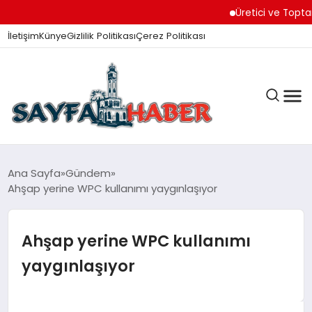
Üretici ve Toptancılar D
İletişim
Künye
Gizlilik Politikası
Çerez Politikası
ANA SAYFA
Ana Sayfa
Gündem
Ahşap yerine WPC kullanımı yaygınlaşıyor
GÜNDEM
Ahşap yerine WPC kullanımı
yaygınlaşıyor
İZMIR HABERLERI