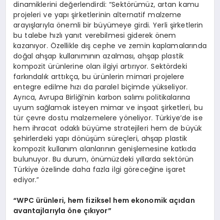
dinamiklerini değerlendirdi: “Sektörümüz, artan kamu
projeleri ve yapı şirketlerinin alternatif malzeme
arayışlarıyla önemli bir büyümeye girdi. Yerli şirketlerin
bu talebe hızlı yanıt verebilmesi giderek önem
kazanıyor. Özellikle dış cephe ve zemin kaplamalarında
doğal ahşap kullanımının azalması, ahşap plastik
kompozit ürünlerine olan ilgiyi artırıyor. Sektördeki
farkındalık arttıkça, bu ürünlerin mimari projelere
entegre edilme hızı da paralel biçimde yükseliyor.
Ayrıca, Avrupa Birliği’nin karbon salımı politikalarına
uyum sağlamak isteyen mimar ve inşaat şirketleri, bu
tür çevre dostu malzemelere yöneliyor. Türkiye’de ise
hem ihracat odaklı büyüme stratejileri hem de büyük
şehirlerdeki yapı dönüşüm süreçleri, ahşap plastik
kompozit kullanım alanlarının genişlemesine katkıda
bulunuyor. Bu durum, önümüzdeki yıllarda sektörün
Türkiye özelinde daha fazla ilgi göreceğine işaret
ediyor.”
“
WPC ürünleri, hem fiziksel hem ekonomik açıdan
avantajlarıyla
öne çıkıyor”