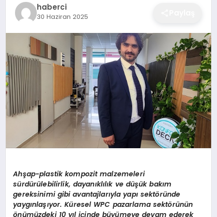
haberci
EĞITIM
Paylaş
30 Haziran 2025
EKONOMI
SAĞLIK
SPOR
YAŞAM
Ah
şap-plastik kompozit malzemeleri
sürdürülebilirlik, dayanıklılık ve düşük bakım
DIĞER
gereksinimi gibi avantajlarıyla yapı sekt
ö
ründe
yaygınlaşıyor. Küresel WPC pazarlama sekt
ö
rünün
ö
nümüzdeki 10
y
ıl içinde büyümeye devam ederek