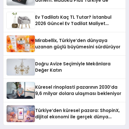
dönem: Madoka Plus Türkiye’de
Ev Tadilatı Kaç TL Tutar? İstanbul
2026 Güncel Ev Tadilat Maliyet
Rehberi
Mirabellix, Türkiye’den dünyaya
uzanan güçlü büyümesini sürdürüyor
Doğru Avize Seçimiyle Mekânlara
Değer Katın
Küresel rinoplasti pazarının 2030’da
9,6 milyar dolara ulaşması bekleniyor
Türkiye’den küresel pazara: ShopinX,
dijital ekonomi ile gerçek dünya
alışverişini bir araya getirmeyi