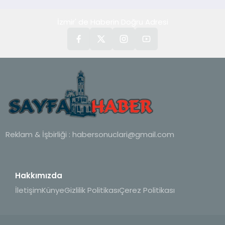
hedefliyor
İzmir' de Haberin Doğru Adresi
Reklam & İşbirliği :
habersonuclari@gmail.com
Hakkımızda
İletişim
Künye
Gizlilik Politikası
Çerez Politikası