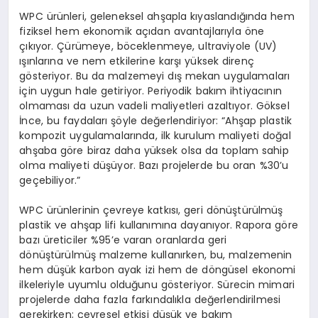
WPC ürünleri, geleneksel ahşapla kıyaslandığında hem
fiziksel hem ekonomik açıdan avantajlarıyla öne
çıkıyor. Çürümeye, böceklenmeye, ultraviyole (UV)
ışınlarına ve nem etkilerine karşı yüksek direnç
gösteriyor. Bu da malzemeyi dış mekan uygulamaları
için uygun hale getiriyor. Periyodik bakım ihtiyacının
olmaması da uzun vadeli maliyetleri azaltıyor. Göksel
İnce, bu faydaları şöyle değerlendiriyor: “Ahşap plastik
kompozit uygulamalarında, ilk kurulum maliyeti doğal
ahşaba göre biraz daha yüksek olsa da toplam sahip
olma maliyeti düşüyor. Bazı projelerde bu oran %30’u
geçebiliyor.”
WPC ürünlerinin çevreye katkısı, geri dönüştürülmüş
plastik ve ahşap lifi kullanımına dayanıyor. Rapora göre
bazı üreticiler %95’e varan oranlarda geri
dönüştürülmüş malzeme kullanırken, bu, malzemenin
hem düşük karbon ayak izi hem de döngüsel ekonomi
ilkeleriyle uyumlu olduğunu gösteriyor. Sürecin mimari
projelerde daha fazla farkındalıkla değerlendirilmesi
gerekirken; çevresel etkisi düşük ve bakım