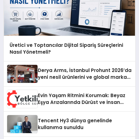
Üretici ve Toptancılar Dijital Sipariş Süreçlerini
Nasıl Yönetmeli?
Derya Arms, İstanbul Prohunt 2026’da
yeni nesil ürünlerini ve global marka
vizyonunu sergiledi
Evin Yaşam Ritmini Korumak: Beyaz
Eşya Arızalarında Dürüst ve İnsan
Odaklı Destek
Tencent Hy3 dünya genelinde
kullanıma sunuldu