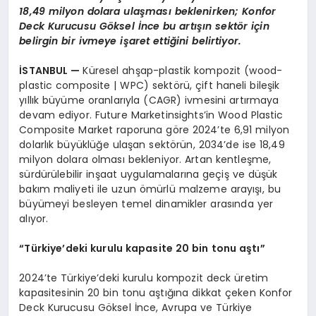
18,49 milyon dolara ulaş
mas
ı beklenirken; K
onfor
Deck
Kurucusu G
ö
ksel İnce bu artışın sekt
ö
r için
belirgin bir ivmeye işaret ettiğini belirtiyor.
İSTANBUL
—
Küresel ahşap-plastik kompozit (wood-
plastic composite | WPC) sektörü, çift haneli bileşik
yıllık büyüme oranlarıyla (CAGR) ivmesini artırmaya
devam ediyor. Future Marketinsights’in Wood Plastic
Composite Market raporuna göre 2024’te 6,91 milyon
dolarlık büyüklüğe ulaşan sektörün, 2034’de ise 18,49
milyon dolara olması bekleniyor. Artan kentleşme,
sürdürülebilir inşaat uygulamalarına geçiş ve düşük
bakım maliyeti ile uzun ömürlü malzeme arayışı, bu
büyümeyi besleyen temel dinamikler arasında yer
alıyor.
“Türkiye’deki kurulu kapasite 20 bin tonu aştı”
2024’te Türkiye’deki kurulu kompozit deck üretim
kapasitesinin 20 bin tonu aştığına dikkat çeken Konfor
Deck Kurucusu Göksel İnce, Avrupa ve Türkiye