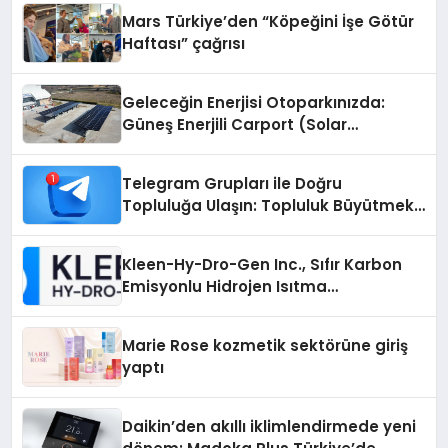
Mars Türkiye’den “Köpeğini İşe Götür
Haftası” çağrısı
Geleceğin Enerjisi Otoparkınızda:
Güneş Enerjili Carport (Solar
Otopark) Nedir?
Telegram Grupları ile Doğru
Topluluğa Ulaşın: Topluluk Büyütmek
İsteyenlere Telegram Dizinleri
Kleen-Hy-Dro-Gen Inc., Sıfır Karbon
Emisyonlu Hidrojen Isıtma
Teknolojisinde ISO ve TSSA
Düzenleyici Onaylarını Aldı
Marie Rose kozmetik sektörüne giriş
yaptı
Daikin’den akıllı iklimlendirmede yeni