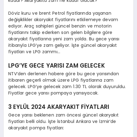
kadar? Akaryakıta zam ne kadar olacak?
Döviz kuru ve brent Petrol fiyatlarında yaşanan
değişiklikler akaryakıt fiyatlarını etkilemeye devam
ediyor. Araç sahipleri güncel benzin ve motorin
fiyatlarını takip ederken son gelen bilgilere göre
akaryakıt fiyatlarına yeni zam yolda. Bu gece yarısı
itibarıyla LPG’ye zam geliyor. İşte güncel akaryakıt
fiyatları ve LPG zammı…
LPG’YE GECE YARISI ZAM GELECEK
NTV’den derlenen habere göre bu gece yarısından
itibaren geçerli olmak üzere LPG fiyatlarına zam
gelecek. LPG’ye gelecek zam 1.30 TL olarak duyuruldu.
Fiyatlar gece yarısı pompaya yansıyacak.
3 EYLÜL 2024 AKARYAKIT FİYATLARI
Gece yarısı beklenen zam öncesi güncel akaryakıt
fiyatları belli oldu. İşte İstanbul Ankara ve İzmir’de
akaryakıt pompa fiyatları: