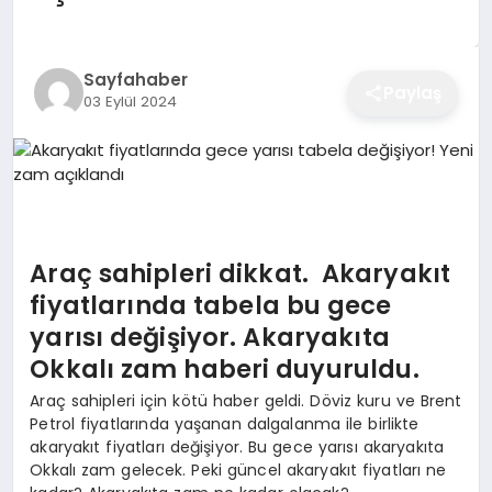
EĞITIM
Sayfahaber
Paylaş
03 Eylül 2024
EKONOMI
SAĞLIK
SPOR
Araç sahipleri dikkat. Akaryakıt
fiyatlarında tabela bu gece
yarısı değişiyor. Akaryakıta
YAŞAM
Okkalı zam haberi duyuruldu.
Araç sahipleri için kötü haber geldi. Döviz kuru ve Brent
Petrol fiyatlarında yaşanan dalgalanma ile birlikte
DIĞER
akaryakıt fiyatları değişiyor. Bu gece yarısı akaryakıta
Okkalı zam gelecek. Peki güncel akaryakıt fiyatları ne