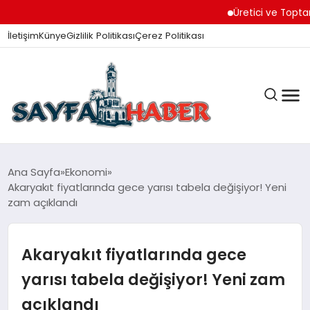
Üretici ve Toptancılar 
İletişim
Künye
Gizlilik Politikası
Çerez Politikası
ANA SAYFA
Ana Sayfa
Ekonomi
Akaryakıt fiyatlarında gece yarısı tabela değişiyor! Yeni
zam açıklandı
GÜNDEM
Akaryakıt fiyatlarında gece
İZMIR HABERLERI
yarısı tabela değişiyor! Yeni zam
açıklandı