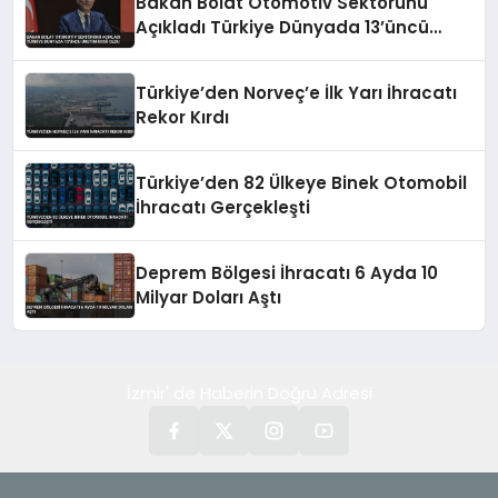
Bakan Bolat Otomotiv Sektörünü
Açıkladı Türkiye Dünyada 13’üncü
Üretim Üssü Oldu
Türkiye’den Norveç’e İlk Yarı İhracatı
Rekor Kırdı
Türkiye’den 82 Ülkeye Binek Otomobil
İhracatı Gerçekleşti
Deprem Bölgesi İhracatı 6 Ayda 10
Milyar Doları Aştı
İzmir' de Haberin Doğru Adresi