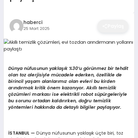
EĞITIM
haberci
Paylaş
25 Mart 2025
EKONOMI
SAĞLIK
Dünya nüfusunun yaklaşık %30’u görünmez bir tehdit
SPOR
olan toz alerjisiyle mücadele ederken, özellikle de
birincil yaşam alanlarımız olan evleri bu kirden
arındırmak kritik önem kazanıyor. Akıllı temizlik
çözümleri markası ise elektrikli robot süpürgeleriyle
YAŞAM
bu sorunu ortadan kaldırırken, doğru temizlik
yöntemleri hakkında da detaylı bilgiler paylaşıyor.
DIĞER
İSTANBUL
—
Dünya nüfusunun yaklaşık üçte biri, toz