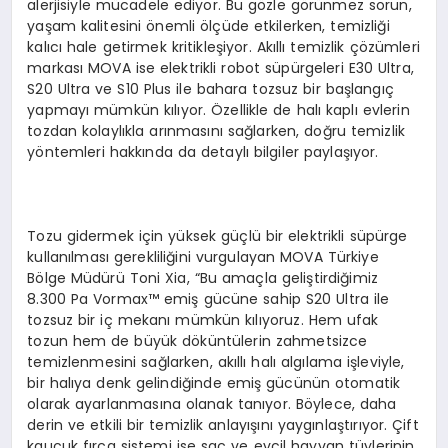
alerjisiyle mücadele ediyor. Bu gözle görünmez sorun,
yaşam kalitesini önemli ölçüde etkilerken, temizliği
kalıcı hale getirmek kritikleşiyor. Akıllı temizlik çözümleri
markası MOVA ise elektrikli robot süpürgeleri E30 Ultra,
S20 Ultra ve S10 Plus ile bahara tozsuz bir başlangıç
yapmayı mümkün kılıyor. Özellikle de halı kaplı evlerin
tozdan kolaylıkla arınmasını sağlarken, doğru temizlik
yöntemleri hakkında da detaylı bilgiler paylaşıyor.
Tozu gidermek için yüksek güçlü bir elektrikli süpürge
kullanılması gerekliliğini vurgulayan MOVA Türkiye
Bölge Müdürü Toni Xia, “Bu amaçla geliştirdiğimiz
8.300 Pa Vormax™ emiş gücüne sahip S20 Ultra ile
tozsuz bir iç mekanı mümkün kılıyoruz. Hem ufak
tozun hem de büyük döküntülerin zahmetsizce
temizlenmesini sağlarken, akıllı halı algılama işleviyle,
bir halıya denk gelindiğinde emiş gücünün otomatik
olarak ayarlanmasına olanak tanıyor. Böylece, daha
derin ve etkili bir temizlik anlayışını yaygınlaştırıyor. Çift
kauçuk fırça sistemi ise saç ve evcil hayvan tüylerinin