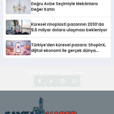
Doğru Avize Seçimiyle Mekânlara
Değer Katın
Küresel rinoplasti pazarının 2030’da
9,6 milyar dolara ulaşması bekleniyor
Türkiye’den küresel pazara: ShopinX,
dijital ekonomi ile gerçek dünya
alışverişini bir araya getirmeyi
hedefliyor
İzmir' de Haberin Doğru Adresi