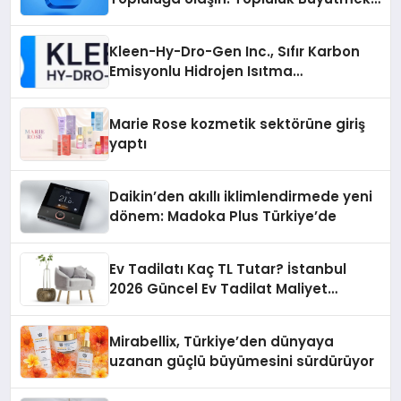
İsteyenlere Telegram Dizinleri
Kleen-Hy-Dro-Gen Inc., Sıfır Karbon
Emisyonlu Hidrojen Isıtma
Teknolojisinde ISO ve TSSA
Düzenleyici Onaylarını Aldı
Marie Rose kozmetik sektörüne giriş
yaptı
Daikin’den akıllı iklimlendirmede yeni
dönem: Madoka Plus Türkiye’de
Ev Tadilatı Kaç TL Tutar? İstanbul
2026 Güncel Ev Tadilat Maliyet
Rehberi
Mirabellix, Türkiye’den dünyaya
uzanan güçlü büyümesini sürdürüyor