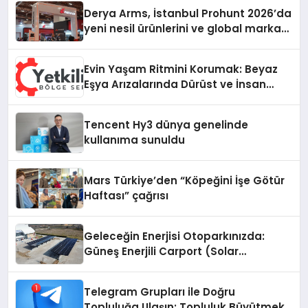
Derya Arms, İstanbul Prohunt 2026’da
yeni nesil ürünlerini ve global marka
vizyonunu sergiledi
Evin Yaşam Ritmini Korumak: Beyaz
Eşya Arızalarında Dürüst ve İnsan
Odaklı Destek
Tencent Hy3 dünya genelinde
kullanıma sunuldu
Mars Türkiye’den “Köpeğini İşe Götür
Haftası” çağrısı
Geleceğin Enerjisi Otoparkınızda:
Güneş Enerjili Carport (Solar
Otopark) Nedir?
Telegram Grupları ile Doğru
Topluluğa Ulaşın: Topluluk Büyütmek