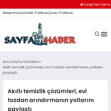
Trump’tan İran’a Müza
İletişim
Künye
Gizlilik Politikası
Çerez Politikası
ANA SAYFA
Ana Sayfa
Gündem
Akıllı temizlik çözümleri, evi tozdan arındırmanın yollarını
paylaştı
GÜNDEM
Akıllı temizlik çözümleri, evi
İZMIR HABERLERI
tozdan arındırmanın yollarını
paylaştı