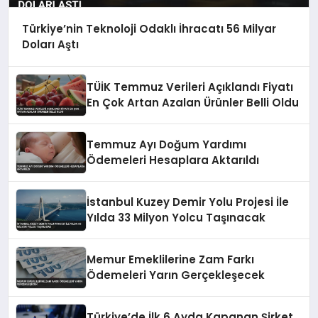
Türkiye’nin Teknoloji Odaklı İhracatı 56 Milyar
Doları Aştı
TÜİK Temmuz Verileri Açıklandı Fiyatı
En Çok Artan Azalan Ürünler Belli Oldu
Temmuz Ayı Doğum Yardımı
Ödemeleri Hesaplara Aktarıldı
İstanbul Kuzey Demir Yolu Projesi İle
Yılda 33 Milyon Yolcu Taşınacak
Memur Emeklilerine Zam Farkı
Ödemeleri Yarın Gerçekleşecek
Türkiye’de İlk 6 Ayda Kapanan Şirket