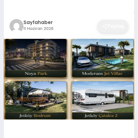
EĞITIM
Sayfahaber
Paylaş
11 Haziran 2026
EKONOMI
SAĞLIK
SPOR
YAŞAM
DIĞER