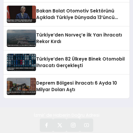
Bakan Bolat Otomotiv Sektörünü
Açıkladı Türkiye Dünyada 13’üncü
Üretim Üssü Oldu
Türkiye’den Norveç’e İlk Yarı İhracatı
Rekor Kırdı
Türkiye’den 82 Ülkeye Binek Otomobil
İhracatı Gerçekleşti
Deprem Bölgesi İhracatı 6 Ayda 10
Milyar Doları Aştı
İzmir' de Haberin Doğru Adresi