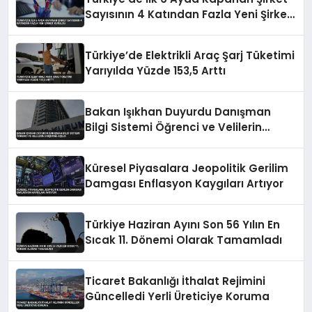
Sayısının 4 Katından Fazla Yeni Şirket
Kuruldu
Türkiye’de Elektrikli Araç Şarj Tüketimi
Yarıyılda Yüzde 153,5 Arttı
Bakan Işıkhan Duyurdu Danışman
Bilgi Sistemi Öğrenci ve Velilerin
Erişimine Açıldı
Küresel Piyasalara Jeopolitik Gerilim
Damgası Enflasyon Kaygıları Artıyor
Türkiye Haziran Ayını Son 56 Yılın En
Sıcak 11. Dönemi Olarak Tamamladı
Ticaret Bakanlığı İthalat Rejimini
Güncelledi Yerli Üreticiye Koruma