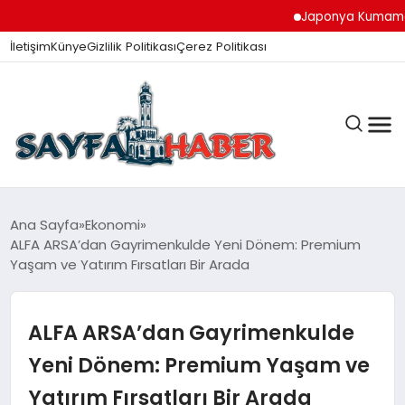
Japonya Kumamoto Depre
İletişim
Künye
Gizlilik Politikası
Çerez Politikası
ANA SAYFA
Ana Sayfa
Ekonomi
ALFA ARSA’dan Gayrimenkulde Yeni Dönem: Premium
Yaşam ve Yatırım Fırsatları Bir Arada
GÜNDEM
ALFA ARSA’dan Gayrimenkulde
İZMIR HABERLERI
Yeni Dönem: Premium Yaşam ve
Yatırım Fırsatları Bir Arada