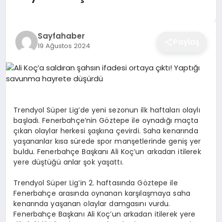
EĞITIM
Sayfahaber
Paylaş
19 Ağustos 2024
EKONOMI
SAĞLIK
Trendyol Süper Lig’de yeni sezonun ilk haftaları olaylı
SPOR
başladı. Fenerbahçe’nin Göztepe ile oynadığı maçta
çıkan olaylar herkesi şaşkına çevirdi. Saha kenarında
yaşananlar kısa sürede spor manşetlerinde geniş yer
buldu. Fenerbahçe Başkanı Ali Koç’un arkadan itilerek
YAŞAM
yere düştüğü anlar şok yaşattı.
Trendyol Süper Lig’in 2. haftasında Göztepe ile
Fenerbahçe arasında oynanan karşılaşmaya saha
DIĞER
kenarında yaşanan olaylar damgasını vurdu.
Fenerbahçe Başkanı Ali Koç’un arkadan itilerek yere