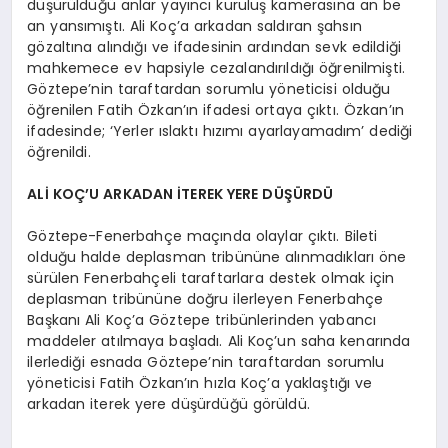
düşürüldüğü anlar yayıncı kuruluş kamerasına an be
an yansımıştı. Ali Koç’a arkadan saldıran şahsın
gözaltına alındığı ve ifadesinin ardından sevk edildiği
mahkemece ev hapsiyle cezalandırıldığı öğrenilmişti.
Göztepe’nin taraftardan sorumlu yöneticisi olduğu
öğrenilen Fatih Özkan’ın ifadesi ortaya çıktı. Özkan’ın
ifadesinde; ‘Yerler ıslaktı hızımı ayarlayamadım’ dediği
öğrenildi.
ALİ KOÇ’U ARKADAN İTEREK YERE DÜŞÜRDÜ
Göztepe-Fenerbahçe maçında olaylar çıktı. Bileti
olduğu halde deplasman tribününe alınmadıkları öne
sürülen Fenerbahçeli taraftarlara destek olmak için
deplasman tribününe doğru ilerleyen Fenerbahçe
Başkanı Ali Koç’a Göztepe tribünlerinden yabancı
maddeler atılmaya başladı. Ali Koç’un saha kenarında
ilerlediği esnada Göztepe’nin taraftardan sorumlu
yöneticisi Fatih Özkan’ın hızla Koç’a yaklaştığı ve
arkadan iterek yere düşürdüğü görüldü.