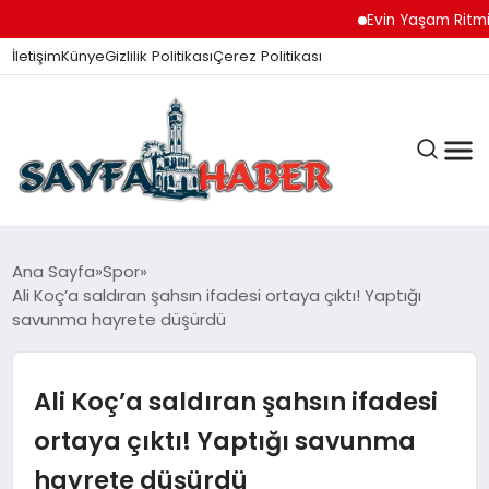
Evin Yaşam Ritmini
İletişim
Künye
Gizlilik Politikası
Çerez Politikası
ANA SAYFA
Ana Sayfa
Spor
Ali Koç’a saldıran şahsın ifadesi ortaya çıktı! Yaptığı
savunma hayrete düşürdü
GÜNDEM
Ali Koç’a saldıran şahsın ifadesi
İZMIR HABERLERI
ortaya çıktı! Yaptığı savunma
hayrete düşürdü