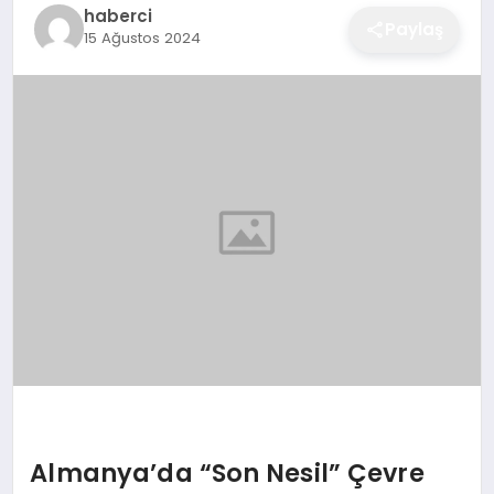
haberci
EĞITIM
Paylaş
15 Ağustos 2024
EKONOMI
SAĞLIK
SPOR
YAŞAM
DIĞER
Almanya’da “Son Nesil” Çevre