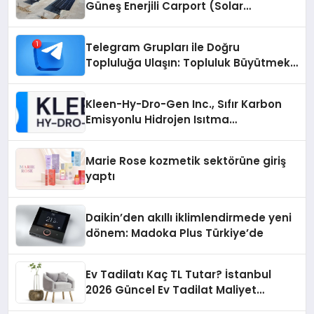
Güneş Enerjili Carport (Solar
Otopark) Nedir?
Telegram Grupları ile Doğru
Topluluğa Ulaşın: Topluluk Büyütmek
İsteyenlere Telegram Dizinleri
Kleen-Hy-Dro-Gen Inc., Sıfır Karbon
Emisyonlu Hidrojen Isıtma
Teknolojisinde ISO ve TSSA
Düzenleyici Onaylarını Aldı
Marie Rose kozmetik sektörüne giriş
yaptı
Daikin’den akıllı iklimlendirmede yeni
dönem: Madoka Plus Türkiye’de
Ev Tadilatı Kaç TL Tutar? İstanbul
2026 Güncel Ev Tadilat Maliyet
Rehberi