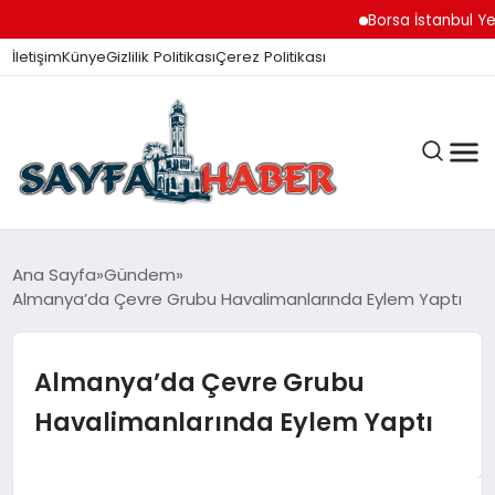
Borsa İstanbul Yeni Gü
İletişim
Künye
Gizlilik Politikası
Çerez Politikası
ANA SAYFA
Ana Sayfa
Gündem
Almanya’da Çevre Grubu Havalimanlarında Eylem Yaptı
GÜNDEM
Almanya’da Çevre Grubu
Havalimanlarında Eylem Yaptı
İZMIR HABERLERI