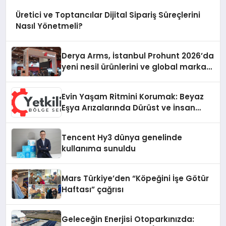
Üretici ve Toptancılar Dijital Sipariş Süreçlerini
Nasıl Yönetmeli?
Derya Arms, İstanbul Prohunt 2026’da
yeni nesil ürünlerini ve global marka
vizyonunu sergiledi
Evin Yaşam Ritmini Korumak: Beyaz
Eşya Arızalarında Dürüst ve İnsan
Odaklı Destek
Tencent Hy3 dünya genelinde
kullanıma sunuldu
Mars Türkiye’den “Köpeğini İşe Götür
Haftası” çağrısı
Geleceğin Enerjisi Otoparkınızda: