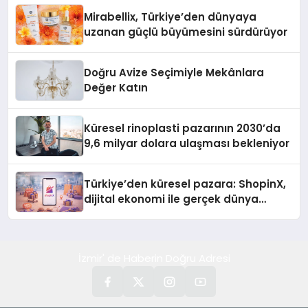
Mirabellix, Türkiye’den dünyaya
uzanan güçlü büyümesini sürdürüyor
Doğru Avize Seçimiyle Mekânlara
Değer Katın
Küresel rinoplasti pazarının 2030’da
9,6 milyar dolara ulaşması bekleniyor
Türkiye’den küresel pazara: ShopinX,
dijital ekonomi ile gerçek dünya
alışverişini bir araya getirmeyi
hedefliyor
İzmir' de Haberin Doğru Adresi