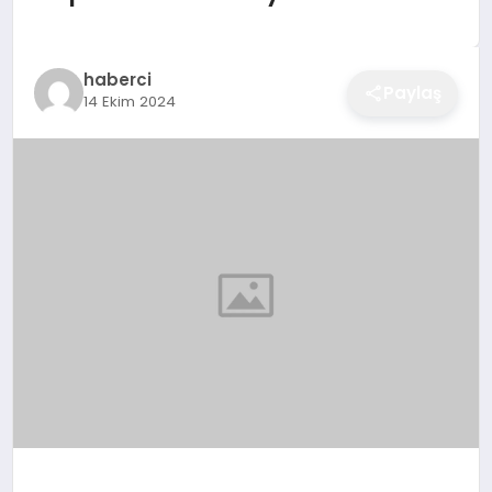
EĞITIM
haberci
Paylaş
14 Ekim 2024
EKONOMI
SAĞLIK
SPOR
YAŞAM
DIĞER