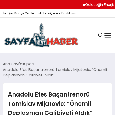
Geleceğin Enerjisi O
İletişim
Künye
Gizlilik Politikası
Çerez Politikası
ANA SAYFA
Ana Sayfa
Spor
Anadolu Efes Başantrenörü Tomislav Mijatovic: “Önemli
Deplasman Galibiyeti Aldık”
GÜNDEM
Anadolu Efes Başantrenörü
İZMIR HABERLERI
Tomislav Mijatovic: “Önemli
Deplasman Galibiyeti Aldık”