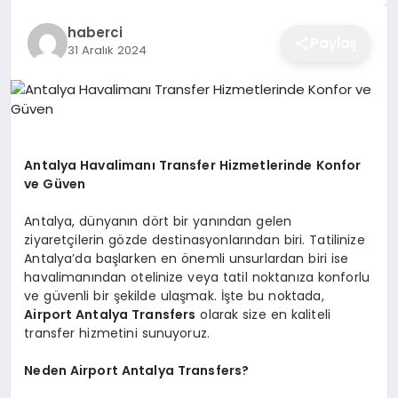
EĞITIM
haberci
Paylaş
31 Aralık 2024
EKONOMI
SAĞLIK
Antalya Havalimanı Transfer Hizmetlerinde Konfor
ve Güven
SPOR
Antalya, dünyanın dört bir yanından gelen
ziyaretçilerin gözde destinasyonlarından biri. Tatilinize
Antalya’da başlarken en önemli unsurlardan biri ise
havalimanından otelinize veya tatil noktanıza konforlu
YAŞAM
ve güvenli bir şekilde ulaşmak. İşte bu noktada,
Airport Antalya Transfers
olarak size en kaliteli
transfer hizmetini sunuyoruz.
DIĞER
Neden Airport Antalya Transfers?