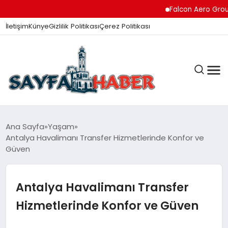
Falcon Aero Group, H
İletişim
Künye
Gizlilik Politikası
Çerez Politikası
ANA SAYFA
Ana Sayfa
Yaşam
Antalya Havalimanı Transfer Hizmetlerinde Konfor ve
Güven
GÜNDEM
Antalya Havalimanı Transfer
İZMIR HABERLERI
Hizmetlerinde Konfor ve Güven