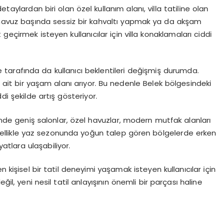
taylardan biri olan özel kullanım alanı, villa tatiline olan
de havuz başında sessiz bir kahvaltı yapmak ya da akşam
geçirmek isteyen kullanıcılar için villa konaklamaları ciddi
arafında da kullanıcı beklentileri değişmiş durumda.
ine ait bir yaşam alanı arıyor. Bu nedenle Belek bölgesindeki
di şekilde artış gösteriyor.
inde geniş salonlar, özel havuzlar, modern mutfak alanları
zellikle yaz sezonunda yoğun talep gören bölgelerde erken
atlara ulaşabiliyor.
şisel bir tatil deneyimi yaşamak isteyen kullanıcılar için
değil, yeni nesil tatil anlayışının önemli bir parçası haline