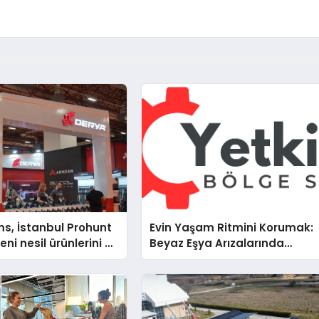
s, İstanbul Prohunt
Evin Yaşam Ritmini Korumak:
ni nesil ürünlerini ve
Beyaz Eşya Arızalarında
arka vizyonunu
Dürüst ve İnsan Odaklı Deste