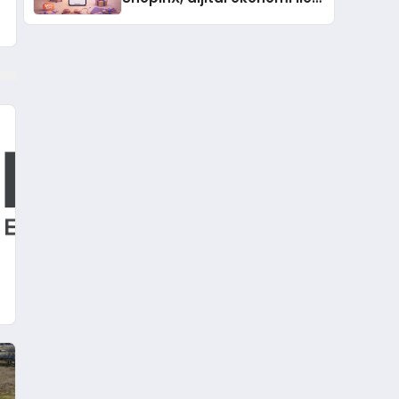
gerçek dünya alışverişini bir
araya getirmeyi hedefliyor
k