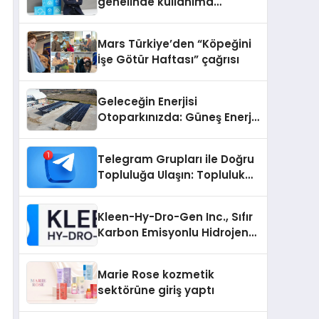
genelinde kullanıma
sunuldu
Mars Türkiye’den “Köpeğini
İşe Götür Haftası” çağrısı
Geleceğin Enerjisi
Otoparkınızda: Güneş Enerjili
Carport (Solar Otopark)
Nedir?
Telegram Grupları ile Doğru
Topluluğa Ulaşın: Topluluk
Büyütmek İsteyenlere
Telegram Dizinleri
Kleen-Hy-Dro-Gen Inc., Sıfır
Karbon Emisyonlu Hidrojen
Isıtma Teknolojisinde ISO ve
TSSA Düzenleyici Onaylarını
Marie Rose kozmetik
Aldı
sektörüne giriş yaptı