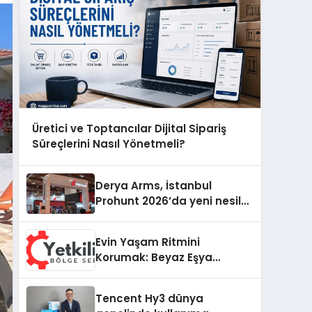
Üretici ve Toptancılar Dijital Sipariş
Süreçlerini Nasıl Yönetmeli?
Derya Arms, İstanbul
Prohunt 2026’da yeni nesil
ürünlerini ve global marka
vizyonunu sergiledi
Evin Yaşam Ritmini
Korumak: Beyaz Eşya
Arızalarında Dürüst ve İnsan
Odaklı Destek
Tencent Hy3 dünya