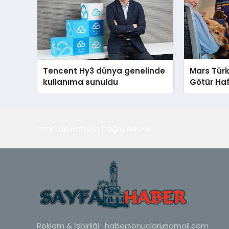
Tencent Hy3 dünya genelinde
Mars Türk
kullanıma sunuldu
Götür Haf
İzmir' de Haberin Doğru Adresi
Reklam & İşbirliği :
habersonuclari@gmail.com