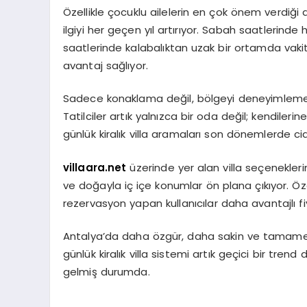
Özellikle çocuklu ailelerin en çok önem verdiği de
ilgiyi her geçen yıl artırıyor. Sabah saatlerin
saatlerinde kalabalıktan uzak bir ortamda vakit 
avantaj sağlıyor.
Sadece konaklama değil, bölgeyi deneyimleme t
Tatilciler artık yalnızca bir oda değil; kendiler
günlük kiralık villa aramaları son dönemlerde cid
villaara.net
üzerinde yer alan villa seçenekler
ve doğayla iç içe konumlar ön plana çıkıyor. Ö
rezervasyon yapan kullanıcılar daha avantajlı fiy
Antalya’da daha özgür, daha sakin ve tamamen ki
günlük kiralık villa sistemi artık geçici bir trend 
gelmiş durumda.