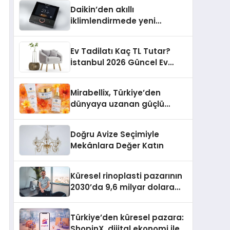
Daikin’den akıllı
iklimlendirmede yeni
dönem: Madoka Plus
Türkiye’de
Ev Tadilatı Kaç TL Tutar?
İstanbul 2026 Güncel Ev
Tadilat Maliyet Rehberi
Mirabellix, Türkiye’den
dünyaya uzanan güçlü
büyümesini sürdürüyor
Doğru Avize Seçimiyle
Mekânlara Değer Katın
Küresel rinoplasti pazarının
2030’da 9,6 milyar dolara
ulaşması bekleniyor
Türkiye’den küresel pazara:
ShopinX, dijital ekonomi ile