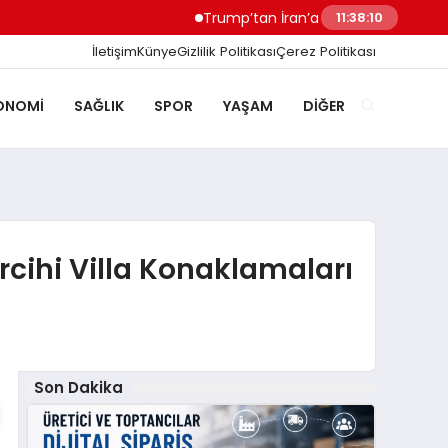
Trump’tan İran’a Müzakere Uyarısı Son Şan
11:38:11
İletişim
Künye
Gizlilik Politikası
Çerez Politikası
ONOMI
SAĞLIK
SPOR
YAŞAM
DIĞER
ercihi Villa Konaklamaları
Son Dakika