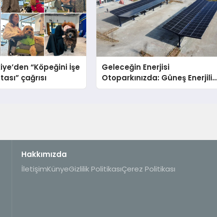
iye’den “Köpeğini İşe
Geleceğin Enerjisi
tası” çağrısı
Otoparkınızda: Güneş Enerjili
Carport (Solar Otopark)
Nedir?
Hakkımızda
İletişim
Künye
Gizlilik Politikası
Çerez Politikası