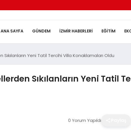
ANA SAYFA
GÜNDEM
İZMIR HABERLERI
EĞITIM
EK
 Sıkılanların Yeni Tatil Tercihi Villa Konaklamaları Oldu
lerden Sıkılanların Yeni Tatil T
0 Yorum Yapıldı
Paylaş