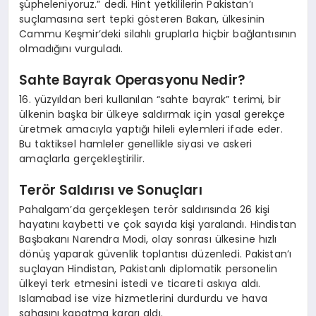
şüpheleniyoruz.” dedi. Hint yetkililerin Pakistan’ı
suçlamasına sert tepki gösteren Bakan, ülkesinin
Cammu Keşmir’deki silahlı gruplarla hiçbir bağlantısının
olmadığını vurguladı.
Sahte Bayrak Operasyonu Nedir?
16. yüzyıldan beri kullanılan “sahte bayrak” terimi, bir
ülkenin başka bir ülkeye saldırmak için yasal gerekçe
üretmek amacıyla yaptığı hileli eylemleri ifade eder.
Bu taktiksel hamleler genellikle siyasi ve askeri
amaçlarla gerçekleştirilir.
Terör Saldırısı ve Sonuçları
Pahalgam’da gerçekleşen terör saldırısında 26 kişi
hayatını kaybetti ve çok sayıda kişi yaralandı. Hindistan
Başbakanı Narendra Modi, olay sonrası ülkesine hızlı
dönüş yaparak güvenlik toplantısı düzenledi. Pakistan’ı
suçlayan Hindistan, Pakistanlı diplomatik personelin
ülkeyi terk etmesini istedi ve ticareti askıya aldı.
Islamabad ise vize hizmetlerini durdurdu ve hava
sahasını kapatma kararı aldı.