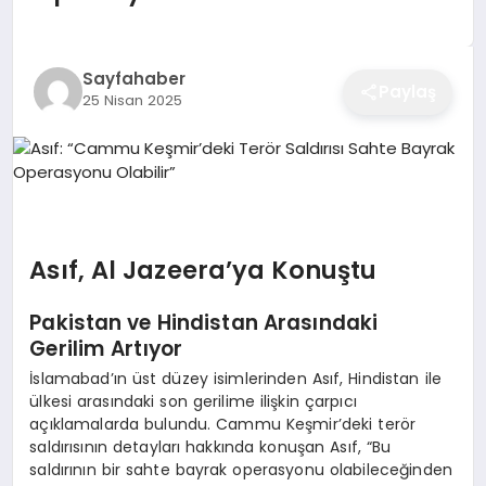
EĞITIM
Sayfahaber
Paylaş
25 Nisan 2025
EKONOMI
SAĞLIK
SPOR
Asıf, Al Jazeera’ya Konuştu
Pakistan ve Hindistan Arasındaki
YAŞAM
Gerilim Artıyor
İslamabad’ın üst düzey isimlerinden Asıf, Hindistan ile
ülkesi arasındaki son gerilime ilişkin çarpıcı
açıklamalarda bulundu. Cammu Keşmir’deki terör
DIĞER
saldırısının detayları hakkında konuşan Asıf, “Bu
saldırının bir sahte bayrak operasyonu olabileceğinden