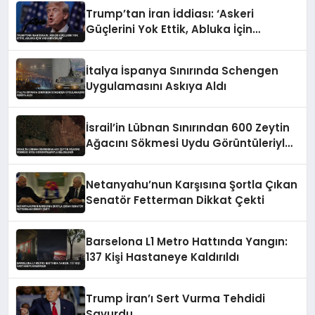
Trump’tan İran İddiası: ‘Askeri
Güçlerini Yok Ettik, Abluka İçin
Yalvarıyorlar’
İtalya İspanya Sınırında Schengen
Uygulamasını Askıya Aldı
İsrail’in Lübnan Sınırından 600 Zeytin
Ağacını Sökmesi Uydu Görüntüleriyle
Belgelendi
Netanyahu’nun Karşısına Şortla Çıkan
Senatör Fetterman Dikkat Çekti
Barselona L1 Metro Hattında Yangın:
137 Kişi Hastaneye Kaldırıldı
Trump İran’ı Sert Vurma Tehdidi
Savurdu