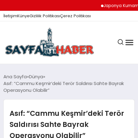
Japonya Kumamoto Dep
İletişim
Künye
Gizlilik Politikası
Çerez Politikası
ANA SAYFA
Ana Sayfa
Dünya
Asıf: “Cammu Keşmir’deki Terör Saldırısı Sahte Bayrak
Operasyonu Olabilir”
GÜNDEM
Asıf: “Cammu Keşmir’deki Terör
İZMIR HABERLERI
Saldırısı Sahte Bayrak
Operasyonu Olabilir”