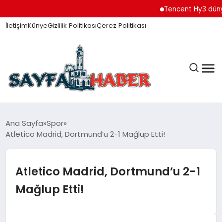
Tencent Hy3 dünya 
İletişim
Künye
Gizlilik Politikası
Çerez Politikası
ANA SAYFA
Ana Sayfa
Spor
Atletico Madrid, Dortmund’u 2-1 Mağlup Etti!
GÜNDEM
Atletico Madrid, Dortmund’u 2-1
Mağlup Etti!
İZMIR HABERLERI