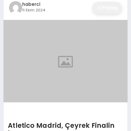
haberci
EĞITIM
Paylaş
11 Ekim 2024
EKONOMI
SAĞLIK
SPOR
YAŞAM
DIĞER
Atletico Madrid, Çeyrek Finalin