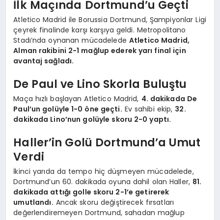
İlk Maçında Dortmund’u Geçti
Atletico Madrid ile Borussia Dortmund, Şampiyonlar Ligi
çeyrek finalinde karşı karşıya geldi. Metropolitano
Stadı’nda oynanan mücadelede
Atletico Madrid,
Alman rakibini 2-1 mağlup ederek yarı final için
avantaj sağladı.
De Paul ve Lino Skorla Buluştu
Maça hızlı başlayan Atletico Madrid,
4. dakikada De
Paul’un golüyle 1-0 öne geçti.
Ev sahibi ekip,
32.
dakikada Lino’nun golüyle skoru 2-0 yaptı.
Haller’in Golü Dortmund’a Umut
Verdi
İkinci yarıda da tempo hiç düşmeyen mücadelede,
Dortmund’un 60. dakikada oyuna dahil olan Haller,
81.
dakikada attığı golle skoru 2-1’e getirerek
umutlandı.
Ancak skoru değiştirecek fırsatları
değerlendiremeyen Dortmund, sahadan mağlup