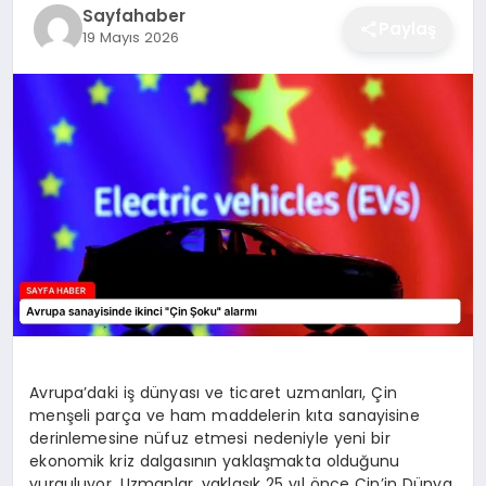
Sayfahaber
EĞITIM
Paylaş
19 Mayıs 2026
EKONOMI
SAĞLIK
SPOR
YAŞAM
Avrupa’daki iş dünyası ve ticaret uzmanları, Çin
menşeli parça ve ham maddelerin kıta sanayisine
DIĞER
derinlemesine nüfuz etmesi nedeniyle yeni bir
ekonomik kriz dalgasının yaklaşmakta olduğunu
vurguluyor. Uzmanlar, yaklaşık 25 yıl önce Çin’in Dünya