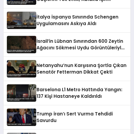
Yalvarıyorlar’
İtalya İspanya Sınırında Schengen
Uygulamasını Askıya Aldı
İsrail’in Lübnan Sınırından 600 Zeytin
Ağacını Sökmesi Uydu Görüntüleriyle
Belgelendi
Netanyahu’nun Karşısına Şortla Çıkan
Senatör Fetterman Dikkat Çekti
Barselona L1 Metro Hattında Yangın:
137 Kişi Hastaneye Kaldırıldı
Trump İran’ı Sert Vurma Tehdidi
Savurdu