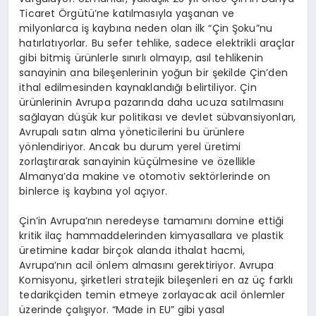
Ticaret Örgütü’ne katılmasıyla yaşanan ve
milyonlarca iş kaybına neden olan ilk “Çin Şoku”nu
hatırlatıyorlar. Bu sefer tehlike, sadece elektrikli araçlar
gibi bitmiş ürünlerle sınırlı olmayıp, asıl tehlikenin
sanayinin ana bileşenlerinin yoğun bir şekilde Çin’den
ithal edilmesinden kaynaklandığı belirtiliyor. Çin
ürünlerinin Avrupa pazarında daha ucuza satılmasını
sağlayan düşük kur politikası ve devlet sübvansiyonları,
Avrupalı satın alma yöneticilerini bu ürünlere
yönlendiriyor. Ancak bu durum yerel üretimi
zorlaştırarak sanayinin küçülmesine ve özellikle
Almanya’da makine ve otomotiv sektörlerinde on
binlerce iş kaybına yol açıyor.
Çin’in Avrupa’nın neredeyse tamamını domine ettiği
kritik ilaç hammaddelerinden kimyasallara ve plastik
üretimine kadar birçok alanda ithalat hacmi,
Avrupa’nın acil önlem almasını gerektiriyor. Avrupa
Komisyonu, şirketleri stratejik bileşenleri en az üç farklı
tedarikçiden temin etmeye zorlayacak acil önlemler
üzerinde çalışıyor. “Made in EU” gibi yasal