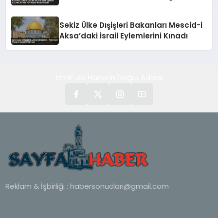
Hedefimizdir
Sekiz Ülke Dışişleri Bakanları Mescid-i
Aksa’daki İsrail Eylemlerini Kınadı
İzmir' de Haberin Doğru Adresi
Reklam & İşbirliği :
habersonuclari@gmail.com