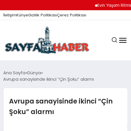
Evin Yaşam Ritmini Kor
İletişim
Künye
Gizlilik Politikası
Çerez Politikası
ANA SAYFA
Ana Sayfa
Dünya
Avrupa sanayisinde ikinci “Çin Şoku” alarmı
GÜNDEM
Avrupa sanayisinde ikinci “Çin
Şoku” alarmı
İZMIR HABERLERI