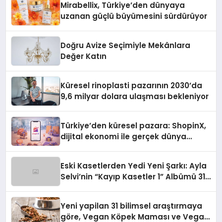
Mirabellix, Türkiye’den dünyaya
uzanan güçlü büyümesini sürdürüyor
Doğru Avize Seçimiyle Mekânlara
Değer Katın
Küresel rinoplasti pazarının 2030’da
9,6 milyar dolara ulaşması bekleniyor
Türkiye’den küresel pazara: ShopinX,
dijital ekonomi ile gerçek dünya
alışverişini bir araya getirmeyi
hedefliyor
Eski Kasetlerden Yedi Yeni Şarkı: Ayla
Selvi’nin “Kayıp Kasetler 1” Albümü 31
Temmuz’da Çıktı
Yeni yapilan 31 bilimsel araştırmaya
göre, Vegan Köpek Maması ve Vegan