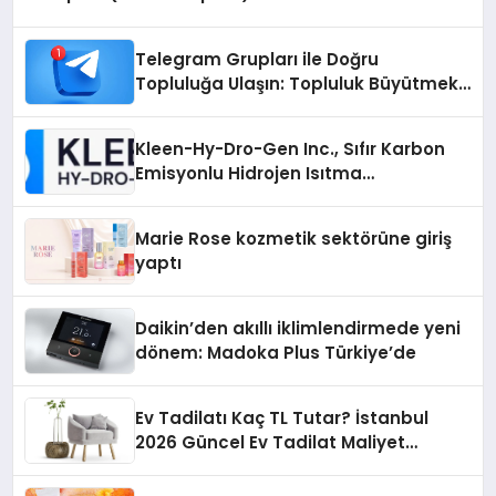
Telegram Grupları ile Doğru
Topluluğa Ulaşın: Topluluk Büyütmek
İsteyenlere Telegram Dizinleri
Kleen-Hy-Dro-Gen Inc., Sıfır Karbon
Emisyonlu Hidrojen Isıtma
Teknolojisinde ISO ve TSSA
Düzenleyici Onaylarını Aldı
Marie Rose kozmetik sektörüne giriş
yaptı
Daikin’den akıllı iklimlendirmede yeni
dönem: Madoka Plus Türkiye’de
Ev Tadilatı Kaç TL Tutar? İstanbul
2026 Güncel Ev Tadilat Maliyet
Rehberi