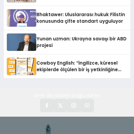
Kedi Mamasının İyi Sindirildiğini
Ortaya Koydu
Bhaktawer: Uluslararası hukuk Filistin
konusunda çifte standart uyguluyor
Yunan uzman: Ukrayna savaşı bir ABD
projesi
Cowboy English: “İngilizce, küresel
ekiplerde ölçülen bir iş yetkinliğine
dönüşüyor”
İzmir' de Haberin Doğru Adresi