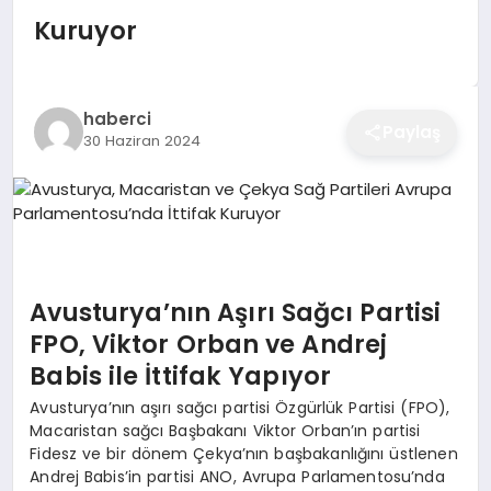
EĞITIM
Kuruyor
EKONOMI
haberci
Paylaş
30 Haziran 2024
SAĞLIK
SPOR
Avusturya’nın Aşırı Sağcı Partisi
FPO, Viktor Orban ve Andrej
YAŞAM
Babis ile İttifak Yapıyor
Avusturya’nın aşırı sağcı partisi Özgürlük Partisi (FPO),
DIĞER
Macaristan sağcı Başbakanı Viktor Orban’ın partisi
Fidesz ve bir dönem Çekya’nın başbakanlığını üstlenen
Andrej Babis’in partisi ANO, Avrupa Parlamentosu’nda