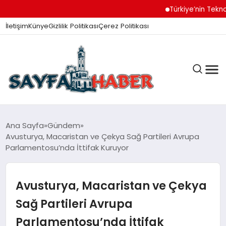
Türkiye’nin Teknoloji 
İletişim
Künye
Gizlilik Politikası
Çerez Politikası
ANA SAYFA
Ana Sayfa
Gündem
Avusturya, Macaristan ve Çekya Sağ Partileri Avrupa
Parlamentosu’nda İttifak Kuruyor
GÜNDEM
Avusturya, Macaristan ve Çekya
İZMIR HABERLERI
Sağ Partileri Avrupa
Parlamentosu’nda İttifak