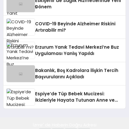
Eskişehir’de Sağlık Hizmetlerinde Yeni
Dönem
COVID-19 Beyinde Alzheimer Riskini
Artırabilir mi?
Erzurum Yanık Tedavi Merkezi’ne Buz
Uygulaması Yanlış Yapıldı
Bakanlık, Boş Kadrolara İlişkin Tercih
Başvurularını Açıkladı
Espiye’de Tüp Bebek Mucizesi:
İkizleriyle Hayata Tutunan Anne ve
Bebek
İzmir' de Haberin Doğru Adresi