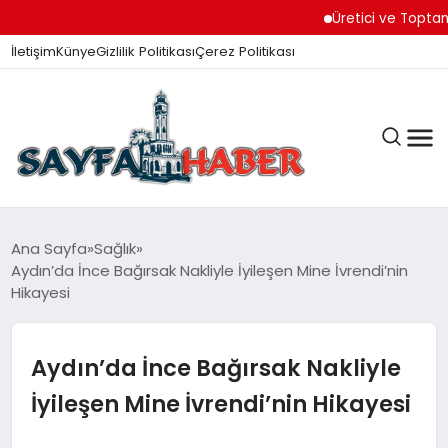
Üretici ve Toptancılar
İletişim
Künye
Gizlilik Politikası
Çerez Politikası
ANA SAYFA
Ana Sayfa
Sağlık
Aydın’da İnce Bağırsak Nakliyle İyileşen Mine İvrendi’nin
Hikayesi
GÜNDEM
Aydın’da İnce Bağırsak Nakliyle
İZMIR HABERLERI
İyileşen Mine İvrendi’nin Hikayesi