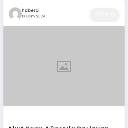
EĞITIM
haberci
Paylaş
13 Ekim 2024
EKONOMI
SAĞLIK
SPOR
YAŞAM
DIĞER