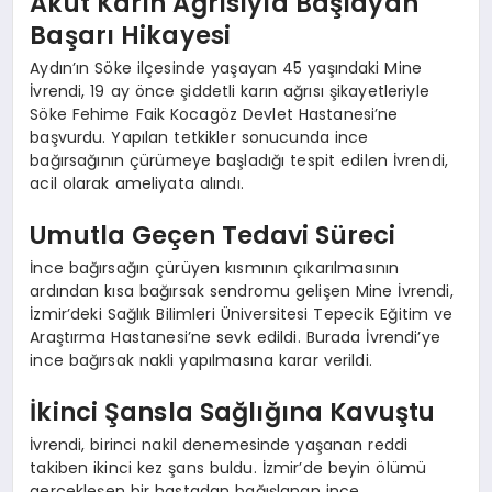
Akut Karın Ağrısıyla Başlayan
Başarı Hikayesi
Aydın’ın Söke ilçesinde yaşayan 45 yaşındaki Mine
İvrendi, 19 ay önce şiddetli karın ağrısı şikayetleriyle
Söke Fehime Faik Kocagöz Devlet Hastanesi’ne
başvurdu. Yapılan tetkikler sonucunda ince
bağırsağının çürümeye başladığı tespit edilen İvrendi,
acil olarak ameliyata alındı.
Umutla Geçen Tedavi Süreci
İnce bağırsağın çürüyen kısmının çıkarılmasının
ardından kısa bağırsak sendromu gelişen Mine İvrendi,
İzmir’deki Sağlık Bilimleri Üniversitesi Tepecik Eğitim ve
Araştırma Hastanesi’ne sevk edildi. Burada İvrendi’ye
ince bağırsak nakli yapılmasına karar verildi.
İkinci Şansla Sağlığına Kavuştu
İvrendi, birinci nakil denemesinde yaşanan reddi
takiben ikinci kez şans buldu. İzmir’de beyin ölümü
gerçekleşen bir hastadan bağışlanan ince