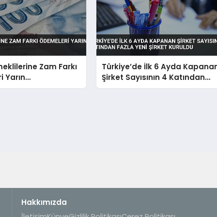
klilerine Zam Farkı
Türkiye’de İlk 6 Ayda Kapana
i Yarın
Şirket Sayısının 4 Katından
şecek
Fazla Yeni Şirket Kuruldu
Hakkımızda
İletişim
Künye
Gizlilik Politikası
Çerez Politikası