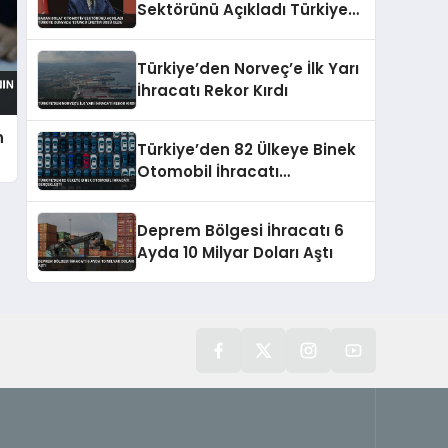
Sektörünü Açıkladı Türkiye
Dünyada 13’üncü Üretim
Üssü Oldu
Türkiye’den Norveç’e İlk Yarı
İhracatı Rekor Kırdı
n
Türkiye’den 82 Ülkeye Binek
Otomobil İhracatı
Gerçekleşti
Deprem Bölgesi İhracatı 6
Ayda 10 Milyar Doları Aştı