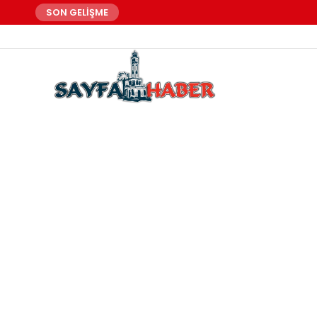
SON GELİŞME