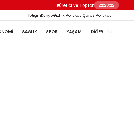
Üretici ve Toptancılar Dijital Sipariş Süreç
22:23:23
İletişim
Künye
Gizlilik Politikası
Çerez Politikası
ONOMI
SAĞLIK
SPOR
YAŞAM
DIĞER