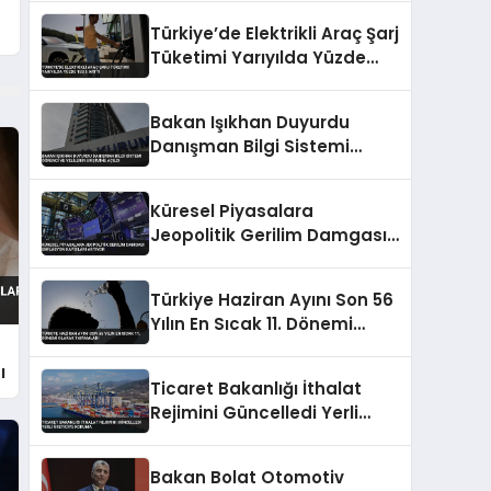
Kuruldu
Türkiye’de Elektrikli Araç Şarj
Tüketimi Yarıyılda Yüzde
153,5 Arttı
Bakan Işıkhan Duyurdu
Danışman Bilgi Sistemi
Öğrenci ve Velilerin Erişimine
Açıldı
Küresel Piyasalara
Jeopolitik Gerilim Damgası
Enflasyon Kaygıları Artıyor
Türkiye Haziran Ayını Son 56
Yılın En Sıcak 11. Dönemi
Olarak Tamamladı
ı
Ticaret Bakanlığı İthalat
Rejimini Güncelledi Yerli
Üreticiye Koruma
Bakan Bolat Otomotiv