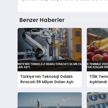
Benzer Haberler
Türkiye’nin Teknoloji Odaklı
TÜİK Temm
İhracatı 56 Milyar Doları Aştı
Açıklandı
Azalan Ür