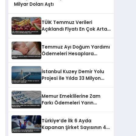
Milyar Doları Aştı
TÜİK Temmuz Verileri
Açıklandı Fiyatı En Çok Artan
Azalan Ürünler Belli Oldu
Temmuz Ayı Doğum Yardımı
Ödemeleri Hesaplara
Aktarıldı
İstanbul Kuzey Demir Yolu
Projesi İle Yılda 33 Milyon
Yolcu Taşınacak
Memur Emeklilerine Zam
Farkı Ödemeleri Yarın
Gerçekleşecek
Türkiye’de İlk 6 Ayda
Kapanan Şirket Sayısının 4
Katından Fazla Yeni Şirket