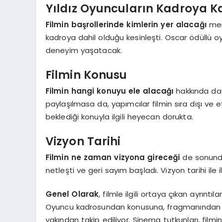
Yıldız Oyuncuların Kadroya K
Filmin başrollerinde kimlerin yer alacağı
mera
kadroya dahil olduğu kesinleşti. Oscar ödüllü o
deneyim yaşatacak.
Filmin Konusu
Filmin hangi konuyu ele alacağı
hakkında da i
paylaşılmasa da, yapımcılar filmin sıra dışı ve etki
beklediği konuyla ilgili heyecan dorukta.
Vizyon Tarihi
Filmin ne zaman vizyona gireceği
de sonunda
netleşti ve geri sayım başladı. Vizyon tarihi ile i
Genel Olarak
, filmle ilgili ortaya çıkan ayr
Oyuncu kadrosundan konusuna, fragmanından vi
yakından takip ediliyor. Sinema tutkunları, filmin ç