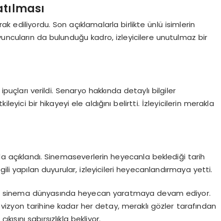
atılması
k ediliyordu. Son açıklamalarla birlikte ünlü isimlerin
yuncuların da bulunduğu kadro, izleyicilere unutulmaz bir
puçları verildi. Senaryo hakkında detaylı bilgiler
leyici bir hikayeyi ele aldığını belirtti. İzleyicilerin merakla
 açıklandı. Sinemaseverlerin heyecanla beklediği tarih
lgili yapılan duyurular, izleyicileri heyecanlandırmaya yetti.
ıntılar sinema dünyasında heyecan yaratmaya devam ediyor.
zyon tarihine kadar her detay, meraklı gözler tarafından
ıkışını sabırsızlıkla bekliyor.