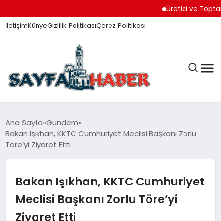
Üretici ve Toptancılar 
İletişim
Künye
Gizlilik Politikası
Çerez Politikası
ANA SAYFA
Ana Sayfa
Gündem
Bakan Işıkhan, KKTC Cumhuriyet Meclisi Başkanı Zorlu
Töre’yi Ziyaret Etti
GÜNDEM
Bakan Işıkhan, KKTC Cumhuriyet
İZMIR HABERLERI
Meclisi Başkanı Zorlu Töre’yi
Ziyaret Etti