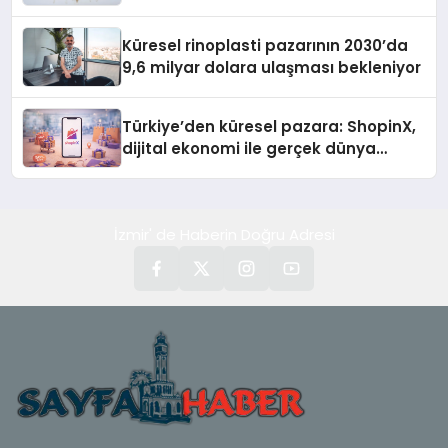
Küresel rinoplasti pazarının 2030’da
9,6 milyar dolara ulaşması bekleniyor
Türkiye’den küresel pazara: ShopinX,
dijital ekonomi ile gerçek dünya
alışverişini bir araya getirmeyi
hedefliyor
İzmir' de Haberin Doğru Adresi