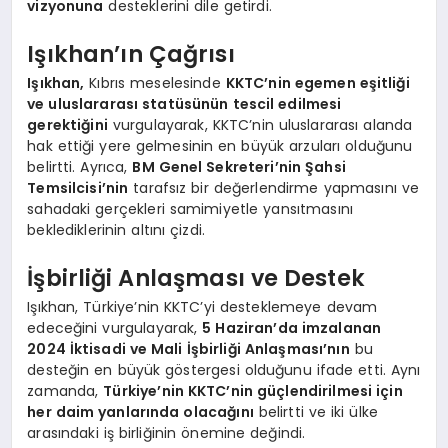
vizyonuna
desteklerini dile getirdi.
Işıkhan’ın Çağrısı
Işıkhan,
Kıbrıs meselesinde
KKTC’nin egemen eşitliği
ve uluslararası statüsünün tescil edilmesi
gerektiğini
vurgulayarak, KKTC’nin uluslararası alanda
hak ettiği yere gelmesinin en büyük arzuları olduğunu
belirtti. Ayrıca,
BM Genel Sekreteri’nin Şahsi
Temsilcisi’nin
tarafsız bir değerlendirme yapmasını ve
sahadaki gerçekleri samimiyetle yansıtmasını
beklediklerinin altını çizdi.
İşbirliği Anlaşması ve Destek
Işıkhan, Türkiye’nin KKTC’yi desteklemeye devam
edeceğini vurgulayarak,
5 Haziran’da imzalanan
2024 İktisadi ve Mali İşbirliği Anlaşması’nın
bu
desteğin en büyük göstergesi olduğunu ifade etti. Aynı
zamanda,
Türkiye’nin KKTC’nin güçlendirilmesi için
her daim yanlarında olacağını
belirtti ve iki ülke
arasındaki iş birliğinin önemine değindi.