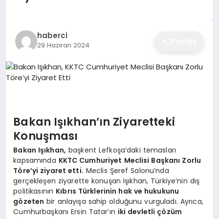
EĞITIM
haberci
Paylaş
29 Haziran 2024
EKONOMI
SAĞLIK
SPOR
Bakan Işıkhan’ın Ziyaretteki
Konuşması
Bakan Işıkhan,
başkent Lefkoşa’daki temasları
YAŞAM
kapsamında
KKTC Cumhuriyet Meclisi Başkanı Zorlu
Töre’yi ziyaret etti.
Meclis Şeref Salonu’nda
gerçekleşen ziyarette konuşan Işıkhan, Türkiye’nin dış
politikasının
Kıbrıs Türklerinin hak ve hukukunu
DIĞER
gözeten
bir anlayışa sahip olduğunu vurguladı. Ayrıca,
Cumhurbaşkanı Ersin Tatar’ın
iki devletli çözüm