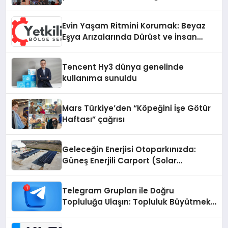
vizyonunu sergiledi
Evin Yaşam Ritmini Korumak: Beyaz
Eşya Arızalarında Dürüst ve İnsan
Odaklı Destek
Tencent Hy3 dünya genelinde
kullanıma sunuldu
Mars Türkiye’den “Köpeğini İşe Götür
Haftası” çağrısı
Geleceğin Enerjisi Otoparkınızda:
Güneş Enerjili Carport (Solar
Otopark) Nedir?
Telegram Grupları ile Doğru
Topluluğa Ulaşın: Topluluk Büyütmek
İsteyenlere Telegram Dizinleri