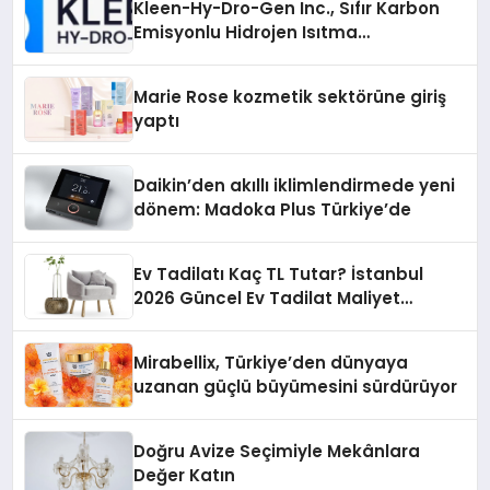
Kleen-Hy-Dro-Gen Inc., Sıfır Karbon
Emisyonlu Hidrojen Isıtma
Teknolojisinde ISO ve TSSA
Düzenleyici Onaylarını Aldı
Marie Rose kozmetik sektörüne giriş
yaptı
Daikin’den akıllı iklimlendirmede yeni
dönem: Madoka Plus Türkiye’de
Ev Tadilatı Kaç TL Tutar? İstanbul
2026 Güncel Ev Tadilat Maliyet
Rehberi
Mirabellix, Türkiye’den dünyaya
uzanan güçlü büyümesini sürdürüyor
Doğru Avize Seçimiyle Mekânlara
Değer Katın