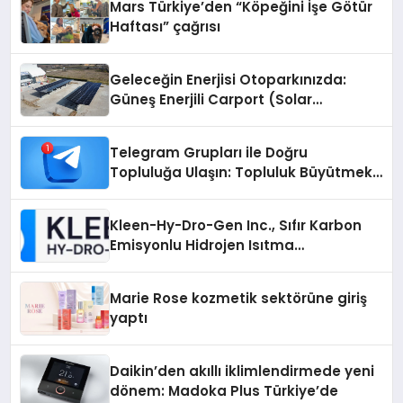
Mars Türkiye’den “Köpeğini İşe Götür
Haftası” çağrısı
Geleceğin Enerjisi Otoparkınızda:
Güneş Enerjili Carport (Solar
Otopark) Nedir?
Telegram Grupları ile Doğru
Topluluğa Ulaşın: Topluluk Büyütmek
İsteyenlere Telegram Dizinleri
Kleen-Hy-Dro-Gen Inc., Sıfır Karbon
Emisyonlu Hidrojen Isıtma
Teknolojisinde ISO ve TSSA
Düzenleyici Onaylarını Aldı
Marie Rose kozmetik sektörüne giriş
yaptı
Daikin’den akıllı iklimlendirmede yeni
dönem: Madoka Plus Türkiye’de