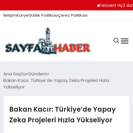
Tencent Hy3 dünya ge
İletişim
Künye
Gizlilik Politikası
Çerez Politikası
ANA SAYFA
Ana Sayfa
Gündem
Bakan Kacır: Türkiye’de Yapay Zeka Projeleri Hızla
Yükseliyor
GÜNDEM
Bakan Kacır: Türkiye’de Yapay
İZMIR HABERLERI
Zeka Projeleri Hızla Yükseliyor