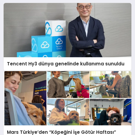
Tencent Hy3 dünya genelinde kullanıma sunuldu
Mars Türkiye’den “Köpeğini İşe Götür Haftası”