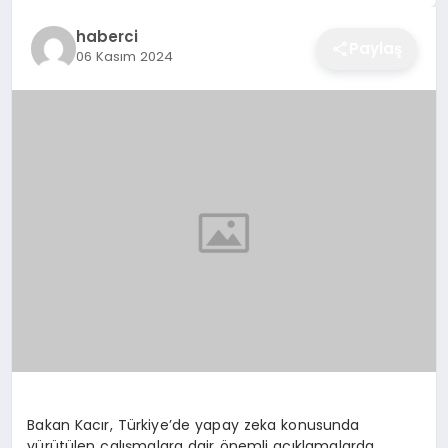
EĞITIM
haberci
Paylaş
06 Kasım 2024
EKONOMI
SAĞLIK
SPOR
YAŞAM
DIĞER
Bakan Kacır, Türkiye’de yapay zeka konusunda
yürütülen çalışmalara dair önemli açıklamalarda