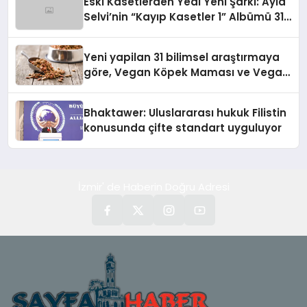
Eski Kasetlerden Yedi Yeni Şarkı: Ayla
Selvi’nin “Kayıp Kasetler 1” Albümü 31
Temmuz’da Çıktı
Yeni yapilan 31 bilimsel araştırmaya
göre, Vegan Köpek Maması ve Vegan
Kedi Mamasının İyi Sindirildiğini
Ortaya Koydu
Bhaktawer: Uluslararası hukuk Filistin
konusunda çifte standart uyguluyor
İzmir' de Haberin Doğru Adresi