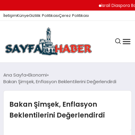
İsrail Diaspora Bakanı
İletişim
Künye
Gizlilik Politikası
Çerez Politikası
ANA SAYFA
Ana Sayfa
Ekonomi
Bakan Şimşek, Enflasyon Beklentilerini Değerlendirdi
GÜNDEM
Bakan Şimşek, Enflasyon
Beklentilerini Değerlendirdi
İZMIR HABERLERI