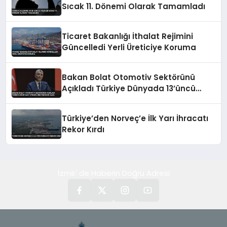
Sıcak 11. Dönemi Olarak Tamamladı
Ticaret Bakanlığı İthalat Rejimini
Güncelledi Yerli Üreticiye Koruma
Bakan Bolat Otomotiv Sektörünü
Açıkladı Türkiye Dünyada 13’üncü
Üretim Üssü Oldu
Türkiye’den Norveç’e İlk Yarı İhracatı
Rekor Kırdı
İzmir' de Haberin Doğru Adresi