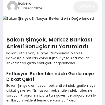
haberci
EĞITIM
Paylaş
15 Haziran 2024
EKONOMI
Bakan Şimşek, Merkez Bankası
SAĞLIK
Anketi Sonuçlarını Yorumladı
Bakan Lütfi Elvan, Türkiye Cumhuriyet Merkez
SPOR
Bankası’nın haziran ayına ilişkin Piyasa Katılımcıları
Anketi’nden çıkan sonuçları değerlendirdi.
Enflasyon Beklentilerindeki Gerilemeye
YAŞAM
Dikkat Çekti
Bakan Şimşek, enflasyon beklentilerindeki gerilemeye
dikkat çekerek, “Enflasyon beklentilerindeki iyileşme
DIĞER
sürüyor. Programımızla artan güven ve öngörülebilirlik
enflasyon beklentilerine de yansıyor” dedi.