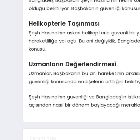
Bangladeş Başbakanı Şeyh Hasina’nın resmi kon
olduğu belirtiliyor. Başbakanın güvenliği konus
Helikopterle Taşınması
Şeyh Hasina’nın askeri helikopterle güvenli bir 
hareketliliğe yol açtı. Bu ani değişiklik, Banglad
konusu.
Uzmanların Değerlendirmesi
Uzmanlar, Başbakanın bu ani hareketinin arkasınd
güvenliği konusunda endişelerin arttığını belirti
Şeyh Hasina’nın güvenliği ve Bangladeş’in istikra
açısından nasıl bir dönem başlayacağı merakl
Yorum Yap