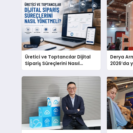
Üretici ve Toptancılar Dijital
Derya Arm
Sipariş Süreçlerini Nasıl
2026’da ye
Yönetmeli?
global m
sergiledi