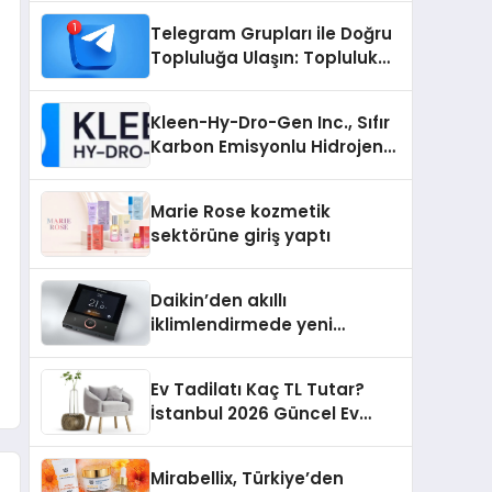
Nedir?
Telegram Grupları ile Doğru
Topluluğa Ulaşın: Topluluk
Büyütmek İsteyenlere
Telegram Dizinleri
Kleen-Hy-Dro-Gen Inc., Sıfır
Karbon Emisyonlu Hidrojen
Isıtma Teknolojisinde ISO ve
TSSA Düzenleyici Onaylarını
Marie Rose kozmetik
Aldı
sektörüne giriş yaptı
Daikin’den akıllı
iklimlendirmede yeni
dönem: Madoka Plus
Türkiye’de
Ev Tadilatı Kaç TL Tutar?
İstanbul 2026 Güncel Ev
Tadilat Maliyet Rehberi
Mirabellix, Türkiye’den