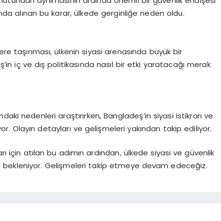
utundan ayrılmasının ardında önemli bir güvenlik endişesi
unda alınan bu karar, ülkede gerginliğe neden oldu.
yere taşınması, ülkenin siyasi arenasında büyük bir
eş’in iç ve dış politikasında nasıl bir etki yaratacağı merak
aki nedenleri araştırırken, Bangladeş’in siyasi istikrarı ve
yor. Olayın detayları ve gelişmeleri yakından takip ediliyor.
rı için atılan bu adımın ardından, ülkede siyasi ve güvenlik
a bekleniyor. Gelişmeleri takip etmeye devam edeceğiz.