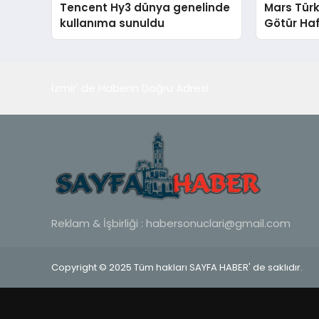
Tencent Hy3 dünya genelinde
Mars Türk
kullanıma sunuldu
Götür Haf
İzmir' de Haberin Doğru Adresi
Reklam & İşbirliği :
habersonuclari@gmail.com
Copyright © 2025 Tüm hakları SAYFA HABER' de saklıdır.