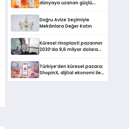
dünyaya uzanan güçlü
büyümesini sürdürüyor
Doğru Avize Seçimiyle
Mekânlara Değer Katın
Küresel rinoplasti pazarının
2030’da 9,6 milyar dolara
ulaşması bekleniyor
Türkiye’den küresel pazara:
ShopinX, dijital ekonomi ile
gerçek dünya alışverişini bir
araya getirmeyi hedefliyor