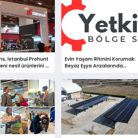
s, İstanbul Prohunt
Evin Yaşam Ritmini Korumak:
ni nesil ürünlerini ve
Beyaz Eşya Arızalarında
arka vizyonunu
Dürüst ve İnsan Odaklı Deste