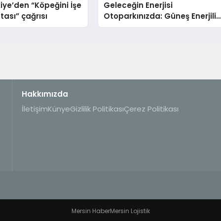
iye’den “Köpeğini İşe
Geleceğin Enerjisi
tası” çağrısı
Otoparkınızda: Güneş Enerjili
Carport (Solar Otopark)
Nedir?
Hakkımızda
İletişim
Künye
Gizlilik Politikası
Çerez Politikası
Mersin Haber
Mersin Lojistik