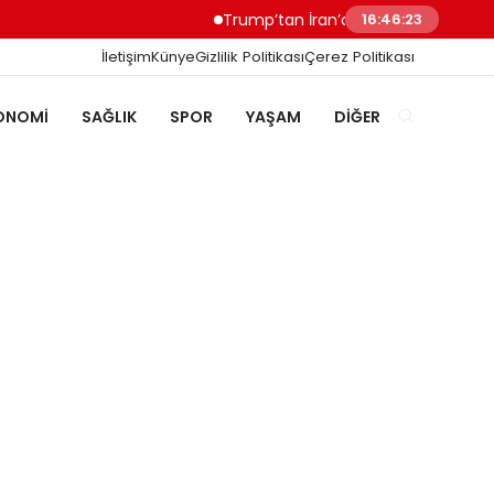
Trump’tan İran’a Müzakere Uyarısı Son Şa
16:46:24
İletişim
Künye
Gizlilik Politikası
Çerez Politikası
ONOMI
SAĞLIK
SPOR
YAŞAM
DIĞER