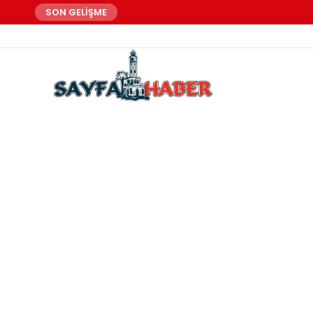
SON GELİŞME