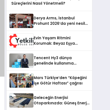
Süreçlerini Nasıl Yönetmeli?
Derya Arms, İstanbul
Prohunt 2026’da yeni nesil
ürünlerini ve global marka
vizyonunu sergiledi
Evin Yaşam Ritmini
Korumak: Beyaz Eşya
Arızalarında Dürüst ve İnsan
Odaklı Destek
Tencent Hy3 dünya
genelinde kullanıma
sunuldu
Mars Türkiye’den “Köpeğini
İşe Götür Haftası” çağrısı
Geleceğin Enerjisi
Otoparkınızda: Güneş Enerjili
Carport (Solar Otopark)