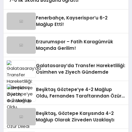
7-0’lık Skorla Bozguna Uğrattı
Fenerbahçe, Kayserispor’u 6-2
Mağlup Etti!
Erzurumspor – Fatih Karagümrük
Maçında Gerilim!
Galatasaray’da Transfer Hareketliliği:
Osimhen ve Ziyech Gündemde
Beşiktaş Göztepe’ye 4-2 Mağlup
Oldu, Fernandes Taraftarından Özür
Diledi
Beşiktaş, Göztepe Karşısında 4-2
Mağlup Olarak Zirveden Uzaklaştı