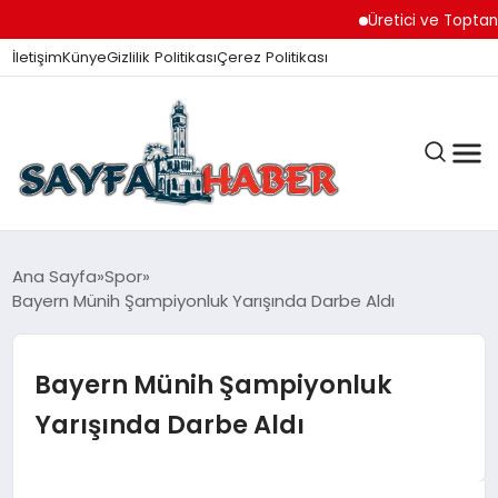
Üretici ve Toptancıla
İletişim
Künye
Gizlilik Politikası
Çerez Politikası
ANA SAYFA
Ana Sayfa
Spor
Bayern Münih Şampiyonluk Yarışında Darbe Aldı
GÜNDEM
Bayern Münih Şampiyonluk
Yarışında Darbe Aldı
İZMIR HABERLERI