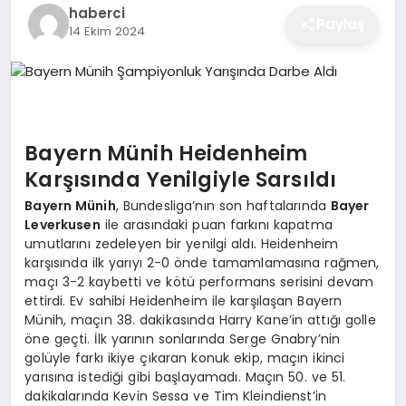
haberci
EĞITIM
Paylaş
14 Ekim 2024
EKONOMI
Bayern Münih Heidenheim
SAĞLIK
Karşısında Yenilgiyle Sarsıldı
Bayern Münih
, Bundesliga’nın son haftalarında
Bayer
SPOR
Leverkusen
ile arasındaki puan farkını kapatma
umutlarını zedeleyen bir yenilgi aldı. Heidenheim
karşısında ilk yarıyı 2-0 önde tamamlamasına rağmen,
maçı 3-2 kaybetti ve kötü performans serisini devam
YAŞAM
ettirdi. Ev sahibi Heidenheim ile karşılaşan Bayern
Münih, maçın 38. dakikasında Harry Kane’in attığı golle
öne geçti. İlk yarının sonlarında Serge Gnabry’nin
DIĞER
golüyle farkı ikiye çıkaran konuk ekip, maçın ikinci
yarısına istediği gibi başlayamadı. Maçın 50. ve 51.
dakikalarında Kevin Sessa ve Tim Kleindienst’in