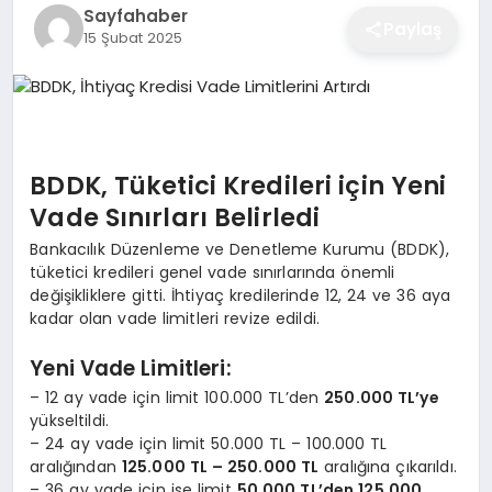
Sayfahaber
EĞITIM
Paylaş
15 Şubat 2025
EKONOMI
BDDK, Tüketici Kredileri için Yeni
SAĞLIK
Vade Sınırları Belirledi
Bankacılık Düzenleme ve Denetleme Kurumu (BDDK),
SPOR
tüketici kredileri genel vade sınırlarında önemli
değişikliklere gitti. İhtiyaç kredilerinde 12, 24 ve 36 aya
kadar olan vade limitleri revize edildi.
YAŞAM
Yeni Vade Limitleri:
– 12 ay vade için limit 100.000 TL’den
250.000 TL’ye
yükseltildi.
DIĞER
– 24 ay vade için limit 50.000 TL – 100.000 TL
aralığından
125.000 TL – 250.000 TL
aralığına çıkarıldı.
– 36 ay vade için ise limit
50.000 TL’den 125.000