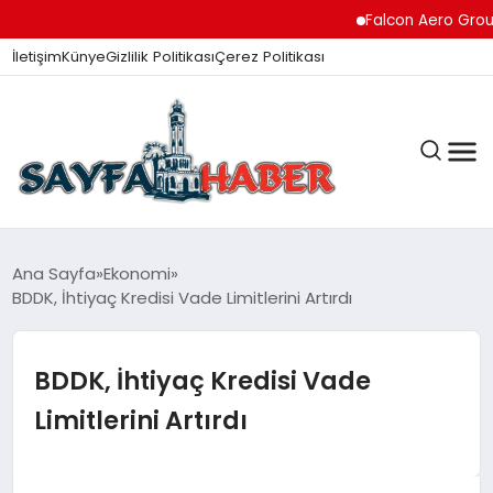
Falcon Aero Group, Kür
İletişim
Künye
Gizlilik Politikası
Çerez Politikası
ANA SAYFA
Ana Sayfa
Ekonomi
BDDK, İhtiyaç Kredisi Vade Limitlerini Artırdı
GÜNDEM
BDDK, İhtiyaç Kredisi Vade
Limitlerini Artırdı
İZMIR HABERLERI