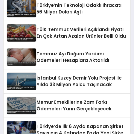
Türkiye’nin Teknoloji Odaklı İhracatı
56 Milyar Doları Aştı
TÜİK Temmuz Verileri Açıklandı Fiyatı
En Çok Artan Azalan Ürünler Belli Oldu
Temmuz Ayı Doğum Yardımı
Ödemeleri Hesaplara Aktarıldı
İstanbul Kuzey Demir Yolu Projesi İle
Yılda 33 Milyon Yolcu Taşınacak
Memur Emeklilerine Zam Farkı
Ödemeleri Yarın Gerçekleşecek
Türkiye’de İlk 6 Ayda Kapanan Şirket
Sayısının 4 Katından Fazla Yeni Şirket