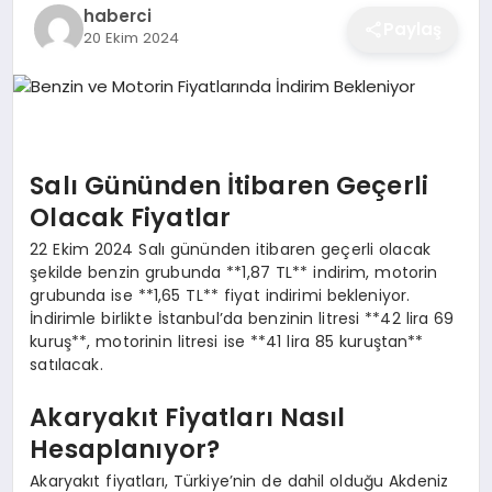
haberci
EĞITIM
Paylaş
20 Ekim 2024
EKONOMI
Salı Gününden İtibaren Geçerli
SAĞLIK
Olacak Fiyatlar
22 Ekim 2024 Salı gününden itibaren geçerli olacak
SPOR
şekilde benzin grubunda **1,87 TL** indirim, motorin
grubunda ise **1,65 TL** fiyat indirimi bekleniyor.
İndirimle birlikte İstanbul’da benzinin litresi **42 lira 69
kuruş**, motorinin litresi ise **41 lira 85 kuruştan**
YAŞAM
satılacak.
Akaryakıt Fiyatları Nasıl
DIĞER
Hesaplanıyor?
Akaryakıt fiyatları, Türkiye’nin de dahil olduğu Akdeniz