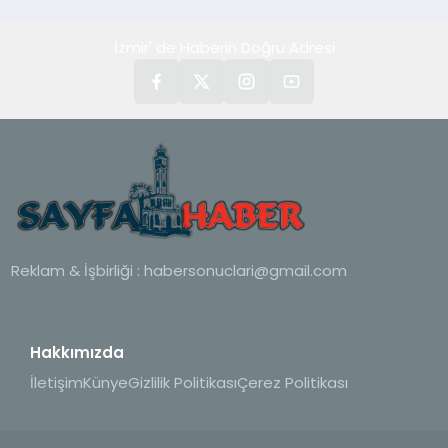
İzmir' de Haberin Doğru Adresi
Reklam & İşbirliği :
habersonuclari@gmail.com
Hakkımızda
İletişim
Künye
Gizlilik Politikası
Çerez Politikası