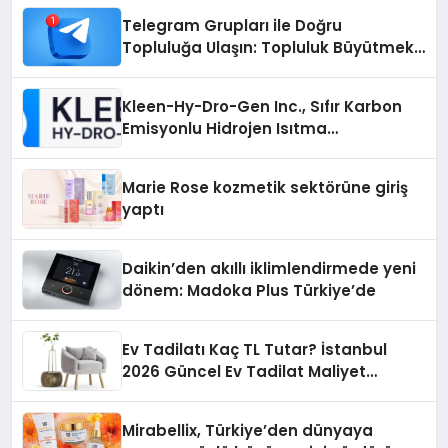
Telegram Grupları ile Doğru
Topluluğa Ulaşın: Topluluk Büyütmek
İsteyenlere Telegram Dizinleri
Kleen-Hy-Dro-Gen Inc., Sıfır Karbon
Emisyonlu Hidrojen Isıtma
Teknolojisinde ISO ve TSSA
Düzenleyici Onaylarını Aldı
Marie Rose kozmetik sektörüne giriş
yaptı
Daikin’den akıllı iklimlendirmede yeni
dönem: Madoka Plus Türkiye’de
Ev Tadilatı Kaç TL Tutar? İstanbul
2026 Güncel Ev Tadilat Maliyet
Rehberi
Mirabellix, Türkiye’den dünyaya