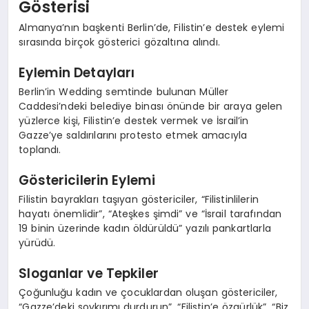
Gösterisi
Almanya’nın başkenti Berlin’de, Filistin’e destek eylemi
sırasında birçok gösterici gözaltına alındı.
Eylemin Detayları
Berlin’in Wedding semtinde bulunan Müller
Caddesi’ndeki belediye binası önünde bir araya gelen
yüzlerce kişi, Filistin’e destek vermek ve İsrail’in
Gazze’ye saldırılarını protesto etmek amacıyla
toplandı.
Göstericilerin Eylemi
Filistin bayrakları taşıyan göstericiler, “Filistinlilerin
hayatı önemlidir”, “Ateşkes şimdi” ve “İsrail tarafından
19 binin üzerinde kadın öldürüldü” yazılı pankartlarla
yürüdü.
Sloganlar ve Tepkiler
Çoğunluğu kadın ve çocuklardan oluşan göstericiler,
“Gazze’deki soykırımı durdurun”, “Filistin’e özgürlük”, “Biz