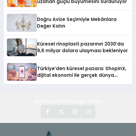
uzanan güçlü büyümesini sürdürüyor
Doğru Avize Seçimiyle Mekânlara
Değer Katın
Küresel rinoplasti pazarının 2030’da
9,6 milyar dolara ulaşması bekleniyor
Türkiye’den küresel pazara: ShopinX,
dijital ekonomi ile gerçek dünya
alışverişini bir araya getirmeyi
hedefliyor
İzmir' de Haberin Doğru Adresi