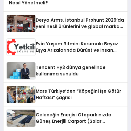
Nasıl Yönetmeli?
Derya Arms, İstanbul Prohunt 2026’da
yeni nesil ürünlerini ve global marka
vizyonunu sergiledi
Evin Yaşam Ritmini Korumak: Beyaz
Eşya Arızalarında Dürüst ve İnsan
Odaklı Destek
Tencent Hy3 dünya genelinde
kullanıma sunuldu
Mars Türkiye’den “Köpeğini İşe Götür
Haftası” çağrısı
Geleceğin Enerjisi Otoparkınızda:
Güneş Enerjili Carport (Solar
Otopark) Nedir?