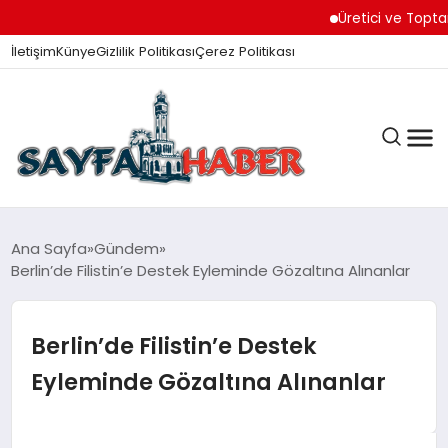
Üretici ve Toptancılar 
İletişim
Künye
Gizlilik Politikası
Çerez Politikası
ANA SAYFA
Ana Sayfa
Gündem
Berlin’de Filistin’e Destek Eyleminde Gözaltına Alınanlar
GÜNDEM
Berlin’de Filistin’e Destek
Eyleminde Gözaltına Alınanlar
İZMIR HABERLERI