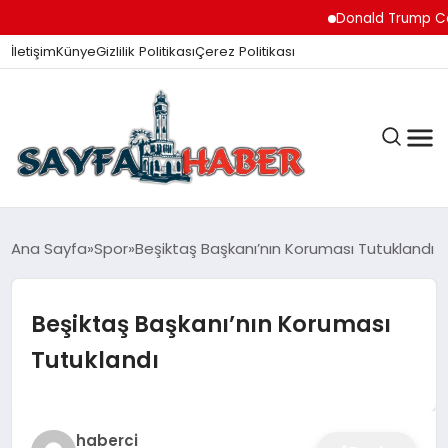
Donald Trump Ceuta’
İletişim
Künye
Gizlilik Politikası
Çerez Politikası
ANA SAYFA
Ana Sayfa
Spor
Beşiktaş Başkanı’nın Koruması Tutuklandı
Beşiktaş Başkanı’nın Koruması
GÜNDEM
Tutuklandı
İZMIR HABERLERI
haberci