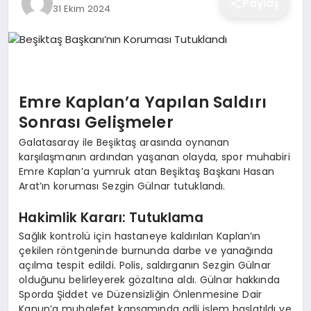
Paylaş
31 Ekim 2024
EĞITIM
EKONOMI
Emre Kaplan’a Yapılan Saldırı
SAĞLIK
Sonrası Gelişmeler
Galatasaray ile Beşiktaş arasında oynanan
karşılaşmanın ardından yaşanan olayda, spor muhabiri
SPOR
Emre Kaplan’a yumruk atan Beşiktaş Başkanı Hasan
Arat’ın koruması Sezgin Gülnar tutuklandı.
Hakimlik Kararı: Tutuklama
YAŞAM
Sağlık kontrolü için hastaneye kaldırılan Kaplan’ın
çekilen röntgeninde burnunda darbe ve yanağında
açılma tespit edildi. Polis, saldırganın Sezgin Gülnar
DIĞER
olduğunu belirleyerek gözaltına aldı. Gülnar hakkında
Sporda Şiddet ve Düzensizliğin Önlenmesine Dair
Kanun’a muhalefet kapsamında adli işlem başlatıldı ve