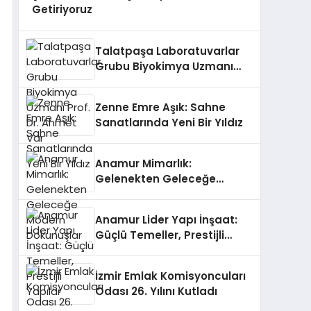
Getiriyoruz
Talatpaşa Laboratuvarlar
Grubu Biyokimya Uzmanı
Prof. Dr. Ahmet Var
Zenne Emre Aşık: Sahne
Sanatlarında Yeni Bir Yıldız
Anamur Mimarlık:
Gelenekten Geleceğe
Modern Dokunuşlar
Anamur Lider Yapı İnşaat:
Güçlü Temeller, Prestijli
Yapılar
İzmir Emlak Komisyoncuları
Odası 26. Yılını Kutladı