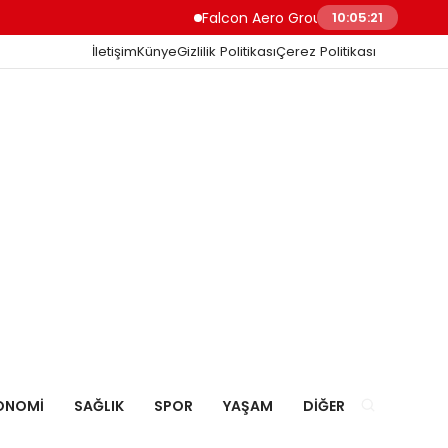
Falcon Aero Group, Küresel Havacılık Ted
10:05:22
İletişim
Künye
Gizlilik Politikası
Çerez Politikası
ONOMI
SAĞLIK
SPOR
YAŞAM
DIĞER