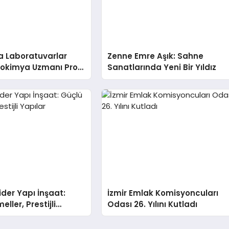
a Laboratuvarlar
Zenne Emre Aşık: Sahne
yokimya Uzmanı Prof.
Sanatlarında Yeni Bir Yıldız
t Var
der Yapı İnşaat:
İzmir Emlak Komisyoncuları
ller, Prestijli
Odası 26. Yılını Kutladı