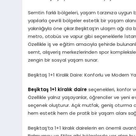
Semtin farklı bölgeleri, yaşam tarzınıza uygun bi
yapılarla çevrili bölgeler estetik bir yaşam ala
yakınlığıyla öne çıkar.Beşiktaş’ın ulaşım ağı d
metro, otobüs ve vapur gibi seçeneklerle İstanb
Özellikle iş ve eğitim amacıyla şehirde bulunanlar 
semt, alışveriş merkezlerinden spor kompleksler
zengin bir sosyal yaşam sunar.
Beşiktaş 1+1 Kiralık Daire: Konforlu ve Modern Y
Beşiktaş 1+1 kiralık daire
seçenekleri, konfor v
Özellikle yalnız yaşayanlar, öğrenciler ve yeni e
seçenek oluşturur. Açık mutfak, geniş oturma alan
hem estetik hem de pratik bir yaşam alanı sağ
Beşiktaş’ta 1+1 kiralık dairelerin en önemli avant
Balmumcu ve Etiler gibi bölgelerde yer alan bu d