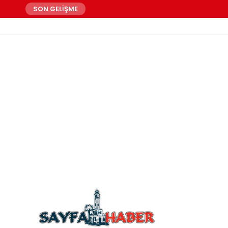
SON GELİŞME