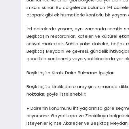
imkanı sunar. Bu bölgelerde bulunan 1+1 daireler
otopark gibi ek hizmetlerle konforlu bir yaşam
1+1 dairelerde yaşam, aynı zamanda semtin sosy
Beşiktaş’ın restoranları, kafeleri ve kültürel etk
sosyal merkezdir. Sahile yakın daireler, boğaz
Beşiktaş Meydanı ve çevresi, gündelik ihtiyaçları
genellikle yenilenmiş veya yeni binalarda yer 
Beşiktaş’ta Kiralık Daire Bulmanın İpuçları
Beşiktaş’ta kiralık daire arayışınız sırasında di
noktalar, şöyle listelenebilir:
●
Dairenin konumunu ihtiyaçlarınıza göre seçme
arıyorsanız Gayrettepe ve Zincirlikuyu bölgeleri
isteyenler içinse Akaretler ve Beşiktaş Meydanı