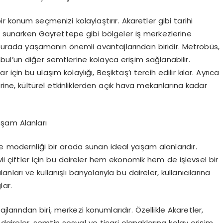
r konum seçmenizi kolaylaştırır. Akaretler gibi tarihi
nı sunarken Gayrettepe gibi bölgeler iş merkezlerine
a burada yaşamanın önemli avantajlarından biridir. Metrobüs,
ul’un diğer semtlerine kolayca erişim sağlanabilir.
için bu ulaşım kolaylığı, Beşiktaş’ı tercih edilir kılar. Ayrıca
ine, kültürel etkinliklerden açık hava mekanlarına kadar
aşam Alanları
e modernliği bir arada sunan ideal yaşam alanlarıdır.
vli çiftler için bu daireler hem ekonomik hem de işlevsel bir
ları ve kullanışlı banyolarıyla bu daireler, kullanıcılarına
lar.
ajlarından biri, merkezi konumlarıdır. Özellikle Akaretler,
aireler, semtin sosyal ve ticari olanaklarına kolay erişim