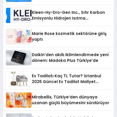
İsteyenlere Telegram Dizinleri
Kleen-Hy-Dro-Gen Inc., Sıfır Karbon
Emisyonlu Hidrojen Isıtma
Teknolojisinde ISO ve TSSA
Düzenleyici Onaylarını Aldı
Marie Rose kozmetik sektörüne giriş
yaptı
Daikin’den akıllı iklimlendirmede yeni
dönem: Madoka Plus Türkiye’de
Ev Tadilatı Kaç TL Tutar? İstanbul
2026 Güncel Ev Tadilat Maliyet
Rehberi
Mirabellix, Türkiye’den dünyaya
uzanan güçlü büyümesini sürdürüyor