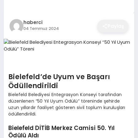
EĞITIM
haberci
Paylaş
04 Temmuz 2024
EKONOMI
SAĞLIK
SPOR
Bielefeld’de Uyum ve Başarı
Ödüllendirildi
Bielefeld Belediyesi Entegrasyon Konseyi tarafından
YAŞAM
düzenlenen “50 Yıl Uyum Ödülü” töreninde şehirde
uzun yıllardır faaliyet gösteren sivil toplum kuruluşları
ödüllendirildi.
DIĞER
Bielefeld DİTİB Merkez Camisi 50. Yıl
Ödülü Aldı