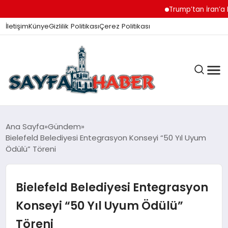
Trump’tan İran’a Müza
İletişim
Künye
Gizlilik Politikası
Çerez Politikası
ANA SAYFA
Ana Sayfa
Gündem
Bielefeld Belediyesi Entegrasyon Konseyi “50 Yıl Uyum
Ödülü” Töreni
GÜNDEM
Bielefeld Belediyesi Entegrasyon
İZMIR HABERLERI
Konseyi “50 Yıl Uyum Ödülü”
Töreni