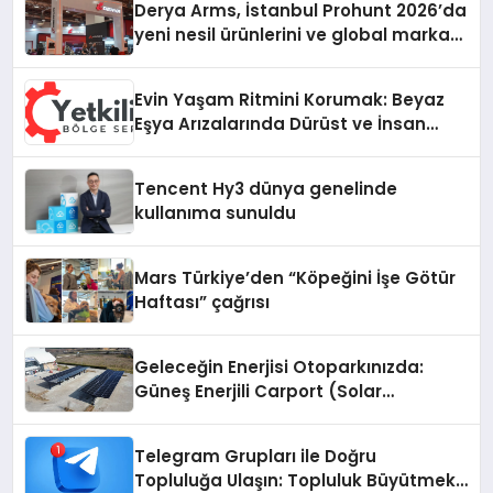
Derya Arms, İstanbul Prohunt 2026’da
yeni nesil ürünlerini ve global marka
vizyonunu sergiledi
Evin Yaşam Ritmini Korumak: Beyaz
Eşya Arızalarında Dürüst ve İnsan
Odaklı Destek
Tencent Hy3 dünya genelinde
kullanıma sunuldu
Mars Türkiye’den “Köpeğini İşe Götür
Haftası” çağrısı
Geleceğin Enerjisi Otoparkınızda:
Güneş Enerjili Carport (Solar
Otopark) Nedir?
Telegram Grupları ile Doğru
Topluluğa Ulaşın: Topluluk Büyütmek