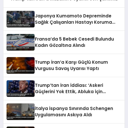
Japonya Kumamoto Depreminde
Sağlık Çalışanları Hastayı Koruma
Görüntüleri
Fransa’da 5 Bebek Cesedi Bulundu
Kadın Gözaltına Alındı
Trump İran’a Karşı Güçlü Konum
Vurgusu Savaş Uyarısı Yaptı
Trump’tan İran İddiası: ‘Askeri
Güçlerini Yok Ettik, Abluka İçin
Yalvarıyorlar’
İtalya İspanya Sınırında Schengen
Uygulamasını Askıya Aldı