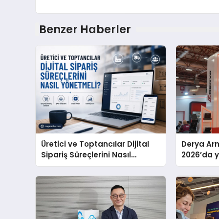
Benzer Haberler
Üretici ve Toptancılar Dijital
Derya Arm
Sipariş Süreçlerini Nasıl
2026’da ye
Yönetmeli?
global m
sergiledi