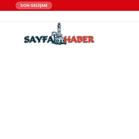
SON GELİŞME