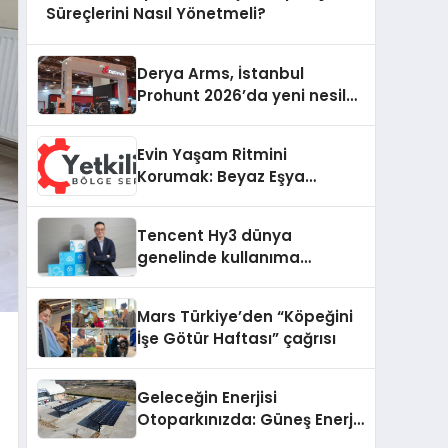
Süreçlerini Nasıl Yönetmeli?
Derya Arms, İstanbul
Prohunt 2026’da yeni nesil
ürünlerini ve global marka
vizyonunu sergiledi
Evin Yaşam Ritmini
Korumak: Beyaz Eşya
Arızalarında Dürüst ve İnsan
Odaklı Destek
Tencent Hy3 dünya
genelinde kullanıma
sunuldu
Mars Türkiye’den “Köpeğini
İşe Götür Haftası” çağrısı
Geleceğin Enerjisi
Otoparkınızda: Güneş Enerjili
Carport (Solar Otopark)