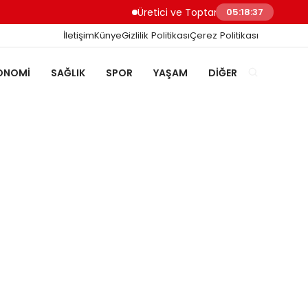
Üretici ve Toptancılar Dijital Sipariş Süreçler
05:18:38
İletişim
Künye
Gizlilik Politikası
Çerez Politikası
ONOMI
SAĞLIK
SPOR
YAŞAM
DIĞER