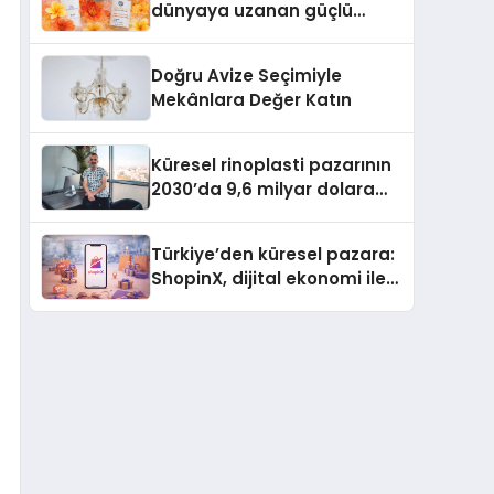
dünyaya uzanan güçlü
büyümesini sürdürüyor
Doğru Avize Seçimiyle
Mekânlara Değer Katın
Küresel rinoplasti pazarının
2030’da 9,6 milyar dolara
ulaşması bekleniyor
Türkiye’den küresel pazara:
ShopinX, dijital ekonomi ile
gerçek dünya alışverişini bir
araya getirmeyi hedefliyor