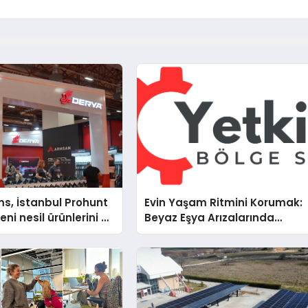
s, İstanbul Prohunt
Evin Yaşam Ritmini Korumak:
ni nesil ürünlerini ve
Beyaz Eşya Arızalarında
arka vizyonunu
Dürüst ve İnsan Odaklı Deste