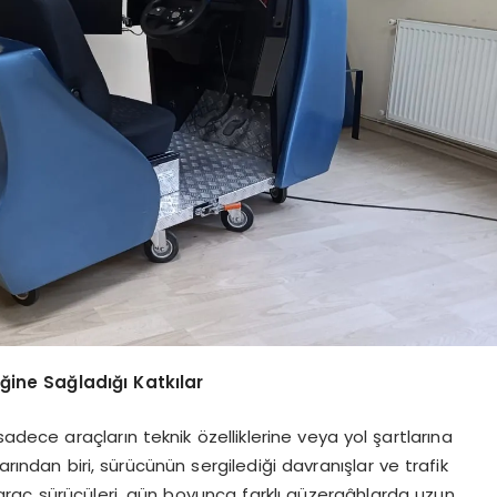
iğine Sağladığı Katkılar
sadece araçların teknik özelliklerine veya yol şartlarına
arından biri, sürücünün sergilediği davranışlar ve trafik
ri araç sürücüleri, gün boyunca farklı güzergâhlarda uzun