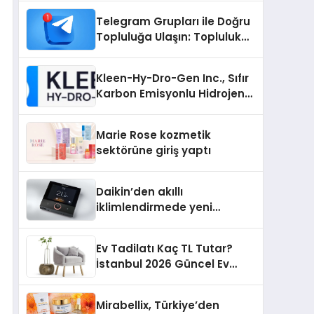
Nedir?
Telegram Grupları ile Doğru
Topluluğa Ulaşın: Topluluk
Büyütmek İsteyenlere
Telegram Dizinleri
Kleen-Hy-Dro-Gen Inc., Sıfır
Karbon Emisyonlu Hidrojen
Isıtma Teknolojisinde ISO ve
TSSA Düzenleyici Onaylarını
Marie Rose kozmetik
Aldı
sektörüne giriş yaptı
Daikin’den akıllı
iklimlendirmede yeni
dönem: Madoka Plus
Türkiye’de
Ev Tadilatı Kaç TL Tutar?
İstanbul 2026 Güncel Ev
Tadilat Maliyet Rehberi
Mirabellix, Türkiye’den