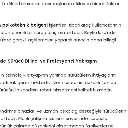
 trafik ortamındaki davranışlarını etkileyen birçok faktör
n
psikoteknik belgesi
işlemleri, ticari araç kullanıcılarının
sından önemli bir süreç oluşturmaktadır. Beylikdüzü’nde
re gerekli açıklamaları yaparak sürecin daha bilinçli
nde Sürücü Bilinci ve Profesyonel Yaklaşım
n teknolojik altyapının yanında sürücülerin ihtiyaçlarını
p olmak gerekmektedir. İşlem sürecinin düzenli şekilde
ürücünün kendisini rahat hissetmesi kaliteli hizmetin
endirme cihazları ve uzman psikolog desteğiyle sürücülerin
ktadır. Planlı çalışma sistemi sayesinde sürücüler
 günlük çalışma düzenlerini aksatmadan faaliyetlerine