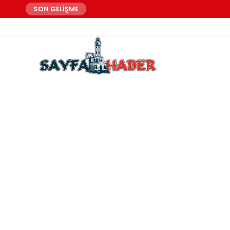
SON GELİŞME