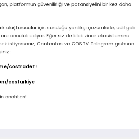
rı, platformun güvenilirliği ve potansiyelini bir kez daha
ik oluşturucular için sunduğu yenilikçi çözümlerle, adil gelir
öre öncülük ediyor. Eğer siz de blok zincir ekosistemine
etmek istiyorsanız, Contentos ve COS.TV Telegram grubuna
iniz :
.me/costradeTr
com/costurkiye
in anahtarı!