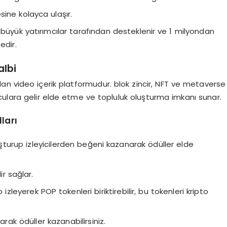
lesine kolayca ulaşır.
büyük yatırımcılar tarafından desteklenir ve 1 milyondan
edir.
albi
an video içerik platformudur. blok zincir, NFT ve metaverse
uruculara gelir elde etme ve topluluk oluşturma imkanı sunar.
ları
oluşturup izleyicilerden beğeni kazanarak ödüller elde
ir sağlar.
leyerek POP tokenleri biriktirebilir, bu tokenleri kripto
rak ödüller kazanabilirsiniz.