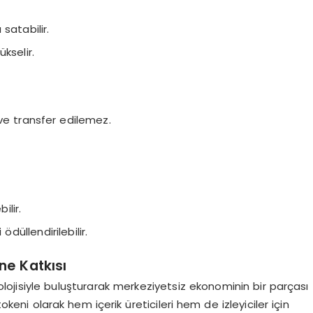
 satabilir.
kselir.
 ve transfer edilemez.
ilir.
 ödüllendirilebilir.
ne Katkısı
nolojisiyle buluşturarak merkeziyetsiz ekonominin bir parçası
eni olarak hem içerik üreticileri hem de izleyiciler için