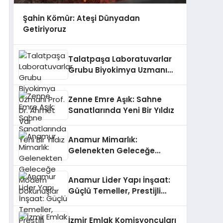
Şahin Kömür: Ateşi Dünyadan
Getiriyoruz
Talatpaşa Laboratuvarlar
Grubu Biyokimya Uzmanı
Prof. Dr. Ahmet Var
Zenne Emre Aşık: Sahne
Sanatlarında Yeni Bir Yıldız
Anamur Mimarlık:
Gelenekten Geleceğe
Modern Dokunuşlar
Anamur Lider Yapı İnşaat:
Güçlü Temeller, Prestijli
Yapılar
İzmir Emlak Komisyoncuları