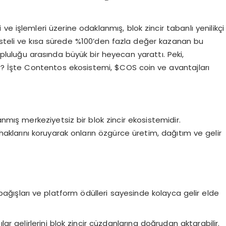
e işlemleri üzerine odaklanmış, blok zincir tabanlı yenilikçi
isteli ve kısa sürede %100’den fazla değer kazanan bu
topluluğu arasında büyük bir heyecan yarattı. Peki,
r? İşte Contentos ekosistemi, $COS coin ve avantajları
anmış merkeziyetsiz bir blok zincir ekosistemidir.
haklarını koruyarak onların özgürce üretim, dağıtım ve gelir
ici bağışları ve platform ödülleri sayesinde kolayca gelir elde
ılar gelirlerini blok zincir cüzdanlarına doğrudan aktarabilir.