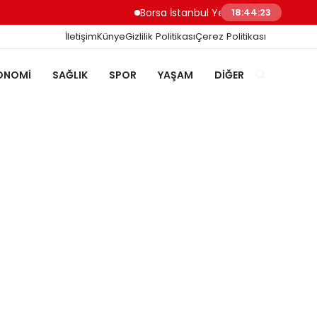
Borsa İstanbul Yeni Güne 13.728,70 Puanla 
18:44:24
İletişim
Künye
Gizlilik Politikası
Çerez Politikası
ONOMI
SAĞLIK
SPOR
YAŞAM
DIĞER