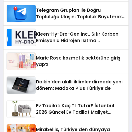
Telegram Grupları ile Doğru
Topluluğa Ulaşın: Topluluk Büyütmek
İsteyenlere Telegram Dizinleri
Kleen-Hy-Dro-Gen Inc., Sıfır Karbon
Emisyonlu Hidrojen Isıtma
Teknolojisinde ISO ve TSSA
Düzenleyici Onaylarını Aldı
Marie Rose kozmetik sektörüne giriş
yaptı
Daikin’den akıllı iklimlendirmede yeni
dönem: Madoka Plus Türkiye’de
Ev Tadilatı Kaç TL Tutar? İstanbul
2026 Güncel Ev Tadilat Maliyet
Rehberi
Mirabellix, Türkiye’den dünyaya