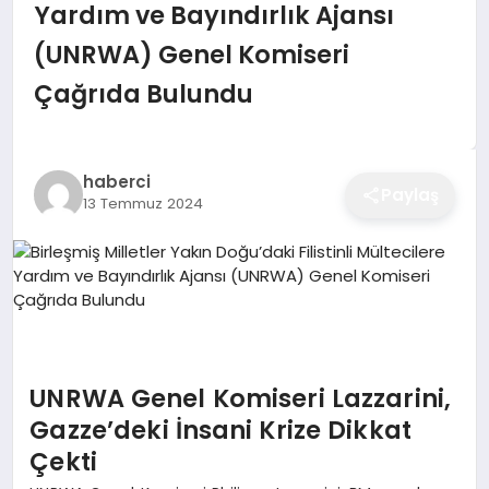
Yardım ve Bayındırlık Ajansı
EĞITIM
(UNRWA) Genel Komiseri
Çağrıda Bulundu
EKONOMI
haberci
SAĞLIK
Paylaş
13 Temmuz 2024
SPOR
YAŞAM
UNRWA Genel Komiseri Lazzarini,
Gazze’deki İnsani Krize Dikkat
DIĞER
Çekti