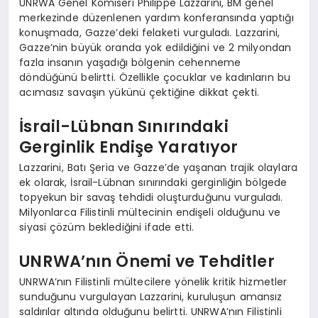
UNRWA Genel Komiseri Philippe Lazzarini, BM genel
merkezinde düzenlenen yardım konferansında yaptığı
konuşmada, Gazze’deki felaketi vurguladı. Lazzarini,
Gazze’nin büyük oranda yok edildiğini ve 2 milyondan
fazla insanın yaşadığı bölgenin cehenneme
döndüğünü belirtti. Özellikle çocuklar ve kadınların bu
acımasız savaşın yükünü çektiğine dikkat çekti.
İsrail-Lübnan Sınırındaki
Gerginlik Endişe Yaratıyor
Lazzarini, Batı Şeria ve Gazze’de yaşanan trajik olaylara
ek olarak, İsrail-Lübnan sınırındaki gerginliğin bölgede
topyekun bir savaş tehdidi oluşturduğunu vurguladı.
Milyonlarca Filistinli mültecinin endişeli olduğunu ve
siyasi çözüm beklediğini ifade etti.
UNRWA’nın Önemi ve Tehditler
UNRWA’nın Filistinli mültecilere yönelik kritik hizmetler
sunduğunu vurgulayan Lazzarini, kuruluşun amansız
saldırılar altında olduğunu belirtti. UNRWA’nın Filistinli