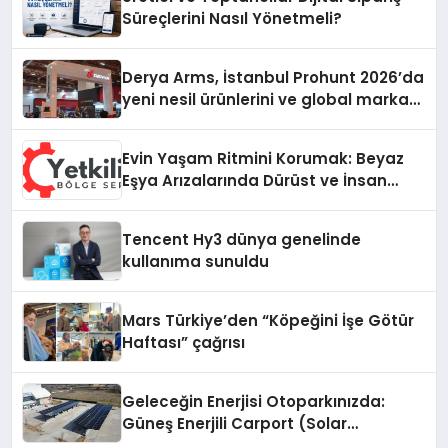
Süreçlerini Nasıl Yönetmeli?
Derya Arms, İstanbul Prohunt 2026’da
yeni nesil ürünlerini ve global marka
vizyonunu sergiledi
Evin Yaşam Ritmini Korumak: Beyaz
Eşya Arızalarında Dürüst ve İnsan
Odaklı Destek
Tencent Hy3 dünya genelinde
kullanıma sunuldu
Mars Türkiye’den “Köpeğini İşe Götür
Haftası” çağrısı
Geleceğin Enerjisi Otoparkınızda:
Güneş Enerjili Carport (Solar
Otopark) Nedir?