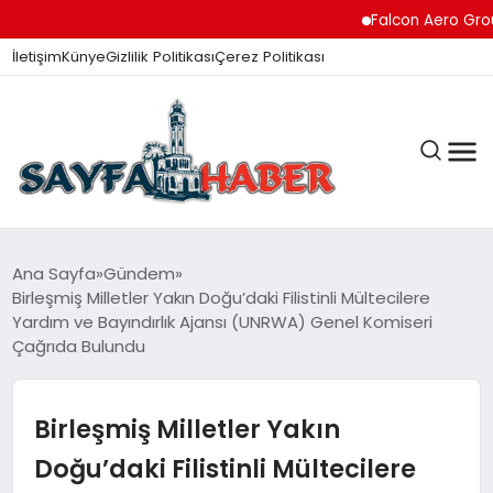
Falcon Aero Group, Kür
İletişim
Künye
Gizlilik Politikası
Çerez Politikası
ANA SAYFA
Ana Sayfa
Gündem
Birleşmiş Milletler Yakın Doğu’daki Filistinli Mültecilere
Yardım ve Bayındırlık Ajansı (UNRWA) Genel Komiseri
Çağrıda Bulundu
GÜNDEM
Birleşmiş Milletler Yakın
İZMIR HABERLERI
Doğu’daki Filistinli Mültecilere