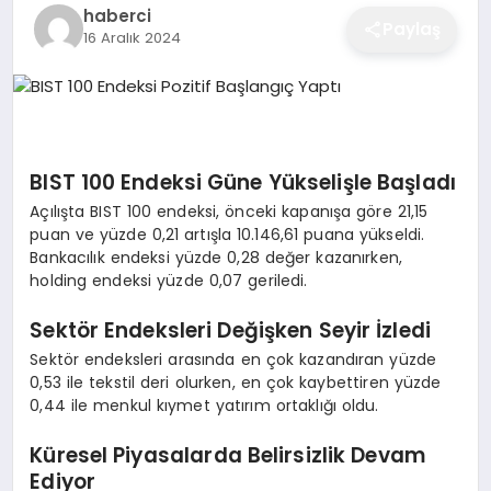
haberci
EĞITIM
Paylaş
16 Aralık 2024
EKONOMI
BIST 100 Endeksi Güne Yükselişle Başladı
SAĞLIK
Açılışta BIST 100 endeksi, önceki kapanışa göre 21,15
puan ve yüzde 0,21 artışla 10.146,61 puana yükseldi.
Bankacılık endeksi yüzde 0,28 değer kazanırken,
SPOR
holding endeksi yüzde 0,07 geriledi.
Sektör Endeksleri Değişken Seyir İzledi
YAŞAM
Sektör endeksleri arasında en çok kazandıran yüzde
0,53 ile tekstil deri olurken, en çok kaybettiren yüzde
0,44 ile menkul kıymet yatırım ortaklığı oldu.
DIĞER
Küresel Piyasalarda Belirsizlik Devam
Ediyor