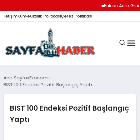
Falcon Aero Group, Kür
İletişim
Künye
Gizlilik Politikası
Çerez Politikası
ANA SAYFA
Ana Sayfa
Ekonomi
BIST 100 Endeksi Pozitif Başlangıç Yaptı
GÜNDEM
BIST 100 Endeksi Pozitif Başlangıç
Yaptı
İZMIR HABERLERI