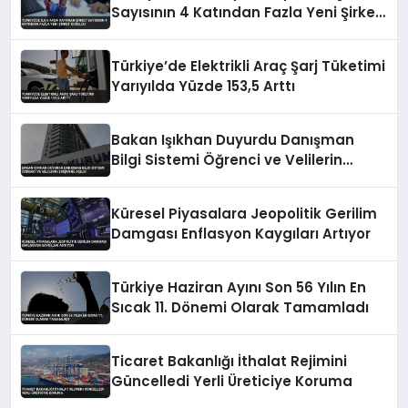
Sayısının 4 Katından Fazla Yeni Şirket
Kuruldu
Türkiye’de Elektrikli Araç Şarj Tüketimi
Yarıyılda Yüzde 153,5 Arttı
Bakan Işıkhan Duyurdu Danışman
Bilgi Sistemi Öğrenci ve Velilerin
Erişimine Açıldı
Küresel Piyasalara Jeopolitik Gerilim
Damgası Enflasyon Kaygıları Artıyor
Türkiye Haziran Ayını Son 56 Yılın En
Sıcak 11. Dönemi Olarak Tamamladı
Ticaret Bakanlığı İthalat Rejimini
Güncelledi Yerli Üreticiye Koruma