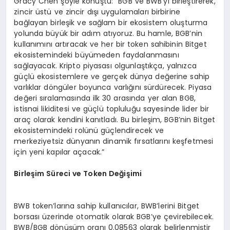
Gracy Chen şöyle konuştu: “BGB ve BWB’yi birleştirerek,
zincir üstü ve zincir dışı uygulamaları birbirine
bağlayan birleşik ve sağlam bir ekosistem oluşturma
yolunda büyük bir adım atıyoruz. Bu hamle, BGB’nin
kullanımını artıracak ve her bir token sahibinin Bitget
ekosistemindeki büyümeden faydalanmasını
sağlayacak. Kripto piyasası olgunlaştıkça, yalnızca
güçlü ekosistemlere ve gerçek dünya değerine sahip
varlıklar döngüler boyunca varlığını sürdürecek. Piyasa
değeri sıralamasında ilk 30 arasında yer alan BGB,
istisnai likiditesi ve güçlü topluluğu sayesinde lider bir
araç olarak kendini kanıtladı. Bu birleşim, BGB’nin Bitget
ekosistemindeki rolünü güçlendirecek ve
merkeziyetsiz dünyanın dinamik fırsatlarını keşfetmesi
için yeni kapılar açacak.”
Birleş
im S
üreci ve Token Değişimi
BWB token’larına sahip kullanıcılar, BWB’lerini Bitget
borsası üzerinde otomatik olarak BGB’ye çevirebilecek.
BWB/BGB dönüşüm oranı 0.08563 olarak belirlenmiştir