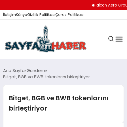
Falcon Aero Group, Hav
İletişim
Künye
Gizlilik Politikası
Çerez Politikası
ANA SAYFA
Ana Sayfa
Gündem
Bitget, BGB ve BWB tokenlarını birleştiriyor
GÜNDEM
Bitget, BGB ve BWB tokenlarını
birleştiriyor
İZMIR HABERLERI