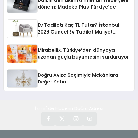
Daikin’den akıllı iklimlendirmede yeni
dönem: Madoka Plus Türkiye’de
Ev Tadilatı Kaç TL Tutar? İstanbul
2026 Güncel Ev Tadilat Maliyet
Rehberi
Mirabellix, Türkiye’den dünyaya
uzanan güçlü büyümesini sürdürüyor
Doğru Avize Seçimiyle Mekânlara
Değer Katın
İzmir' de Haberin Doğru Adresi