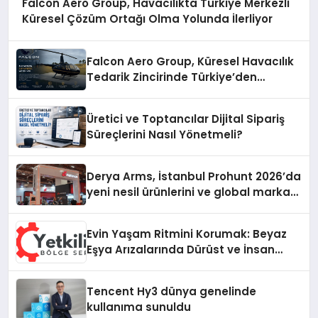
Falcon Aero Group, Havacılıkta Türkiye Merkezli
Küresel Çözüm Ortağı Olma Yolunda İlerliyor
Falcon Aero Group, Küresel Havacılık
Tedarik Zincirinde Türkiye’den
Dünyaya Açılıyor
Üretici ve Toptancılar Dijital Sipariş
Süreçlerini Nasıl Yönetmeli?
Derya Arms, İstanbul Prohunt 2026’da
yeni nesil ürünlerini ve global marka
vizyonunu sergiledi
Evin Yaşam Ritmini Korumak: Beyaz
Eşya Arızalarında Dürüst ve İnsan
Odaklı Destek
Tencent Hy3 dünya genelinde
kullanıma sunuldu