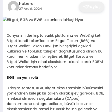
haberci
EĞITIM
Paylaş
27 Aralık 2024
EKONOMI
Dünyanın lider kripto varlık platformu ve Web3 şirketi
Bitget kendi token’ları olan Bitget Token (BGB) ve
SAĞLIK
Bitget Wallet Token (BWB)’ın birleştiğini açıkladı.
Kullanıcı ve topluluk talepleri doğrultusunda alınan bu
karar, her iki token’ı birleştirerek Bitget Borsası ve
SPOR
Bitget Wallet için nihai ekosistem token’ı olarak BGB’yi
konumlandırmayı hedefliyor.
BGB
’
nin yeni rolü
YAŞAM
Birleşim sonrası, BGB, Bitget ekosisteminin büyümesini
yönlendiren birleşik bir token olarak işlev görecek. BGB,
DIĞER
merkezi olmayan uygulamalara (DApps)
derinlemesine entegre edilerek, büyük blokzincir
ekosistemlerinde temel bir varlık haline gelecek ve