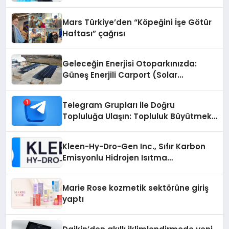
Mars Türkiye’den “Köpeğini İşe Götür
Haftası” çağrısı
Geleceğin Enerjisi Otoparkınızda:
Güneş Enerjili Carport (Solar
Otopark) Nedir?
Telegram Grupları ile Doğru
Topluluğa Ulaşın: Topluluk Büyütmek
İsteyenlere Telegram Dizinleri
Kleen-Hy-Dro-Gen Inc., Sıfır Karbon
Emisyonlu Hidrojen Isıtma
Teknolojisinde ISO ve TSSA
Düzenleyici Onaylarını Aldı
Marie Rose kozmetik sektörüne giriş
yaptı