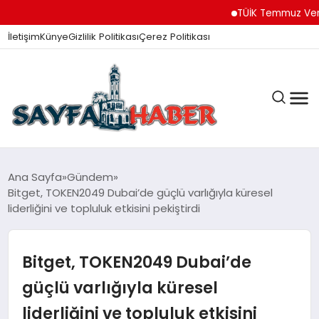
TÜİK Temmuz Verileri A
İletişim
Künye
Gizlilik Politikası
Çerez Politikası
ANA SAYFA
Ana Sayfa
Gündem
Bitget, TOKEN2049 Dubai’de güçlü varlığıyla küresel
liderliğini ve topluluk etkisini pekiştirdi
GÜNDEM
Bitget, TOKEN2049 Dubai’de
İZMIR HABERLERI
güçlü varlığıyla küresel
liderliğini ve topluluk etkisini