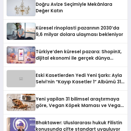
Doğru Avize Seçimiyle Mekânlara
Değer Katın
Küresel rinoplasti pazarının 2030’da
9,6 milyar dolara ulaşması bekleniyor
Türkiye’den küresel pazara: ShopinX,
dijital ekonomi ile gerçek dünya
alışverişini bir araya getirmeyi
hedefliyor
Eski Kasetlerden Yedi Yeni Şarkı: Ayla
Selvi’nin “Kayıp Kasetler 1” Albümü 31
Temmuz’da Çıktı
Yeni yapilan 31 bilimsel araştırmaya
göre, Vegan Köpek Maması ve Vegan
Kedi Mamasının İyi Sindirildiğini
Ortaya Koydu
Bhaktawer: Uluslararası hukuk Filistin
konusunda çifte standart uyguluyor