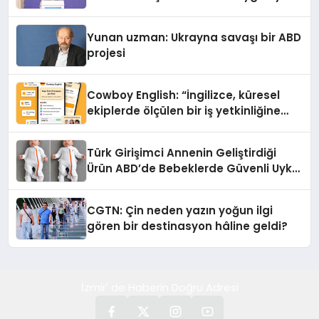
Yunan uzman: Ukrayna savaşı bir ABD
projesi
Cowboy English: “İngilizce, küresel
ekiplerde ölçülen bir iş yetkinliğine
dönüşüyor”
Türk Girişimci Annenin Geliştirdiği
Ürün ABD’de Bebeklerde Güvenli Uyku
Standardına Yeni Bir Bakış Açısı
Getiriyor.
CGTN: Çin neden yazın yoğun ilgi
gören bir destinasyon hâline geldi?
İzmir' de Haberin Doğru Adresi