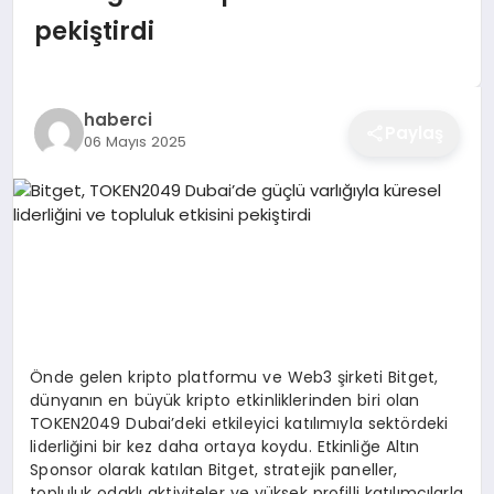
EĞITIM
pekiştirdi
EKONOMI
haberci
Paylaş
06 Mayıs 2025
SAĞLIK
SPOR
YAŞAM
Önde gelen kripto platformu ve Web3 şirketi Bitget,
dünyanın en büyük kripto etkinliklerinden biri olan
TOKEN2049 Dubai’deki etkileyici katılımıyla sektördeki
DIĞER
liderliğini bir kez daha ortaya koydu. Etkinliğe Altın
Sponsor olarak katılan Bitget, stratejik paneller,
topluluk odaklı aktiviteler ve yüksek profilli katılımcılarla