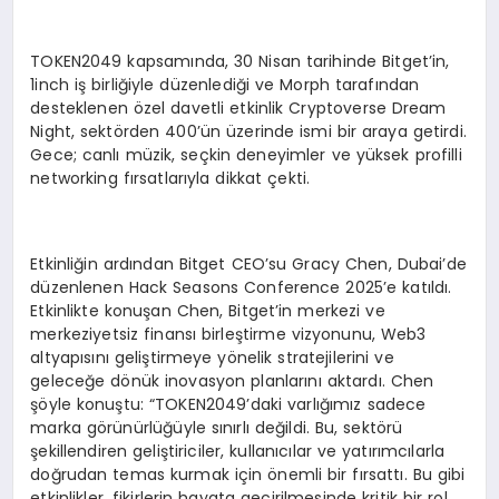
TOKEN2049 kapsamında, 30 Nisan tarihinde Bitget’in,
1inch iş birliğiyle düzenlediği ve Morph tarafından
desteklenen özel davetli etkinlik Cryptoverse Dream
Night, sektörden 400’ün üzerinde ismi bir araya getirdi.
Gece; canlı müzik, seçkin deneyimler ve yüksek profilli
networking fırsatlarıyla dikkat çekti.
Etkinliğin ardından Bitget CEO’su Gracy Chen, Dubai’de
düzenlenen Hack Seasons Conference 2025’e katıldı.
Etkinlikte konuşan Chen, Bitget’in merkezi ve
merkeziyetsiz finansı birleştirme vizyonunu, Web3
altyapısını geliştirmeye yönelik stratejilerini ve
geleceğe dönük inovasyon planlarını aktardı. Chen
şöyle konuştu: “TOKEN2049’daki varlığımız sadece
marka görünürlüğüyle sınırlı değildi. Bu, sektörü
şekillendiren geliştiriciler, kullanıcılar ve yatırımcılarla
doğrudan temas kurmak için önemli bir fırsattı. Bu gibi
etkinlikler, fikirlerin hayata geçirilmesinde kritik bir rol