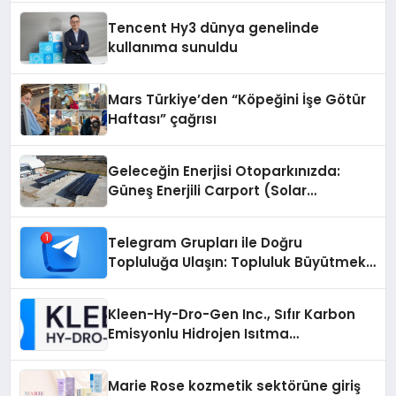
Tencent Hy3 dünya genelinde
kullanıma sunuldu
Mars Türkiye’den “Köpeğini İşe Götür
Haftası” çağrısı
Geleceğin Enerjisi Otoparkınızda:
Güneş Enerjili Carport (Solar
Otopark) Nedir?
Telegram Grupları ile Doğru
Topluluğa Ulaşın: Topluluk Büyütmek
İsteyenlere Telegram Dizinleri
Kleen-Hy-Dro-Gen Inc., Sıfır Karbon
Emisyonlu Hidrojen Isıtma
Teknolojisinde ISO ve TSSA
Düzenleyici Onaylarını Aldı
Marie Rose kozmetik sektörüne giriş