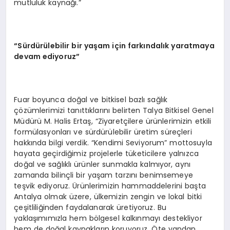
mutluluk kaynağı.”
“
Sürdürülebilir bir yaşam için farkı
ndal
ık yaratmaya
devam ediyoruz”
Fuar boyunca doğal ve bitkisel bazlı sağlık
çözümlerimizi tanıttıklarını belirten Talya Bitkisel Genel
Müdürü M. Halis Ertaş, “Ziyaretçilere ürünlerimizin etkili
formülasyonları ve sürdürülebilir üretim süreçleri
hakkında bilgi verdik. “Kendimi Seviyorum” mottosuyla
hayata geçirdiğimiz projelerle tüketicilere yalnızca
doğal ve sağlıklı ürünler sunmakla kalmıyor, aynı
zamanda bilinçli bir yaşam tarzını benimsemeye
teşvik ediyoruz. Ürünlerimizin hammaddelerini başta
Antalya olmak üzere, ülkemizin zengin ve lokal bitki
çeşitliliğinden faydalanarak üretiyoruz. Bu
yaklaşımımızla hem bölgesel kalkınmayı destekliyor
hem de doğal kaynakların koruyoruz. Öte yandan