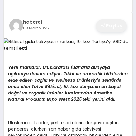
EĞITIM
haberci
Paylaş
08 Mart 2025
EKONOMI
SAĞLIK
Yerli markalar, uluslararası fuarlarla dünyaya
SPOR
açılmaya devam ediyor. Tıbbi ve aromatik bitkilerden
elde edilen sağlı
k ve wellness
ürünleriyle sekt
ö
rde
ö
ncü olan Talya Bitkisel, 10. kez dünyanı
n en b
üyü
k
do
ğal ve organik ürünler fuarları
ndan Amerika
YAŞAM
Natural Products Expo West 2025
’
teki yerini aldı.
DIĞER
Uluslararası fuarlar, yerli markaların dünyaya açılan
penceresi olurken son haber gıda takviyesi
sektöründen geldi. Tıbbi ve aromatik bitkilerden elde