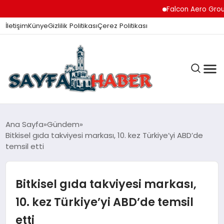
Falcon Aero Group, Küre
İletişim
Künye
Gizlilik Politikası
Çerez Politikası
ANA SAYFA
Ana Sayfa
Gündem
Bitkisel gıda takviyesi markası, 10. kez Türkiye’yi ABD’de
temsil etti
GÜNDEM
Bitkisel gıda takviyesi markası,
İZMIR HABERLERI
10. kez Türkiye’yi ABD’de temsil
etti