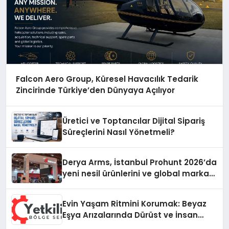
Falcon Aero Group, Küresel Havacılık Tedarik
Zincirinde Türkiye’den Dünyaya Açılıyor
Üretici ve Toptancılar Dijital Sipariş
Süreçlerini Nasıl Yönetmeli?
Derya Arms, İstanbul Prohunt 2026’da
yeni nesil ürünlerini ve global marka
vizyonunu sergiledi
Evin Yaşam Ritmini Korumak: Beyaz
Eşya Arızalarında Dürüst ve İnsan
Odaklı Destek