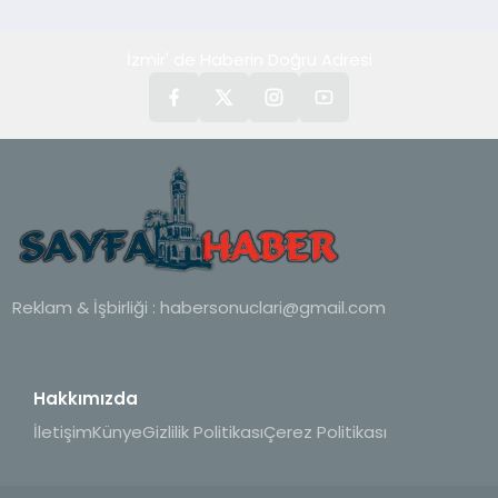
İzmir' de Haberin Doğru Adresi
Reklam & İşbirliği :
habersonuclari@gmail.com
Hakkımızda
İletişim
Künye
Gizlilik Politikası
Çerez Politikası